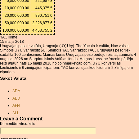
5,000,000.00
222,687.8
10,000,000.00
445,375.5
20,000,000.00
890,751.0
50,000,000.00
2,226,877.6
100,000,000.00
4,453,755.2
YAC likme
15 maijs 2018
Urugvajas peso ir valūta, Urugvaja (UY, Ury). The Yacoin ir valūta, Nav valstis.
Simbols UYU var rakstīt $U. Simbols YAC var rakstīt YAC. Urugvajas peso tiek
sadalīta 100 centesimos. Maiņas kurss Urugvajas peso pēdējo reizi atjaunināts 4
augusts 2026 no Starptautiskais Valūtas fonds. Maiņas kurss the Yacoin pēdējo
reizi atjaunināts 15 maijs 2018 no coinmarketcap.com. UYU konversijas
koeficients ir 6 zīmīgajiem cipariem. YAC konversijas koeficients ir 2 zīmīgajiem
cipariem.
Sākot Valūta
ADA
AED
AFN
ALL
Leave a Comment
AMD
Komentārs virsrakstu:
ANC
ANG