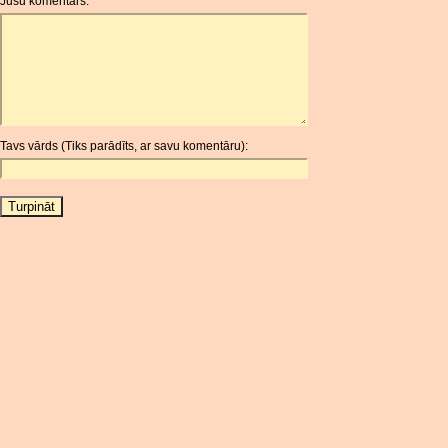
Jūsu komentārs:
AOA
ARDR
ARG
ARS
AUD
AUR
Tavs vārds (Tiks parādīts, ar savu komentāru):
AWG
AZN
BAM
BBD
BCH
BCN
BDT
BET
BGN
BHD
BIF
BLC
BMD