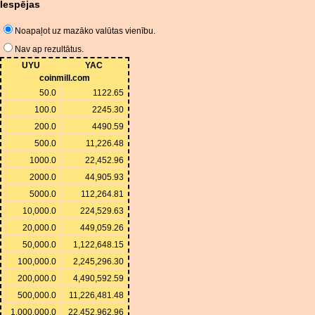
Iespējas
Noapaļot uz mazāko valūtas vienību.
Nav ap rezultātus.
UYU
YAC
coinmill.com
50.0
1122.65
100.0
2245.30
200.0
4490.59
500.0
11,226.48
1000.0
22,452.96
2000.0
44,905.93
5000.0
112,264.81
10,000.0
224,529.63
20,000.0
449,059.26
50,000.0
1,122,648.15
100,000.0
2,245,296.30
200,000.0
4,490,592.59
500,000.0
11,226,481.48
1,000,000.0
22,452,962.96