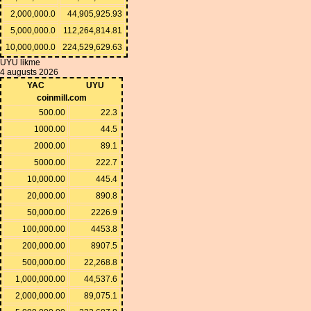
2,000,000.0
44,905,925.93
5,000,000.0
112,264,814.81
10,000,000.0
224,529,629.63
UYU likme
4 augusts 2026
YAC
UYU
coinmill.com
500.00
22.3
1000.00
44.5
2000.00
89.1
5000.00
222.7
10,000.00
445.4
20,000.00
890.8
50,000.00
2226.9
100,000.00
4453.8
200,000.00
8907.5
500,000.00
22,268.8
1,000,000.00
44,537.6
2,000,000.00
89,075.1