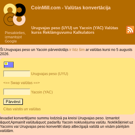
CoinMill.com - Valūtas konvertācija
Urugvajas peso (UYU) un Yacoin (YAC) Valūtas
kurss Reklāmguvumu Kalkulators
Piesakieties,
izmantojot
Google
Šī Urugvajas peso un Yacoin pārveidotājs
ir līdz šim
ar valūtas kursi no 5 augusts
2026.
Urugvajas peso (UYU)
<== Swap valūtas ==>
Yacoin (YAC)
Citas valstis un valūtas
Ievadiet konvertējamo summu lodziņā pa kreisi Urugvajas peso. Izmantot
&quot;Apmainīt valūtu&quot; padarītu Yacoin noklusējuma valūtu. Noklikšķiniet uz
Yacoins vai Urugvajas peso konvertēt starp attiecīgajā valūtā un visām pārējām
valūtām.