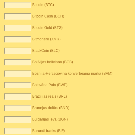
Bitcoin (BTC)
Bitcoin Cash (BCH)
Bitcoin Gold (BTG)
Bitmonero (XMR)
BlackCoin (BLC)
Bolīvijas boliviano (BOB)
Bosnija-Hercegovina konvertējamā marka (BAM)
Botsvāna Pula (BWP)
Brazīlijas reāls (BRL)
Brunejas dolārs (BND)
Bulgārijas leva (BGN)
Burundi franks (BIF)