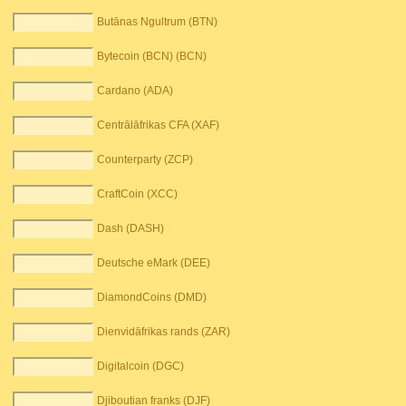
Butānas Ngultrum (BTN)
Bytecoin (BCN) (BCN)
Cardano (ADA)
Centrālāfrikas CFA (XAF)
Counterparty (ZCP)
CraftCoin (XCC)
Dash (DASH)
Deutsche eMark (DEE)
DiamondCoins (DMD)
Dienvidāfrikas rands (ZAR)
Digitalcoin (DGC)
Djiboutian franks (DJF)