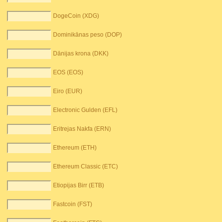
DogeCoin (XDG)
Dominikānas peso (DOP)
Dānijas krona (DKK)
EOS (EOS)
Eiro (EUR)
Electronic Gulden (EFL)
Eritrejas Nakfa (ERN)
Ethereum (ETH)
Ethereum Classic (ETC)
Etiopijas Birr (ETB)
Fastcoin (FST)