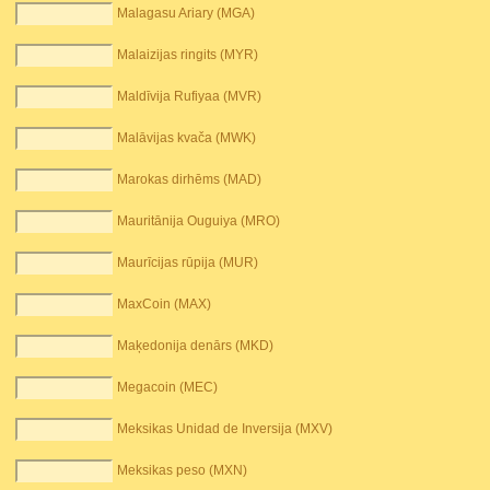
Malagasu Ariary (MGA)
Malaizijas ringits (MYR)
Maldīvija Rufiyaa (MVR)
Malāvijas kvača (MWK)
Marokas dirhēms (MAD)
Mauritānija Ouguiya (MRO)
Maurīcijas rūpija (MUR)
MaxCoin (MAX)
Maķedonija denārs (MKD)
Megacoin (MEC)
Meksikas Unidad de Inversija (MXV)
Meksikas peso (MXN)