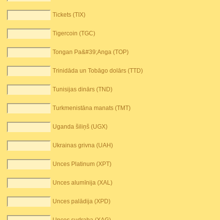
Tickets (TIX)
Tigercoin (TGC)
Tongan Pa&#39;Anga (TOP)
Trinidāda un Tobāgo dolārs (TTD)
Tunisijas dinārs (TND)
Turkmenistāna manats (TMT)
Uganda šiliņš (UGX)
Ukrainas grivna (UAH)
Unces Platinum (XPT)
Unces alumīnija (XAL)
Unces palādija (XPD)