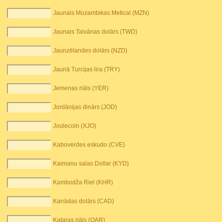
Jaunais Mozambikas Metical (MZN)
Jaunais Taivānas dolārs (TWD)
Jaunzēlandes dolārs (NZD)
Jaunā Turcijas lira (TRY)
Jemenas riāls (YER)
Jordānijas dinārs (JOD)
Joulecoin (XJO)
Kaboverdes eskudo (CVE)
Kaimanu salas Dollar (KYD)
Kambodža Riel (KHR)
Kanādas dolārs (CAD)
Kataras riāls (QAR)