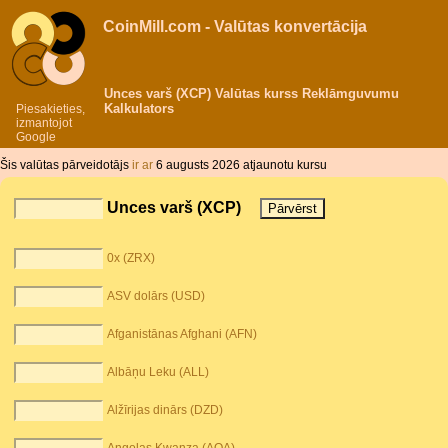
CoinMill.com - Valūtas konvertācija
Unces varš (XCP) Valūtas kurss Reklāmguvumu
Kalkulators
Piesakieties,
izmantojot
Google
Šis valūtas pārveidotājs
ir ar
6 augusts 2026 atjaunotu kursu
Unces varš (XCP)
0x (ZRX)
ASV dolārs (USD)
Afganistānas Afghani (AFN)
Albāņu Leku (ALL)
Alžīrijas dinārs (DZD)