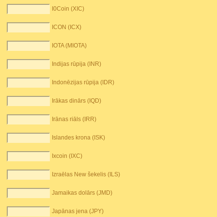
I0Coin (XIC)
ICON (ICX)
IOTA (MIOTA)
Indijas rūpija (INR)
Indonēzijas rūpija (IDR)
Irākas dinārs (IQD)
Irānas riāls (IRR)
Islandes krona (ISK)
Ixcoin (IXC)
Izraēlas New šekelis (ILS)
Jamaikas dolārs (JMD)
Japānas jena (JPY)