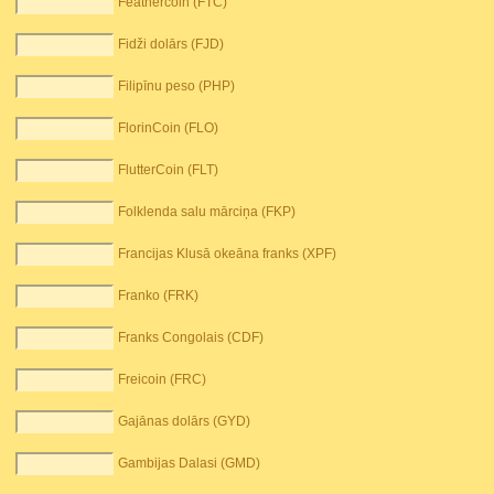
Feathercoin (FTC)
Fidži dolārs (FJD)
Filipīnu peso (PHP)
FlorinCoin (FLO)
FlutterCoin (FLT)
Folklenda salu mārciņa (FKP)
Francijas Klusā okeāna franks (XPF)
Franko (FRK)
Franks Congolais (CDF)
Freicoin (FRC)
Gajānas dolārs (GYD)
Gambijas Dalasi (GMD)