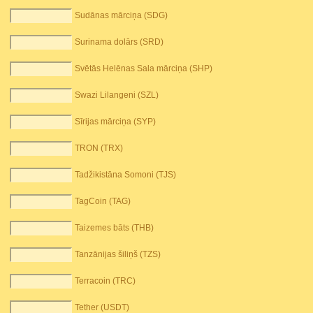
Sudānas mārciņa (SDG)
Surinama dolārs (SRD)
Svētās Helēnas Sala mārciņa (SHP)
Swazi Lilangeni (SZL)
Sīrijas mārciņa (SYP)
TRON (TRX)
Tadžikistāna Somoni (TJS)
TagCoin (TAG)
Taizemes bāts (THB)
Tanzānijas šiliņš (TZS)
Terracoin (TRC)
Tether (USDT)