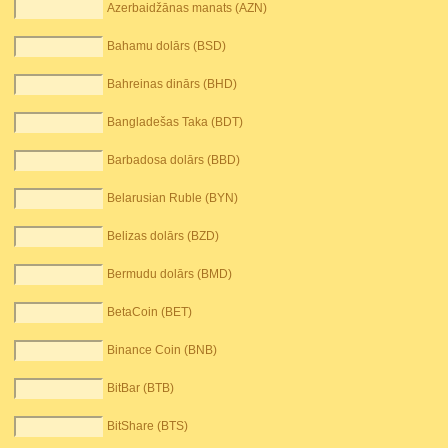
Azerbaidžānas manats (AZN)
Bahamu dolārs (BSD)
Bahreinas dinārs (BHD)
Bangladešas Taka (BDT)
Barbadosa dolārs (BBD)
Belarusian Ruble (BYN)
Belizas dolārs (BZD)
Bermudu dolārs (BMD)
BetaCoin (BET)
Binance Coin (BNB)
BitBar (BTB)
BitShare (BTS)