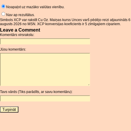
Noapaļot uz mazāko valūtas vienību.
Nav ap rezultātus.
Simbols XCP var rakstīt Cu Oz. Maiņas kurss Unces varš pēdējo reizi atjaunināts 6
augusts 2026 no MSN. XCP konversijas koeficients ir 5 zīmīgajiem cipariem.
Leave a Comment
Komentārs virsrakstu:
Jūsu komentārs:
Tavs vārds (Tiks parādīts, ar savu komentāru):