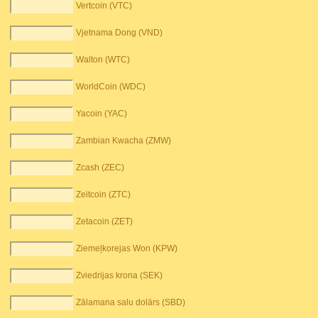
Vertcoin (VTC)
Vjetnama Dong (VND)
Walton (WTC)
WorldCoin (WDC)
Yacoin (YAC)
Zambian Kwacha (ZMW)
Zcash (ZEC)
Zeitcoin (ZTC)
Zetacoin (ZET)
Ziemeļkorejas Won (KPW)
Zviedrijas krona (SEK)
Zālamana salu dolārs (SBD)