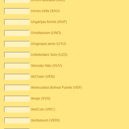
Unces sudraba (XAG)
Unces zelta (XAU)
Ungārijas forints (HUF)
Unobtanium (UNO)
Urugvajas peso (UYU)
Uzbekistani Som (UZS)
Vanuatu Vatu (VUV)
VeChain (VEN)
Venecuēlas Bolivar Fuerte (VEF)
Verge (XVG)
VeriCoin (VRC)
Veritaseum (VERI)