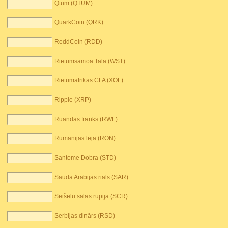
Qtum (QTUM)
QuarkCoin (QRK)
ReddCoin (RDD)
Rietumsamoa Tala (WST)
Rietumāfrikas CFA (XOF)
Ripple (XRP)
Ruandas franks (RWF)
Rumānijas leja (RON)
Santome Dobra (STD)
Saūda Arābijas riāls (SAR)
Seišelu salas rūpija (SCR)
Serbijas dinārs (RSD)