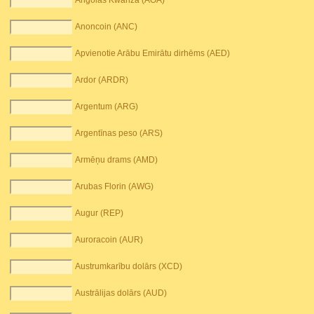
Angolas Kwanza (AOA)
Anoncoin (ANC)
Apvienotie Arābu Emirātu dirhēms (AED)
Ardor (ARDR)
Argentum (ARG)
Argentīnas peso (ARS)
Armēņu drams (AMD)
Arubas Florin (AWG)
Augur (REP)
Auroracoin (AUR)
Austrumkarību dolārs (XCD)
Austrālijas dolārs (AUD)