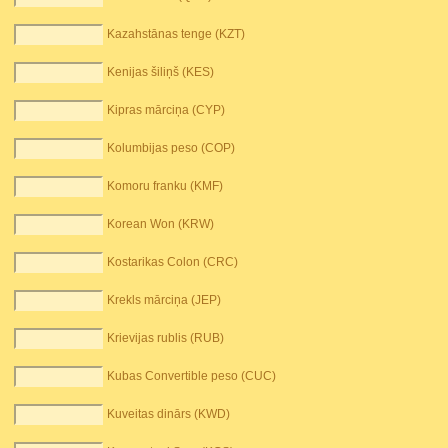
Kazahstānas tenge (KZT)
Kenijas šiliņš (KES)
Kipras mārciņa (CYP)
Kolumbijas peso (COP)
Komoru franku (KMF)
Korean Won (KRW)
Kostarikas Colon (CRC)
Krekls mārciņa (JEP)
Krievijas rublis (RUB)
Kubas Convertible peso (CUC)
Kuveitas dinārs (KWD)