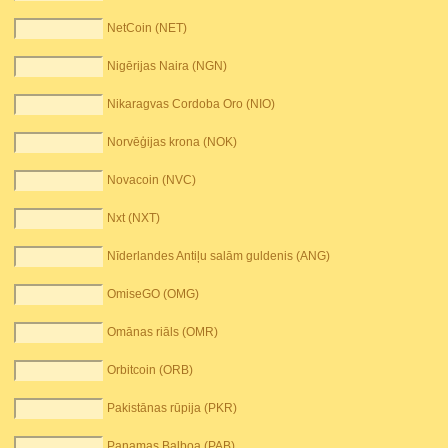
NetCoin (NET)
Nigērijas Naira (NGN)
Nikaragvas Cordoba Oro (NIO)
Norvēģijas krona (NOK)
Novacoin (NVC)
Nxt (NXT)
Nīderlandes Antiļu salām guldenis (ANG)
OmiseGO (OMG)
Omānas riāls (OMR)
Orbitcoin (ORB)
Pakistānas rūpija (PKR)
Panamas Balboa (PAB)