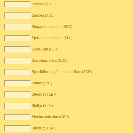
Sexcoin (SXC)
Siacoin (XSC)
Singapūras dolārs (SGD)
Sjerraleones leone (SLL)
SolarCoin (SLR)
Somālijas šiliņš (SOS)
Speciālās aizņēmuma tiesības (SDR)
Status (SNT)
Steem (STEEM)
Stellar (XLM)
Sterliņu mārciņa (GBP)
Stratis (STRAT)