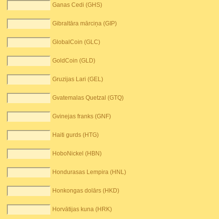
Ganas Cedi (GHS)
Gibraltāra mārciņa (GIP)
GlobalCoin (GLC)
GoldCoin (GLD)
Gruzijas Lari (GEL)
Gvatemalas Quetzal (GTQ)
Gvinejas franks (GNF)
Haiti gurds (HTG)
HoboNickel (HBN)
Hondurasas Lempira (HNL)
Honkongas dolārs (HKD)
Horvātijas kuna (HRK)