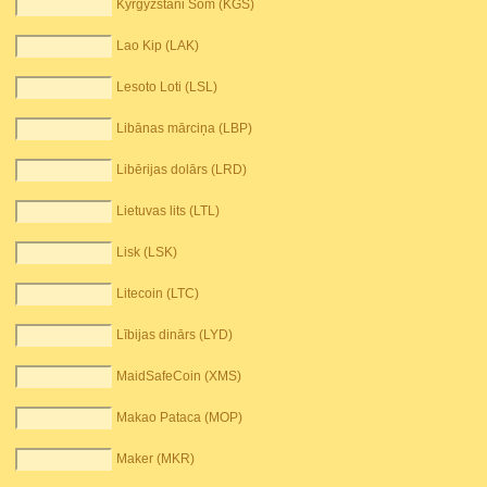
Kyrgyzstani Som (KGS)
Lao Kip (LAK)
Lesoto Loti (LSL)
Libānas mārciņa (LBP)
Libērijas dolārs (LRD)
Lietuvas lits (LTL)
Lisk (LSK)
Litecoin (LTC)
Lībijas dinārs (LYD)
MaidSafeCoin (XMS)
Makao Pataca (MOP)
Maker (MKR)