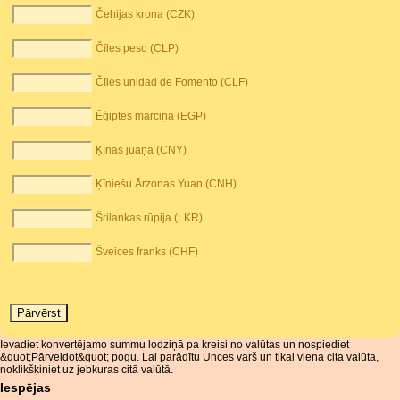
Čehijas krona (CZK)
Čīles peso (CLP)
Čīles unidad de Fomento (CLF)
Ēģiptes mārciņa (EGP)
Ķīnas juaņa (CNY)
Ķīniešu Ārzonas Yuan (CNH)
Šrilankas rūpija (LKR)
Šveices franks (CHF)
Ievadiet konvertējamo summu lodziņā pa kreisi no valūtas un nospiediet
&quot;Pārveidot&quot; pogu. Lai parādītu Unces varš un tikai viena cita valūta,
noklikšķiniet uz jebkuras citā valūtā.
Iespējas