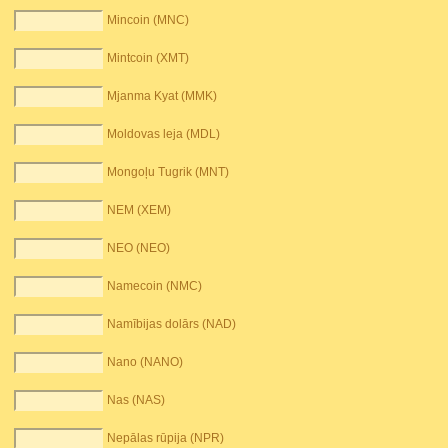
Mincoin (MNC)
Mintcoin (XMT)
Mjanma Kyat (MMK)
Moldovas leja (MDL)
Mongoļu Tugrik (MNT)
NEM (XEM)
NEO (NEO)
Namecoin (NMC)
Namībijas dolārs (NAD)
Nano (NANO)
Nas (NAS)
Nepālas rūpija (NPR)