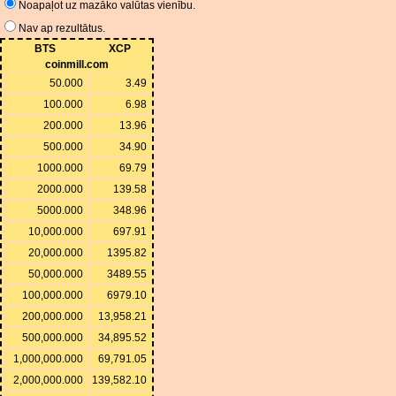
Noapaļot uz mazāko valūtas vienību.
Nav ap rezultātus.
BTS
XCP
coinmill.com
50.000
3.49
100.000
6.98
200.000
13.96
500.000
34.90
1000.000
69.79
2000.000
139.58
5000.000
348.96
10,000.000
697.91
20,000.000
1395.82
50,000.000
3489.55
100,000.000
6979.10
200,000.000
13,958.21
500,000.000
34,895.52
1,000,000.000
69,791.05
2,000,000.000
139,582.10