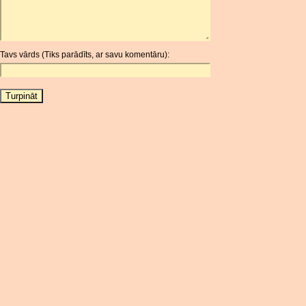
ARS
AUD
AUR
Tavs vārds (Tiks parādīts, ar savu komentāru):
AWG
AZN
BAM
BBD
BCH
BCN
BDT
BET
BGN
BHD
BIF
BLC
BMD
BNB
BND
BOB