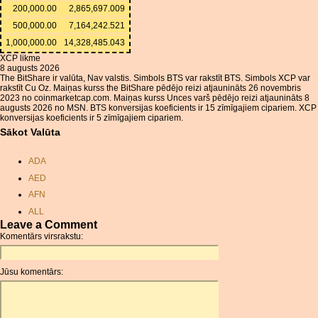
200,000.00
2,865,697.009
500,000.00
7,164,242.521
1,000,000.00
14,328,485.043
XCP likme
8 augusts 2026
The BitShare ir valūta, Nav valstis. Simbols BTS var rakstīt BTS. Simbols XCP var
rakstīt Cu Oz. Maiņas kurss the BitShare pēdējo reizi atjaunināts 26 novembris
2023 no coinmarketcap.com. Maiņas kurss Unces varš pēdējo reizi atjaunināts 8
augusts 2026 no MSN. BTS konversijas koeficients ir 15 zīmīgajiem cipariem. XCP
konversijas koeficients ir 5 zīmīgajiem cipariem.
Sākot Valūta
ADA
AED
AFN
ALL
Leave a Comment
AMD
Komentārs virsrakstu:
ANC
ANG
Jūsu komentārs:
AOA
ARDR
ARG