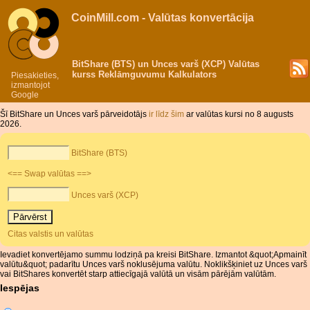
CoinMill.com - Valūtas konvertācija
BitShare (BTS) un Unces varš (XCP) Valūtas
kurss Reklāmguvumu Kalkulators
Piesakieties,
izmantojot
Google
Šī BitShare un Unces varš pārveidotājs
ir līdz šim
ar valūtas kursi no 8 augusts
2026.
BitShare (BTS)
<== Swap valūtas ==>
Unces varš (XCP)
Citas valstis un valūtas
Ievadiet konvertējamo summu lodziņā pa kreisi BitShare. Izmantot &quot;Apmainīt
valūtu&quot; padarītu Unces varš noklusējuma valūtu. Noklikšķiniet uz Unces varš
vai BitShares konvertēt starp attiecīgajā valūtā un visām pārējām valūtām.
Iespējas