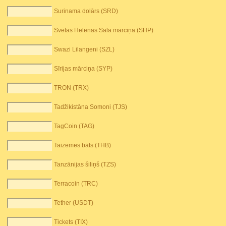
Surinama dolārs (SRD)
Svētās Helēnas Sala mārciņa (SHP)
Swazi Lilangeni (SZL)
Sīrijas mārciņa (SYP)
TRON (TRX)
Tadžikistāna Somoni (TJS)
TagCoin (TAG)
Taizemes bāts (THB)
Tanzānijas šiliņš (TZS)
Terracoin (TRC)
Tether (USDT)
Tickets (TIX)