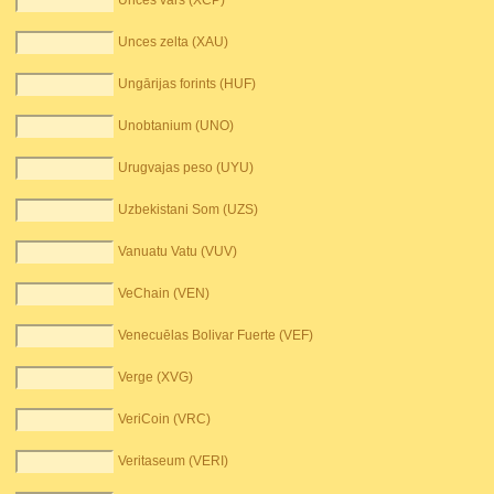
Unces varš (XCP)
Unces zelta (XAU)
Ungārijas forints (HUF)
Unobtanium (UNO)
Urugvajas peso (UYU)
Uzbekistani Som (UZS)
Vanuatu Vatu (VUV)
VeChain (VEN)
Venecuēlas Bolivar Fuerte (VEF)
Verge (XVG)
VeriCoin (VRC)
Veritaseum (VERI)