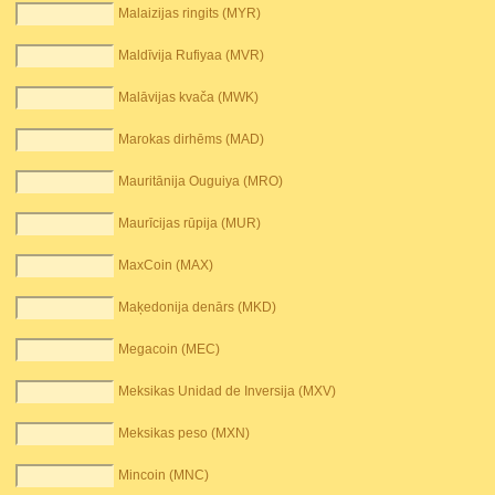
Malaizijas ringits (MYR)
Maldīvija Rufiyaa (MVR)
Malāvijas kvača (MWK)
Marokas dirhēms (MAD)
Mauritānija Ouguiya (MRO)
Maurīcijas rūpija (MUR)
MaxCoin (MAX)
Maķedonija denārs (MKD)
Megacoin (MEC)
Meksikas Unidad de Inversija (MXV)
Meksikas peso (MXN)
Mincoin (MNC)