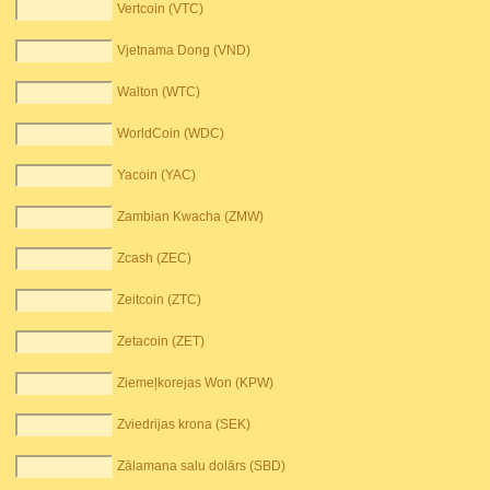
Vertcoin (VTC)
Vjetnama Dong (VND)
Walton (WTC)
WorldCoin (WDC)
Yacoin (YAC)
Zambian Kwacha (ZMW)
Zcash (ZEC)
Zeitcoin (ZTC)
Zetacoin (ZET)
Ziemeļkorejas Won (KPW)
Zviedrijas krona (SEK)
Zālamana salu dolārs (SBD)