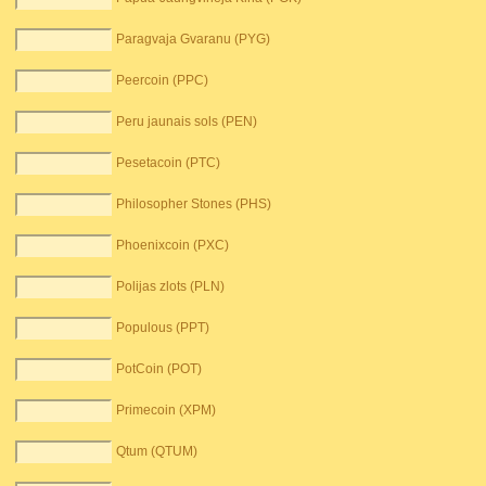
Paragvaja Gvaranu (PYG)
Peercoin (PPC)
Peru jaunais sols (PEN)
Pesetacoin (PTC)
Philosopher Stones (PHS)
Phoenixcoin (PXC)
Polijas zlots (PLN)
Populous (PPT)
PotCoin (POT)
Primecoin (XPM)
Qtum (QTUM)