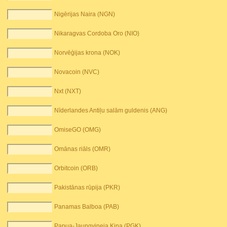
Nigērijas Naira (NGN)
Nikaragvas Cordoba Oro (NIO)
Norvēģijas krona (NOK)
Novacoin (NVC)
Nxt (NXT)
Nīderlandes Antiļu salām guldenis (ANG)
OmiseGO (OMG)
Omānas riāls (OMR)
Orbitcoin (ORB)
Pakistānas rūpija (PKR)
Panamas Balboa (PAB)
Papua-Jaungvineja Kina (PGK)