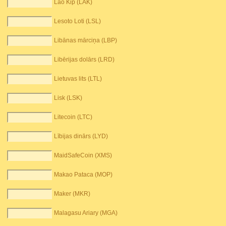
Lao Kip (LAK)
Lesoto Loti (LSL)
Libānas mārciņa (LBP)
Libērijas dolārs (LRD)
Lietuvas lits (LTL)
Lisk (LSK)
Litecoin (LTC)
Lībijas dinārs (LYD)
MaidSafeCoin (XMS)
Makao Pataca (MOP)
Maker (MKR)
Malagasu Ariary (MGA)