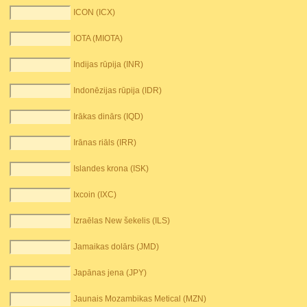
ICON (ICX)
IOTA (MIOTA)
Indijas rūpija (INR)
Indonēzijas rūpija (IDR)
Irākas dinārs (IQD)
Irānas riāls (IRR)
Islandes krona (ISK)
Ixcoin (IXC)
Izraēlas New šekelis (ILS)
Jamaikas dolārs (JMD)
Japānas jena (JPY)
Jaunais Mozambikas Metical (MZN)