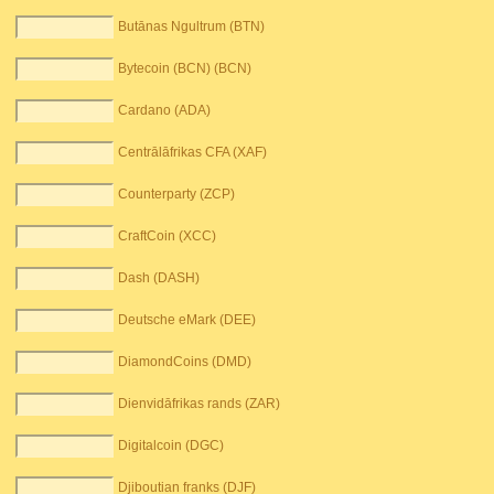
Butānas Ngultrum (BTN)
Bytecoin (BCN) (BCN)
Cardano (ADA)
Centrālāfrikas CFA (XAF)
Counterparty (ZCP)
CraftCoin (XCC)
Dash (DASH)
Deutsche eMark (DEE)
DiamondCoins (DMD)
Dienvidāfrikas rands (ZAR)
Digitalcoin (DGC)
Djiboutian franks (DJF)