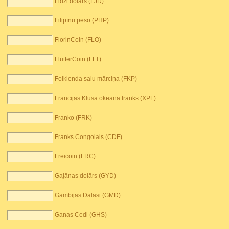
Fidži dolārs (FJD)
Filipīnu peso (PHP)
FlorinCoin (FLO)
FlutterCoin (FLT)
Folklenda salu mārciņa (FKP)
Francijas Klusā okeāna franks (XPF)
Franko (FRK)
Franks Congolais (CDF)
Freicoin (FRC)
Gajānas dolārs (GYD)
Gambijas Dalasi (GMD)
Ganas Cedi (GHS)