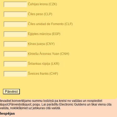
Čehijas krona (CZK)
Čīles peso (CLP)
Čīles unidad de Fomento (CLF)
Ēģiptes mārciņa (EGP)
Ķīnas juaņa (CNY)
Ķīniešu Ārzonas Yuan (CNH)
Šrilankas rūpija (LKR)
Šveices franks (CHF)
Ievadiet konvertējamo summu lodziņā pa kreisi no valūtas un nospiediet
&quot;Pārveidot&quot; pogu. Lai parādītu Electronic Guldens un tikai viena cita
valūta, noklikšķiniet uz jebkuras citā valūtā.
Iespējas