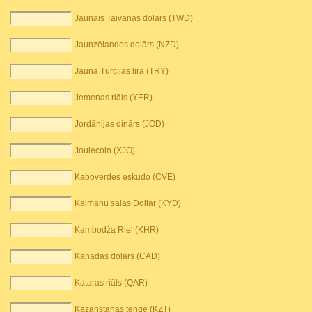
Jaunais Taivānas dolārs (TWD)
Jaunzēlandes dolārs (NZD)
Jaunā Turcijas lira (TRY)
Jemenas riāls (YER)
Jordānijas dinārs (JOD)
Joulecoin (XJO)
Kaboverdes eskudo (CVE)
Kaimanu salas Dollar (KYD)
Kambodža Riel (KHR)
Kanādas dolārs (CAD)
Kataras riāls (QAR)
Kazahstānas tenge (KZT)