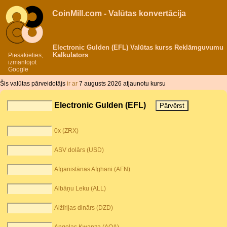
CoinMill.com - Valūtas konvertācija
Electronic Gulden (EFL) Valūtas kurss Reklāmguvumu
Kalkulators
Piesakieties,
izmantojot
Google
Šis valūtas pārveidotājs
ir ar
7 augusts 2026 atjaunotu kursu
Electronic Gulden (EFL)
0x (ZRX)
ASV dolārs (USD)
Afganistānas Afghani (AFN)
Albāņu Leku (ALL)
Alžīrijas dinārs (DZD)