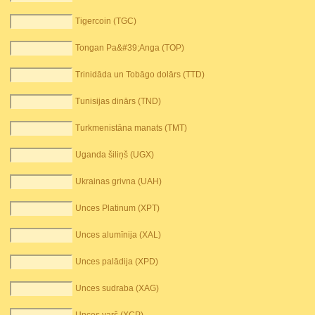
Tigercoin (TGC)
Tongan Pa&#39;Anga (TOP)
Trinidāda un Tobāgo dolārs (TTD)
Tunisijas dinārs (TND)
Turkmenistāna manats (TMT)
Uganda šiliņš (UGX)
Ukrainas grivna (UAH)
Unces Platinum (XPT)
Unces alumīnija (XAL)
Unces palādija (XPD)
Unces sudraba (XAG)