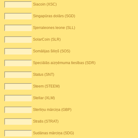
Siacoin (XSC)
Singapūras dolārs (SGD)
Sjerraleones leone (SLL)
SolarCoin (SLR)
Somālijas šiliņš (SOS)
Speciālās aizņēmuma tiesības (SDR)
Status (SNT)
Steem (STEEM)
Stellar (XLM)
Sterliņu mārciņa (GBP)
Stratis (STRAT)
Sudānas mārciņa (SDG)