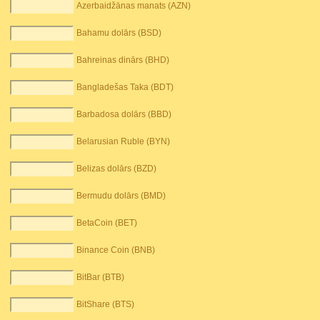
Azerbaidžānas manats (AZN)
Bahamu dolārs (BSD)
Bahreinas dinārs (BHD)
Bangladešas Taka (BDT)
Barbadosa dolārs (BBD)
Belarusian Ruble (BYN)
Belizas dolārs (BZD)
Bermudu dolārs (BMD)
BetaCoin (BET)
Binance Coin (BNB)
BitBar (BTB)
BitShare (BTS)