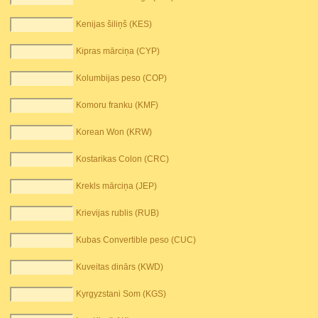
Kenijas šiliņš (KES)
Kipras mārciņa (CYP)
Kolumbijas peso (COP)
Komoru franku (KMF)
Korean Won (KRW)
Kostarikas Colon (CRC)
Krekls mārciņa (JEP)
Krievijas rublis (RUB)
Kubas Convertible peso (CUC)
Kuveitas dinārs (KWD)
Kyrgyzstani Som (KGS)