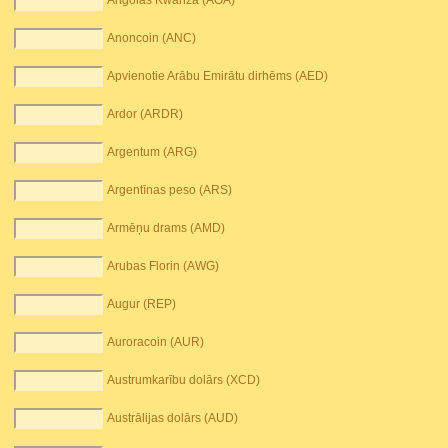
Angolas Kwanza (AOA)
Anoncoin (ANC)
Apvienotie Arābu Emirātu dirhēms (AED)
Ardor (ARDR)
Argentum (ARG)
Argentīnas peso (ARS)
Armēņu drams (AMD)
Arubas Florin (AWG)
Augur (REP)
Auroracoin (AUR)
Austrumkarību dolārs (XCD)
Austrālijas dolārs (AUD)