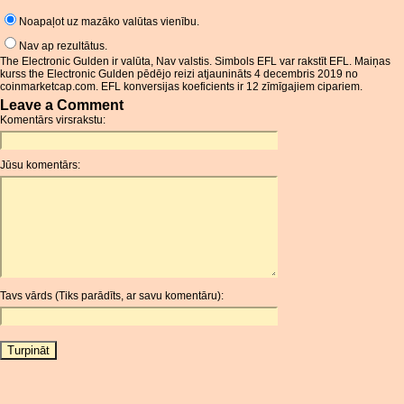
Noapaļot uz mazāko valūtas vienību.
Nav ap rezultātus.
The Electronic Gulden ir valūta, Nav valstis. Simbols EFL var rakstīt EFL. Maiņas
kurss the Electronic Gulden pēdējo reizi atjaunināts 4 decembris 2019 no
coinmarketcap.com. EFL konversijas koeficients ir 12 zīmīgajiem cipariem.
Leave a Comment
Komentārs virsrakstu:
Jūsu komentārs:
Tavs vārds (Tiks parādīts, ar savu komentāru):