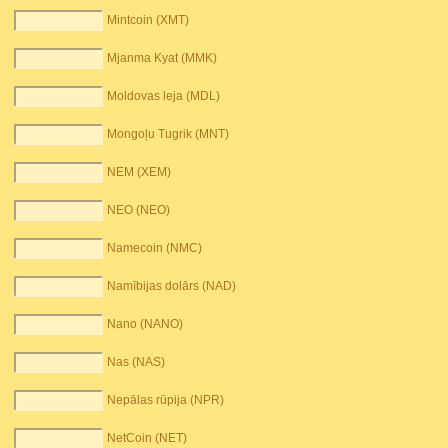
Mintcoin (XMT)
Mjanma Kyat (MMK)
Moldovas leja (MDL)
Mongoļu Tugrik (MNT)
NEM (XEM)
NEO (NEO)
Namecoin (NMC)
Namībijas dolārs (NAD)
Nano (NANO)
Nas (NAS)
Nepālas rūpija (NPR)
NetCoin (NET)