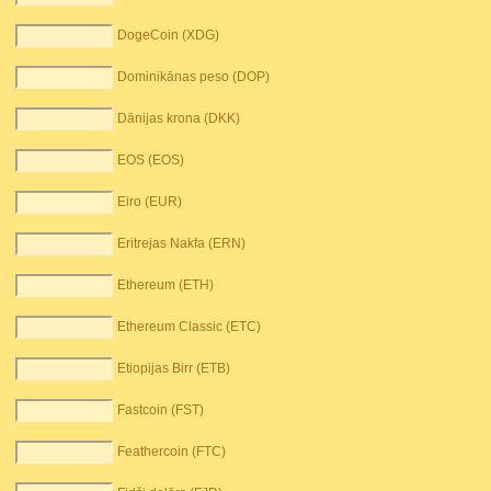
DogeCoin (XDG)
Dominikānas peso (DOP)
Dānijas krona (DKK)
EOS (EOS)
Eiro (EUR)
Eritrejas Nakfa (ERN)
Ethereum (ETH)
Ethereum Classic (ETC)
Etiopijas Birr (ETB)
Fastcoin (FST)
Feathercoin (FTC)