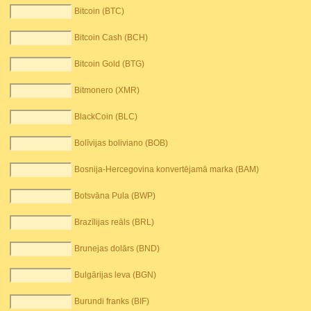
Bitcoin (BTC)
Bitcoin Cash (BCH)
Bitcoin Gold (BTG)
Bitmonero (XMR)
BlackCoin (BLC)
Bolīvijas boliviano (BOB)
Bosnija-Hercegovina konvertējamā marka (BAM)
Botsvāna Pula (BWP)
Brazīlijas reāls (BRL)
Brunejas dolārs (BND)
Bulgārijas leva (BGN)
Burundi franks (BIF)