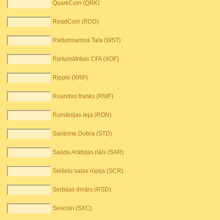
QuarkCoin (QRK)
ReddCoin (RDD)
Rietumsamoa Tala (WST)
Rietumāfrikas CFA (XOF)
Ripple (XRP)
Ruandas franks (RWF)
Rumānijas leja (RON)
Santome Dobra (STD)
Saūda Arābijas riāls (SAR)
Seišelu salas rūpija (SCR)
Serbijas dinārs (RSD)
Sexcoin (SXC)