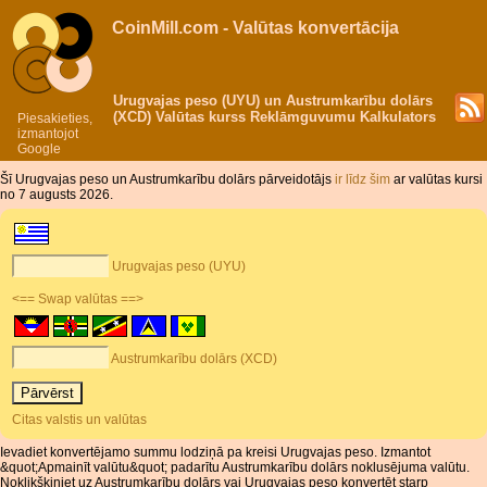
CoinMill.com - Valūtas konvertācija
Urugvajas peso (UYU) un Austrumkarību dolārs
(XCD) Valūtas kurss Reklāmguvumu Kalkulators
Piesakieties,
izmantojot
Google
Šī Urugvajas peso un Austrumkarību dolārs pārveidotājs
ir līdz šim
ar valūtas kursi
no 7 augusts 2026.
Urugvajas peso (UYU)
<== Swap valūtas ==>
Austrumkarību dolārs (XCD)
Citas valstis un valūtas
Ievadiet konvertējamo summu lodziņā pa kreisi Urugvajas peso. Izmantot
&quot;Apmainīt valūtu&quot; padarītu Austrumkarību dolārs noklusējuma valūtu.
Noklikšķiniet uz Austrumkarību dolārs vai Urugvajas peso konvertēt starp