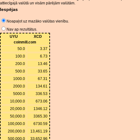
attiecīgajā valūtā un visām pārējām valūtām.
Iespējas
Noapaļot uz mazāko valūtas vienību.
Nav ap rezultātus.
UYU
XCD
coinmill.com
50.0
3.37
100.0
6.73
200.0
13.46
500.0
33.65
1000.0
67.31
2000.0
134.61
5000.0
336.53
10,000.0
673.06
20,000.0
1346.12
50,000.0
3365.30
100,000.0
6730.59
200,000.0
13,461.19
500,000.0
33,652.96