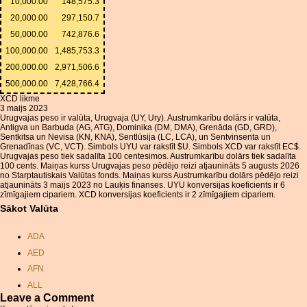
10,000.00
148,575.3
20,000.00
297,150.7
50,000.00
742,876.6
100,000.00
1,485,753.3
200,000.00
2,971,506.6
500,000.00
7,428,766.4
XCD likme
3 maijs 2023
Urugvajas peso ir valūta, Urugvaja (UY, Ury). Austrumkarību dolārs ir valūta,
Antigva un Barbuda (AG, ATG), Dominika (DM, DMA), Grenāda (GD, GRD),
Sentkitsa un Nevisa (KN, KNA), Sentlūsija (LC, LCA), un Sentvinsenta un
Grenadīnas (VC, VCT). Simbols UYU var rakstīt $U. Simbols XCD var rakstīt EC$.
Urugvajas peso tiek sadalīta 100 centesimos. Austrumkarību dolārs tiek sadalīta
100 cents. Maiņas kurss Urugvajas peso pēdējo reizi atjaunināts 5 augusts 2026
no Starptautiskais Valūtas fonds. Maiņas kurss Austrumkarību dolārs pēdējo reizi
atjaunināts 3 maijs 2023 no Lauķis finanses. UYU konversijas koeficients ir 6
zīmīgajiem cipariem. XCD konversijas koeficients ir 2 zīmīgajiem cipariem.
Sākot Valūta
ADA
AED
AFN
ALL
Leave a Comment
AMD