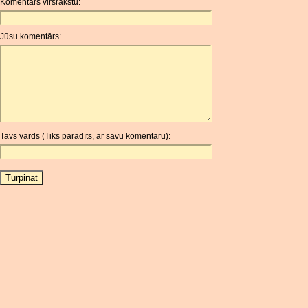
Komentārs virsrakstu:
ANC
ANG
Jūsu komentārs:
AOA
ARDR
ARG
ARS
AUD
AUR
Tavs vārds (Tiks parādīts, ar savu komentāru):
AWG
AZN
BAM
BBD
BCH
BCN
BDT
BET
BGN
BHD
BIF