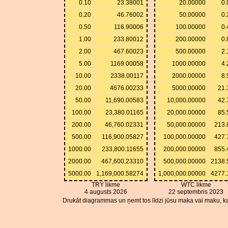
0.10
23.38001
20.00000
0.
0.20
46.76002
50.00000
0.
0.50
116.90006
100.00000
0.
1.00
233.80012
200.00000
0.
2.00
467.60023
500.00000
2.
5.00
1169.00058
1000.00000
4.
10.00
2338.00117
2000.00000
8.
20.00
4676.00233
5000.00000
21.
50.00
11,690.00583
10,000.00000
42.
100.00
23,380.01165
20,000.00000
85.
200.00
46,760.02331
50,000.00000
213.
500.00
116,900.05827
100,000.00000
427.
1000.00
233,800.11655
200,000.00000
855.
2000.00
467,600.23310
500,000.00000
2138.
5000.00
1,169,000.58274
1,000,000.00000
4277.
TRY likme
WTC likme
4 augusts 2026
22 septembris 2023
Drukāt diagrammas un ņemt tos līdzi jūsu maka vai maku, ka