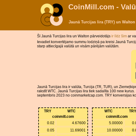
CoinMill.com - Valū
Jaunā Turcijas lira (TRY) un Walto
Šī Jaunā Turcijas lira un Walton pārveidotājs
ir līdz šim
ar va
Ievadiet konvertējamo summu lodziņā pa kreisi Jaunā Turcija
starp attiecīgajā valūtā un visām pārējām valūtām.
Jaunā Turcijas lira ir valūta, Turcija (TR, TUR), un Ziemeļkip
rakstīt WTC. Jaunā Turcijas lira tiek sadalīta 100 new kurus
septembris 2023 no coinmarketcap.com. TRY konversijas koefi
TRY
WTC
WTC
TR
coinmill.com
coinmill.com
0.02
4.67600
5.00000
0.
0.05
11.69001
10.00000
0.