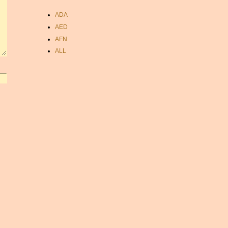
ADA
AED
AFN
ALL
AMD
ANC
ANG
AOA
ARDR
ARG
ARS
AUD
AUR
AWG
AZN
BAM
BBD
BCH