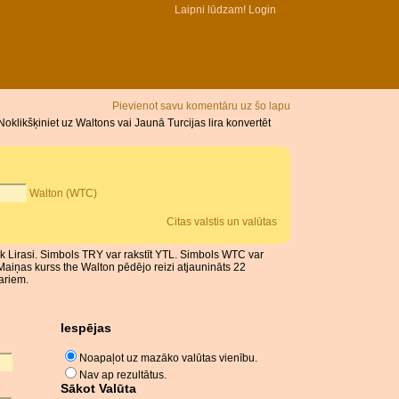
Laipni lūdzam!
Login
Pievienot savu komentāru uz šo lapu
klikšķiniet uz Waltons vai Jaunā Turcijas lira konvertēt
Walton (WTC)
Citas valstis un valūtas
Turk Lirasi. Simbols TRY var rakstīt YTL. Simbols WTC var
Maiņas kurss the Walton pēdējo reizi atjaunināts 22
ariem.
Iespējas
Noapaļot uz mazāko valūtas vienību.
Nav ap rezultātus.
Sākot Valūta