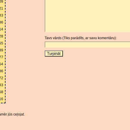
09
21
43
86
14
28
Tavs vārds (Tiks parādīts, ar savu komentāru):
55
39
77
54
86
72
43
58
16
mēr jūs ceļojat.