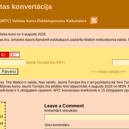
tas konvertācija
n (WTC) Valūtas kurss Reklāmguvumu Kalkulators
lūtas kursi no 4 augusts 2026.
s lira. Izmantot &quot;Apmainīt valūtu&quot; padarītu Walton noklusējuma valūtu. No
Jaunā Turcijas lira (TRY)
<== Swap valūtas ==>
ras. The Walton ir valūta, Nav valstis. Jaunā Turcijas lira ir arī pazīstams kā Yeni 
. Maiņas kurss Jaunā Turcijas lira pēdējo reizi atjaunināts 4 augusts 2026 no MSN. 
cients ir 5 zīmīgajiem cipariem. WTC konversijas koeficients ir 15 zīmīgajiem cip
Y
Leave a Comment
Komentārs virsrakstu:
02
04
Jūsu komentārs: