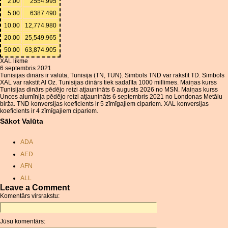
2.00
2554.995
5.00
6387.490
10.00
12,774.980
20.00
25,549.965
50.00
63,874.905
XAL likme
6 septembris 2021
Tunisijas dinārs ir valūta, Tunisija (TN, TUN). Simbols TND var rakstīt TD. Simbols
XAL var rakstīt Al Oz. Tunisijas dinārs tiek sadalīta 1000 millimes. Maiņas kurss
Tunisijas dinārs pēdējo reizi atjaunināts 6 augusts 2026 no MSN. Maiņas kurss
Unces alumīnija pēdējo reizi atjaunināts 6 septembris 2021 no Londonas Metālu
birža. TND konversijas koeficients ir 5 zīmīgajiem cipariem. XAL konversijas
koeficients ir 4 zīmīgajiem cipariem.
Sākot Valūta
ADA
AED
AFN
ALL
Leave a Comment
AMD
Komentārs virsrakstu:
ANC
ANG
Jūsu komentārs:
AOA