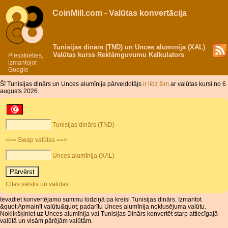
CoinMill.com - Valūtas konvertācija
Tunisijas dinārs (TND) un Unces alumīnija (XAL)
Valūtas kurss Reklāmguvumu Kalkulators
Piesakieties,
izmantojot
Google
Šī Tunisijas dinārs un Unces alumīnija pārveidotājs
ir līdz šim
ar valūtas kursi no 6
augusts 2026.
Tunisijas dinārs (TND)
<== Swap valūtas ==>
Unces alumīnija (XAL)
Citas valstis un valūtas
Ievadiet konvertējamo summu lodziņā pa kreisi Tunisijas dinārs. Izmantot
&quot;Apmainīt valūtu&quot; padarītu Unces alumīnija noklusējuma valūtu.
Noklikšķiniet uz Unces alumīnija vai Tunisijas Dinārs konvertēt starp attiecīgajā
valūtā un visām pārējām valūtām.