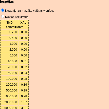
Iespējas
Noapaļot uz mazāko valūtas vienību.
Nav ap rezultātus.
TND
XAL
coinmill.com
0.200
0.00
0.500
0.00
1.000
0.00
2.000
0.00
5.000
0.00
10.000
0.01
20.000
0.02
50.000
0.04
100.000
0.08
200.000
0.16
500.000
0.39
1000.000
0.78
2000.000
1.57
5000.000
3.91