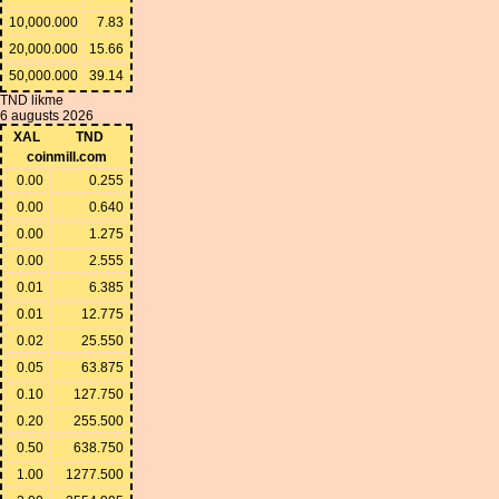
10,000.000
7.83
20,000.000
15.66
50,000.000
39.14
TND likme
6 augusts 2026
XAL
TND
coinmill.com
0.00
0.255
0.00
0.640
0.00
1.275
0.00
2.555
0.01
6.385
0.01
12.775
0.02
25.550
0.05
63.875
0.10
127.750
0.20
255.500
0.50
638.750
1.00
1277.500