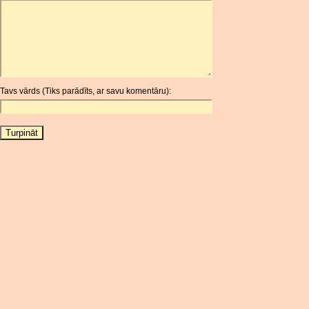
ARDR
ARG
ARS
AUD
AUR
Tavs vārds (Tiks parādīts, ar savu komentāru):
AWG
AZN
BAM
BBD
BCH
BCN
BDT
BET
BGN
BHD
BIF
BLC
BMD
BNB