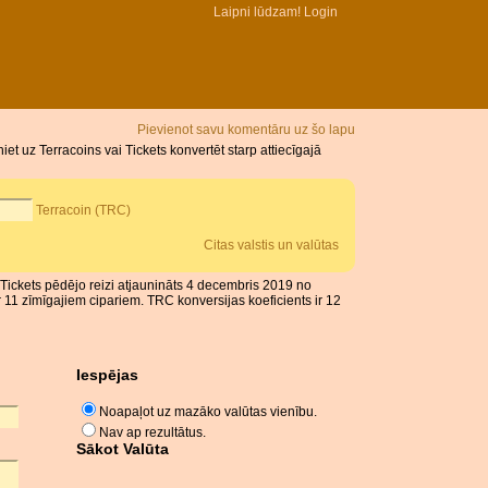
Laipni lūdzam!
Login
Pievienot savu komentāru uz šo lapu
t uz Terracoins vai Tickets konvertēt starp attiecīgajā
Terracoin (TRC)
Citas valstis un valūtas
he Tickets pēdējo reizi atjaunināts 4 decembris 2019 no
 11 zīmīgajiem cipariem. TRC konversijas koeficients ir 12
Iespējas
Noapaļot uz mazāko valūtas vienību.
Nav ap rezultātus.
Sākot Valūta