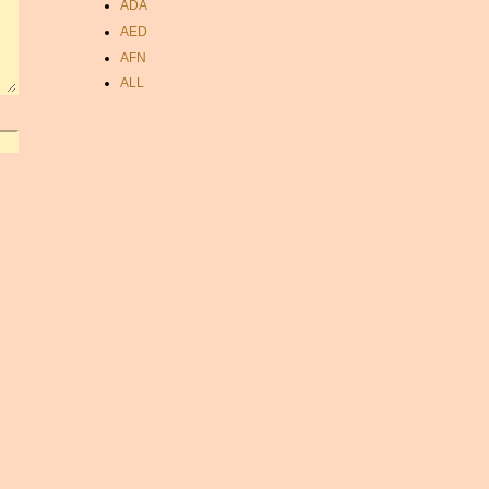
ADA
AED
AFN
ALL
AMD
ANC
ANG
AOA
ARDR
ARG
ARS
AUD
AUR
AWG
AZN
BAM
BBD
BCH
BCN