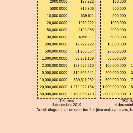
2000.0000
127.922
100.000
5000.0000
319.806
200.000
10,000.0000
639.611
500.000
20,000.0000
1279.222
1000.000
50,000.0000
3198.055
2000.000
100,000.0000
6396.111
5000.000
200,000.0000
12,792.222
10,000.000
500,000.0000
31,980.554
20,000.000
1,000,000.0000
63,961.108
50,000.000
2,000,000.0000
127,922.216
100,000.000
1
5,000,000.0000
319,805.541
200,000.000
3
10,000,000.0000
639,611.082
500,000.000
7
20,000,000.0000
1,279,222.164
1,000,000.000
15
50,000,000.0000
3,198,055.410
2,000,000.000
31
TIX likme
TRC li
4 decembris 2019
4 decembr
Drukāt diagrammas un ņemt tos līdzi jūsu maka vai maku, ka