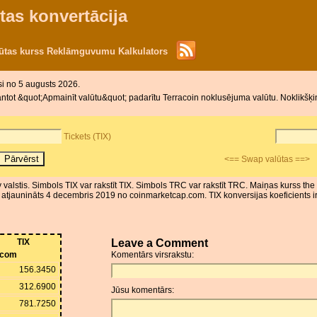
tas konvertācija
alūtas kurss Reklāmguvumu Kalkulators
si no 5 augusts 2026.
tot &quot;Apmainīt valūtu&quot; padarītu Terracoin noklusējuma valūtu. Noklikšķinie
Tickets (TIX)
<== Swap valūtas ==>
Nav valstis. Simbols TIX var rakstīt TIX. Simbols TRC var rakstīt TRC. Maiņas kurss t
atjaunināts 4 decembris 2019 no coinmarketcap.com. TIX konversijas koeficients ir
TIX
Leave a Comment
.com
Komentārs virsrakstu:
156.3450
312.6900
Jūsu komentārs:
781.7250