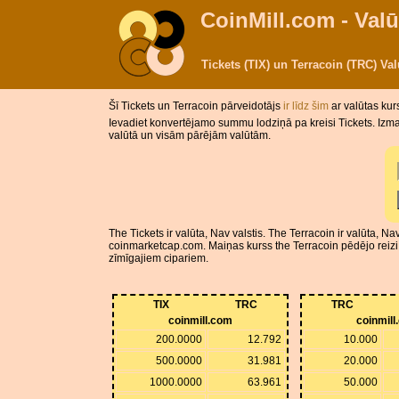
CoinMill.com - Valū
Tickets (TIX) un Terracoin (TRC) V
Šī Tickets un Terracoin pārveidotājs
ir līdz šim
ar valūtas kur
Ievadiet konvertējamo summu lodziņā pa kreisi Tickets. Izman
valūtā un visām pārējām valūtām.
The Tickets ir valūta, Nav valstis. The Terracoin ir valūta, 
coinmarketcap.com. Maiņas kurss the Terracoin pēdējo reizi 
zīmīgajiem cipariem.
TIX
TRC
TRC
coinmill.com
coinmill
200.0000
12.792
10.000
500.0000
31.981
20.000
1000.0000
63.961
50.000