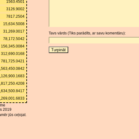
1563.4501
3126.9002
7817.2504
15,634.5008
31,269.0017
Tavs vārds (Tiks parādīts, ar savu komentāru):
78,172.5042
156,345.0084
312,690.0168
781,725.0421
,563,450.0842
,126,900.1683
,817,250.4208
,634,500.8417
,269,001.6833
kme
is 2019
mēr jūs ceļojat.