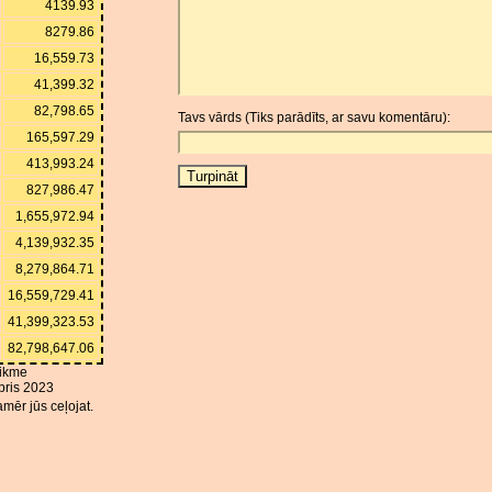
4139.93
8279.86
16,559.73
41,399.32
82,798.65
Tavs vārds (Tiks parādīts, ar savu komentāru):
165,597.29
413,993.24
827,986.47
1,655,972.94
4,139,932.35
8,279,864.71
16,559,729.41
41,399,323.53
82,798,647.06
ikme
bris 2023
mēr jūs ceļojat.