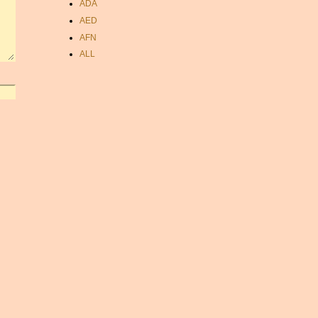
ADA
AED
AFN
ALL
AMD
ANC
ANG
AOA
ARDR
ARG
ARS
AUD
AUR
AWG
AZN
BAM
BBD
BCH
BCN