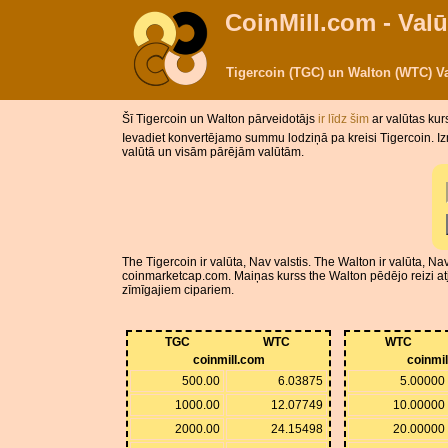
CoinMill.com - Valū
Tigercoin (TGC) un Walton (WTC) V
Šī Tigercoin un Walton pārveidotājs
ir līdz šim
ar valūtas kur
Ievadiet konvertējamo summu lodziņā pa kreisi Tigercoin. Iz
valūtā un visām pārējām valūtām.
The Tigercoin ir valūta, Nav valstis. The Walton ir valūta, 
coinmarketcap.com. Maiņas kurss the Walton pēdējo reizi at
zīmīgajiem cipariem.
TGC
WTC
WTC
coinmill.com
coinmi
500.00
6.03875
5.00000
1000.00
12.07749
10.00000
2000.00
24.15498
20.00000