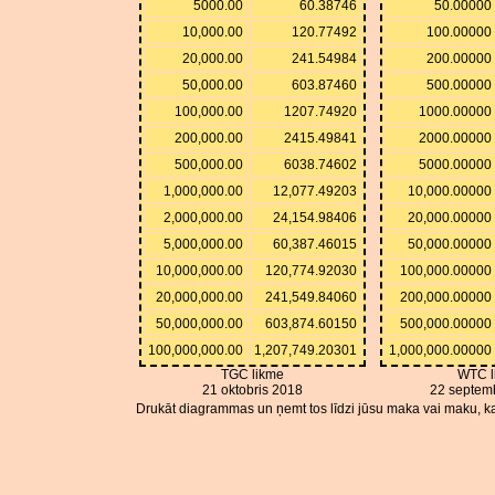
5000.00
60.38746
50.00000
10,000.00
120.77492
100.00000
20,000.00
241.54984
200.00000
50,000.00
603.87460
500.00000
100,000.00
1207.74920
1000.00000
200,000.00
2415.49841
2000.00000
500,000.00
6038.74602
5000.00000
1,000,000.00
12,077.49203
10,000.00000
2,000,000.00
24,154.98406
20,000.00000
5,000,000.00
60,387.46015
50,000.00000
10,000,000.00
120,774.92030
100,000.00000
20,000,000.00
241,549.84060
200,000.00000
50,000,000.00
603,874.60150
500,000.00000
100,000,000.00
1,207,749.20301
1,000,000.00000
TGC likme
WTC l
21 oktobris 2018
22 septem
Drukāt diagrammas un ņemt tos līdzi jūsu maka vai maku, ka