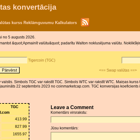
tas konvertācija
alūtas kurss Reklāmguvumu Kalkulators
si no 5 augusts 2026.
mantot &quot;Apmainīt valūtu&quot; padarītu Walton noklusējuma valūtu. Noklikšķini
Tigercoin (TGC)
<== Swap valūtas ==>
Nav valstis. Simbols TGC var rakstīt TGC. Simbols WTC var rakstīt WTC. Maiņas kurss 
jaunināts 22 septembris 2023 no coinmarketcap.com. TGC konversijas koeficients ir
TGC
Leave a Comment
ll.com
Komentārs virsrakstu:
413.99
827.99
Jūsu komentārs:
1655.97