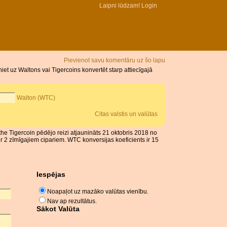
Laipni lūdzam!
Login
Pievienot savu komentāru uz šo lapu
et uz Waltons vai Tigercoins konvertēt starp attiecīgajā
Walton (WTC)
Citas valstis un valūtas
the Tigercoin pēdējo reizi atjaunināts 21 oktobris 2018 no
 2 zīmīgajiem cipariem. WTC konversijas koeficients ir 15
Iespējas
Noapaļot uz mazāko valūtas vienību.
Nav ap rezultātus.
Sākot Valūta