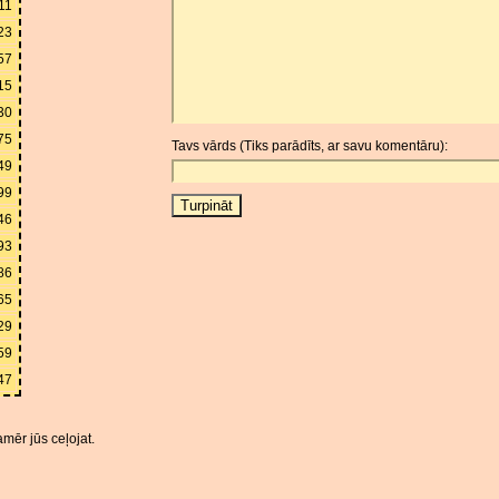
11
23
57
15
30
75
Tavs vārds (Tiks parādīts, ar savu komentāru):
49
99
46
93
86
65
29
59
47
mēr jūs ceļojat.