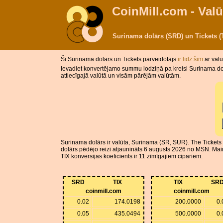
CoinMill.com - Valū
Surinama dolārs (SRD) un Tickets 
Šī Surinama dolārs un Tickets pārveidotājs
ir līdz šim
ar val
Ievadiet konvertējamo summu lodziņā pa kreisi Surinama dolā
attiecīgajā valūtā un visām pārējām valūtām.
Surinama dolārs ir valūta, Surinama (SR, SUR). The Tickets i
dolārs pēdējo reizi atjaunināts 6 augusts 2026 no MSN. Maiņ
TIX konversijas koeficients ir 11 zīmīgajiem cipariem.
SRD
TIX
TIX
SR
coinmill.com
coinmill.com
0.02
174.0198
200.0000
0.
0.05
435.0494
500.0000
0.