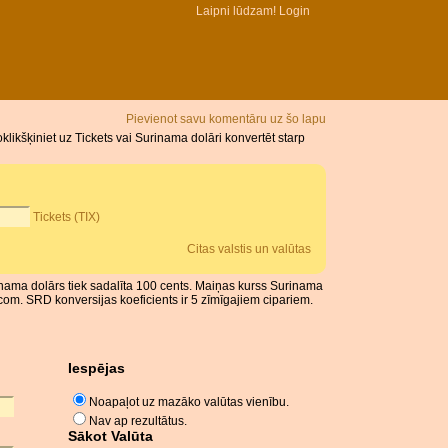
Laipni lūdzam!
Login
Pievienot savu komentāru uz šo lapu
ikšķiniet uz Tickets vai Surinama dolāri konvertēt starp
Tickets (TIX)
Citas valstis un valūtas
urinama dolārs tiek sadalīta 100 cents. Maiņas kurss Surinama
om. SRD konversijas koeficients ir 5 zīmīgajiem cipariem.
Iespējas
Noapaļot uz mazāko valūtas vienību.
Nav ap rezultātus.
Sākot Valūta