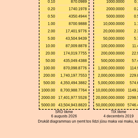
0.10
870.0989
1000.0000
0.
0.20
1740.1978
2000.0000
0.
0.50
4350.4944
5000.0000
0.
1.00
8700.9888
10,000.0000
1.
2.00
17,401.9776
20,000.0000
2.
5.00
43,504.9439
50,000.0000
5.
10.00
87,009.8878
100,000.0000
11.
20.00
174,019.7755
200,000.0000
22.
50.00
435,049.4388
500,000.0000
57.
100.00
870,098.8776
1,000,000.0000
114.
200.00
1,740,197.7553
2,000,000.0000
229.
500.00
4,350,494.3882
5,000,000.0000
574.
1000.00
8,700,988.7764
10,000,000.0000
1149.
2000.00
17,401,977.5528
20,000,000.0000
2298.
5000.00
43,504,943.8820
50,000,000.0000
5746.
SRD likme
TIX likme
6 augusts 2026
4 decembris 2019
Drukāt diagrammas un ņemt tos līdzi jūsu maka vai maku, ka