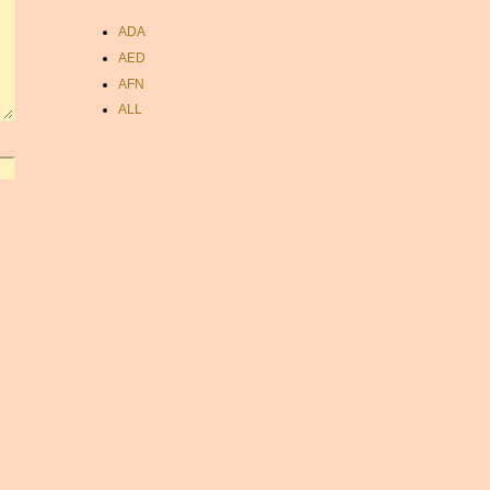
ADA
AED
AFN
ALL
AMD
ANC
ANG
AOA
ARDR
ARG
ARS
AUD
AUR
AWG
AZN
BAM
BBD
BCH