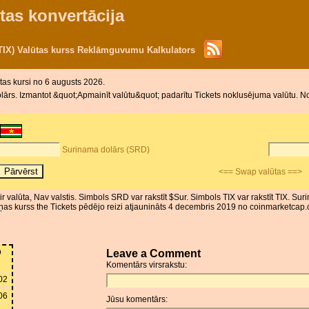
tas konvertācija
(TIX) Valūtas kurss Reklāmguvumu Kalkulators
ūtas kursi no 6 augusts 2026.
rs. Izmantot &quot;Apmainīt valūtu&quot; padarītu Tickets noklusējuma valūtu. Nokl
Surinama dolārs (SRD)
<== Swap valūtas ==>
r valūta, Nav valstis. Simbols SRD var rakstīt $Sur. Simbols TIX var rakstīt TIX. S
as kurss the Tickets pēdējo reizi atjaunināts 4 decembris 2019 no coinmarketcap.c
D
Leave a Comment
Komentārs virsrakstu:
02
06
Jūsu komentārs: