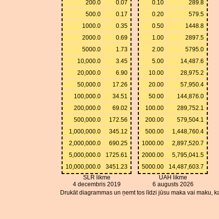
200.0
0.07
0.10
289.8
500.0
0.17
0.20
579.5
1000.0
0.35
0.50
1448.8
2000.0
0.69
1.00
2897.5
5000.0
1.73
2.00
5795.0
10,000.0
3.45
5.00
14,487.6
20,000.0
6.90
10.00
28,975.2
50,000.0
17.26
20.00
57,950.4
100,000.0
34.51
50.00
144,876.0
200,000.0
69.02
100.00
289,752.1
500,000.0
172.56
200.00
579,504.1
1,000,000.0
345.12
500.00
1,448,760.4
2,000,000.0
690.25
1000.00
2,897,520.7
5,000,000.0
1725.61
2000.00
5,795,041.5
10,000,000.0
3451.23
5000.00
14,487,603.7
SLR likme
UAH likme
4 decembris 2019
6 augusts 2026
Drukāt diagrammas un ņemt tos līdzi jūsu maka vai maku, ka