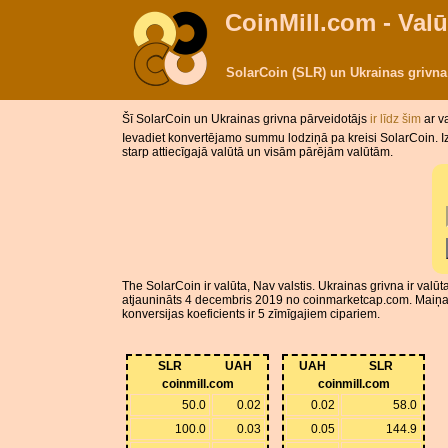
CoinMill.com - Valū
SolarCoin (SLR) un Ukrainas grivn
Šī SolarCoin un Ukrainas grivna pārveidotājs
ir līdz šim
ar v
Ievadiet konvertējamo summu lodziņā pa kreisi SolarCoin. I
starp attiecīgajā valūtā un visām pārējām valūtām.
The SolarCoin ir valūta, Nav valstis. Ukrainas grivna ir val
atjaunināts 4 decembris 2019 no coinmarketcap.com. Maiņas 
konversijas koeficients ir 5 zīmīgajiem cipariem.
SLR
UAH
UAH
SLR
coinmill.com
coinmill.com
50.0
0.02
0.02
58.0
100.0
0.03
0.05
144.9