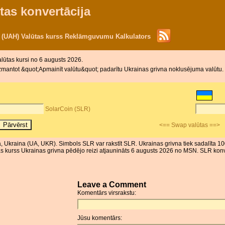
tas konvertācija
a (UAH) Valūtas kurss Reklāmguvumu Kalkulators
alūtas kursi no 6 augusts 2026.
zmantot &quot;Apmainīt valūtu&quot; padarītu Ukrainas grivna noklusējuma valūtu. 
SolarCoin (SLR)
<== Swap valūtas ==>
ūta, Ukraina (UA, UKR). Simbols SLR var rakstīt SLR. Ukrainas grivna tiek sadalīta 
kurss Ukrainas grivna pēdējo reizi atjaunināts 6 augusts 2026 no MSN. SLR konve
Leave a Comment
Komentārs virsrakstu:
Jūsu komentārs: