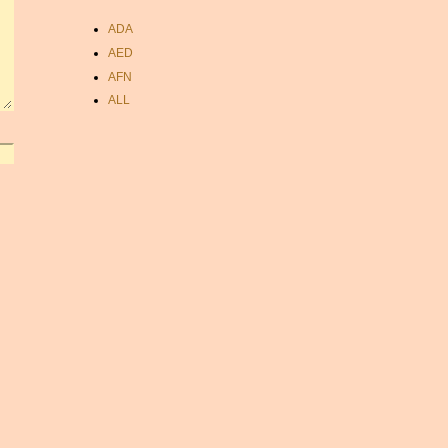
ADA
AED
AFN
ALL
AMD
ANC
ANG
AOA
ARDR
ARG
ARS
AUD
AUR
AWG
AZN
BAM
BBD
BCH