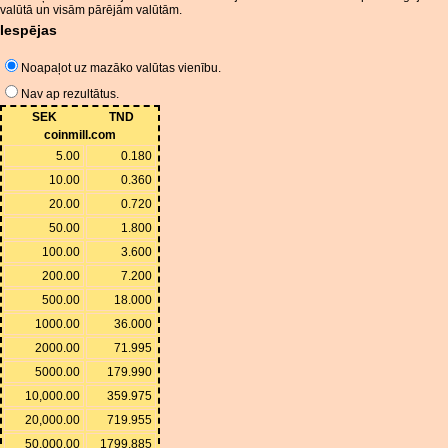
valūtā un visām pārējām valūtām.
Iespējas
Noapaļot uz mazāko valūtas vienību.
Nav ap rezultātus.
SEK
TND
coinmill.com
5.00
0.180
10.00
0.360
20.00
0.720
50.00
1.800
100.00
3.600
200.00
7.200
500.00
18.000
1000.00
36.000
2000.00
71.995
5000.00
179.990
10,000.00
359.975
20,000.00
719.955
50,000.00
1799.885