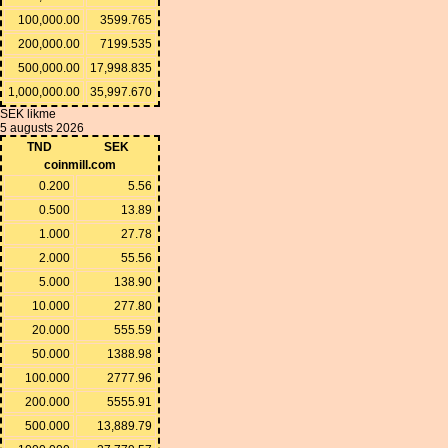
100,000.00
3599.765
200,000.00
7199.535
500,000.00
17,998.835
1,000,000.00
35,997.670
SEK likme
5 augusts 2026
TND
SEK
coinmill.com
0.200
5.56
0.500
13.89
1.000
27.78
2.000
55.56
5.000
138.90
10.000
277.80
20.000
555.59
50.000
1388.98
100.000
2777.96
200.000
5555.91
500.000
13,889.79