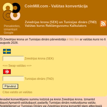
CoinMill.com - Valūtas konvertācija
Zviedrijas krona (SEK) un Tunisijas dinārs (TND)
Valūtas kurss Reklāmguvumu Kalkulators
Piesakieties,
izmantojot
Google
Šī Zviedrijas krona un Tunisijas dinārs pārveidotājs
ir līdz šim
ar valūtas kursi no 6
augusts 2026.
Zviedrijas krona (SEK)
<== Swap valūtas ==>
Tunisijas dinārs (TND)
Citas valstis un valūtas
Ievadiet konvertējamo summu lodziņā pa kreisi Zviedrijas krona. Izmantot
&quot;Apmainīt valūtu&quot; padarītu Tunisijas dinārs noklusējuma valūtu.
Noklikšķiniet uz Tunisijas Dinārs vai Zviedrijas krona konvertēt starp attiecīgajā