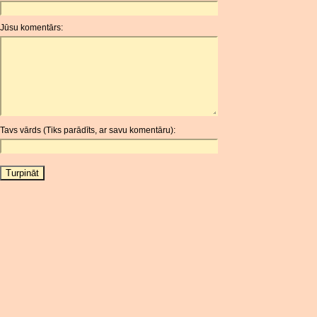
ANC
ANG
Jūsu komentārs:
AOA
ARDR
ARG
ARS
AUD
AUR
Tavs vārds (Tiks parādīts, ar savu komentāru):
AWG
AZN
BAM
BBD
BCH
BCN
BDT
BET
BGN
BHD
BIF