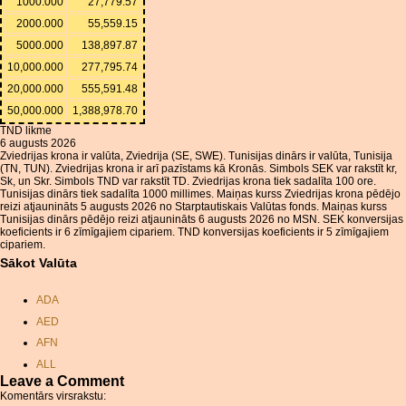
1000.000
27,779.57
2000.000
55,559.15
5000.000
138,897.87
10,000.000
277,795.74
20,000.000
555,591.48
50,000.000
1,388,978.70
TND likme
6 augusts 2026
Zviedrijas krona ir valūta, Zviedrija (SE, SWE). Tunisijas dinārs ir valūta, Tunisija
(TN, TUN). Zviedrijas krona ir arī pazīstams kā Kronās. Simbols SEK var rakstīt kr,
Sk, un Skr. Simbols TND var rakstīt TD. Zviedrijas krona tiek sadalīta 100 ore.
Tunisijas dinārs tiek sadalīta 1000 millimes. Maiņas kurss Zviedrijas krona pēdējo
reizi atjaunināts 5 augusts 2026 no Starptautiskais Valūtas fonds. Maiņas kurss
Tunisijas dinārs pēdējo reizi atjaunināts 6 augusts 2026 no MSN. SEK konversijas
koeficients ir 6 zīmīgajiem cipariem. TND konversijas koeficients ir 5 zīmīgajiem
cipariem.
Sākot Valūta
ADA
AED
AFN
ALL
Leave a Comment
AMD
Komentārs virsrakstu: