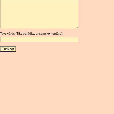
ARDR
ARG
ARS
AUD
AUR
Tavs vārds (Tiks parādīts, ar savu komentāru):
AWG
AZN
BAM
BBD
BCH
BCN
BDT
BET
BGN
BHD
BIF
BLC
BMD
BNB