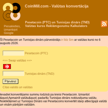
CoinMill.com - Valūtas konvertācija
Pesetacoin (PTC) un Tunisijas dinārs (TND)
Valūtas kurss Reklāmguvumu Kalkulators
Piesakieties,
izmantojot
Google
Šī Pesetacoin un Tunisijas dinārs pārveidotājs
ir līdz šim
ar valūtas kursi no 6
augusts 2026.
Pesetacoin (PTC)
<== Swap valūtas ==>
Tunisijas dinārs (TND)
Citas valstis un valūtas
Ievadiet konvertējamo summu lodziņā pa kreisi Pesetacoin. Izmantot
&quot;Apmainīt valūtu&quot; padarītu Tunisijas dinārs noklusējuma valūtu.
Noklikšķiniet uz Tunisijas Dinārs vai Pesetacoins konvertēt starp attiecīgajā valūtā
un visām pārējām valūtām.