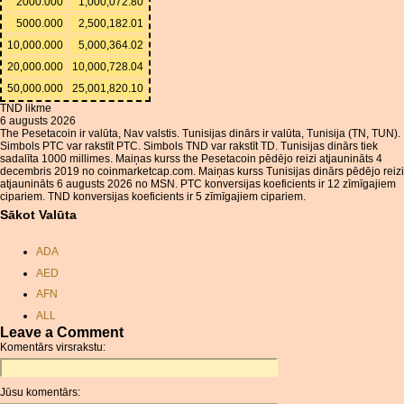
2000.000
1,000,072.80
5000.000
2,500,182.01
10,000.000
5,000,364.02
20,000.000
10,000,728.04
50,000.000
25,001,820.10
TND likme
6 augusts 2026
The Pesetacoin ir valūta, Nav valstis. Tunisijas dinārs ir valūta, Tunisija (TN, TUN).
Simbols PTC var rakstīt PTC. Simbols TND var rakstīt TD. Tunisijas dinārs tiek
sadalīta 1000 millimes. Maiņas kurss the Pesetacoin pēdējo reizi atjaunināts 4
decembris 2019 no coinmarketcap.com. Maiņas kurss Tunisijas dinārs pēdējo reizi
atjaunināts 6 augusts 2026 no MSN. PTC konversijas koeficients ir 12 zīmīgajiem
cipariem. TND konversijas koeficients ir 5 zīmīgajiem cipariem.
Sākot Valūta
ADA
AED
AFN
ALL
Leave a Comment
AMD
Komentārs virsrakstu:
ANC
ANG
Jūsu komentārs:
AOA