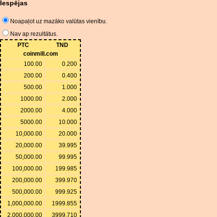
Iespējas
Noapaļot uz mazāko valūtas vienību.
Nav ap rezultātus.
PTC
TND
coinmill.com
100.00
0.200
200.00
0.400
500.00
1.000
1000.00
2.000
2000.00
4.000
5000.00
10.000
10,000.00
20.000
20,000.00
39.995
50,000.00
99.995
100,000.00
199.985
200,000.00
399.970
500,000.00
999.925
1,000,000.00
1999.855
2,000,000.00
3999.710