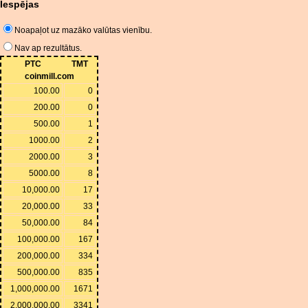
Iespējas
Noapaļot uz mazāko valūtas vienību.
Nav ap rezultātus.
PTC
TMT
coinmill.com
100.00
0
200.00
0
500.00
1
1000.00
2
2000.00
3
5000.00
8
10,000.00
17
20,000.00
33
50,000.00
84
100,000.00
167
200,000.00
334
500,000.00
835
1,000,000.00
1671
2,000,000.00
3341