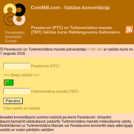
CoinMill.com - Valūtas konvertācija
Pesetacoin (PTC) un Turkmenistāna manats
(TMT) Valūtas kurss Reklāmguvumu Kalkulators
Piesakieties,
izmantojot
Google
Šī Pesetacoin un Turkmenistāna manats pārveidotājs
ir līdz šim
ar valūtas kursi no
7 augusts 2026.
Pesetacoin (PTC)
<== Swap valūtas ==>
Turkmenistāna manats (TMT)
Citas valstis un valūtas
Ievadiet konvertējamo summu lodziņā pa kreisi Pesetacoin. Izmantot
&quot;Apmainīt valūtu&quot; padarītu Turkmenistāna manats noklusējuma valūtu.
Noklikšķiniet uz Turkmenistāna Manats vai Pesetacoins konvertēt starp attiecīgajā
valūtā un visām pārējām valūtām.