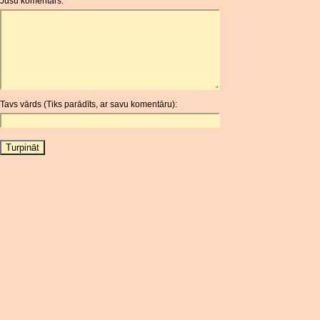
Jūsu komentārs:
AOA
ARDR
ARG
ARS
AUD
AUR
Tavs vārds (Tiks parādīts, ar savu komentāru):
AWG
AZN
BAM
BBD
BCH
BCN
BDT
BET
BGN
BHD
BIF
BLC
BMD