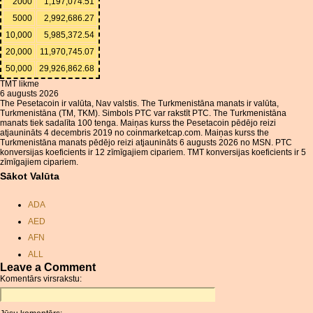
2000
1,197,074.51
5000
2,992,686.27
10,000
5,985,372.54
20,000
11,970,745.07
50,000
29,926,862.68
TMT likme
6 augusts 2026
The Pesetacoin ir valūta, Nav valstis. The Turkmenistāna manats ir valūta,
Turkmenistāna (TM, TKM). Simbols PTC var rakstīt PTC. The Turkmenistāna
manats tiek sadalīta 100 tenga. Maiņas kurss the Pesetacoin pēdējo reizi
atjaunināts 4 decembris 2019 no coinmarketcap.com. Maiņas kurss the
Turkmenistāna manats pēdējo reizi atjaunināts 6 augusts 2026 no MSN. PTC
konversijas koeficients ir 12 zīmīgajiem cipariem. TMT konversijas koeficients ir 5
zīmīgajiem cipariem.
Sākot Valūta
ADA
AED
AFN
ALL
Leave a Comment
AMD
Komentārs virsrakstu:
ANC
ANG