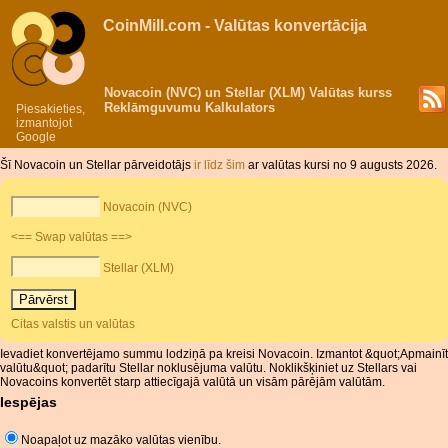
CoinMill.com - Valūtas konvertācija
Novacoin (NVC) un Stellar (XLM) Valūtas kurss
Reklāmguvumu Kalkulators
Piesakieties,
izmantojot
Google
Šī Novacoin un Stellar pārveidotājs
ir līdz šim
ar valūtas kursi no 9 augusts 2026.
Novacoin (NVC)
<== Swap valūtas ==>
Stellar (XLM)
Citas valstis un valūtas
Ievadiet konvertējamo summu lodziņā pa kreisi Novacoin. Izmantot &quot;Apmainīt
valūtu&quot; padarītu Stellar noklusējuma valūtu. Noklikšķiniet uz Stellars vai
Novacoins konvertēt starp attiecīgajā valūtā un visām pārējām valūtām.
Iespējas
Noapaļot uz mazāko valūtas vienību.