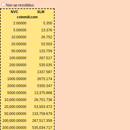
Nav ap rezultātus.
NVC
XLM
coinmill.com
2.00000
5.350
5.00000
13.376
10.00000
26.752
20.00000
53.503
50.00000
133.759
100.00000
267.517
200.00000
535.035
500.00000
1337.587
1000.00000
2675.174
2000.00000
5350.347
5000.00000
13,375.868
10,000.00000
26,751.736
20,000.00000
53,503.472
50,000.00000
133,758.679
100,000.00000
267,517.359
200,000.00000
535,034.717