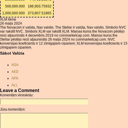
500,000.000
186,903.75932
1,000,000.000
373,807.51865
XLM likme
26 maijs 2024
The Novacoin ir valūta, Nav valstis. The Stellar ir valūta, Nav valstis. Simbols NVC
var rakstīt NVC. Simbols XLM var rakstīt XLM. Maiņas kurss the Novacoin pēdējo
reizi atjaunināts 4 decembris 2019 no coinmarketcap.com. Maiņas kurss the
Stellar pēdējo reizi atjaunināts 26 maijs 2024 no coinmarketcap.com. NVC
konversijas koeficients ir 12 zīmīgajiem cipariem. XLM konversijas koeficients ir 15
zīmīgajiem cipariem.
Sākot Valūta
ADA
AED
AFN
ALL
Leave a Comment
AMD
Komentārs virsrakstu:
ANC
ANG
Jūsu komentārs:
AOA
ARDR
ARG