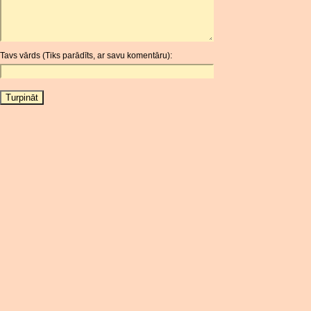
ARS
AUD
AUR
Tavs vārds (Tiks parādīts, ar savu komentāru):
AWG
AZN
BAM
BBD
BCH
BCN
BDT
BET
BGN
BHD
BIF
BLC
BMD
BNB
BND
BOB