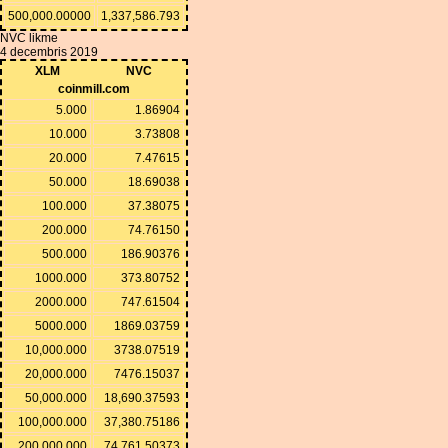
500,000.00000
1,337,586.793
NVC likme
4 decembris 2019
XLM
NVC
coinmill.com
5.000
1.86904
10.000
3.73808
20.000
7.47615
50.000
18.69038
100.000
37.38075
200.000
74.76150
500.000
186.90376
1000.000
373.80752
2000.000
747.61504
5000.000
1869.03759
10,000.000
3738.07519
20,000.000
7476.15037
50,000.000
18,690.37593
100,000.000
37,380.75186
200,000.000
74,761.50373