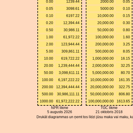
0.00
1239.44
2000.00
0.05
0.05
3098.61
5000.00
0.10
0.10
6197.22
10,000.00
0.15
0.20
12,394.44
20,000.00
0.30
0.50
30,986.11
50,000.00
0.80
1.00
61,972.22
100,000.00
1.60
2.00
123,944.44
200,000.00
3.25
5.00
309,861.11
500,000.00
8.05
10.00
619,722.22
1,000,000.00
16.15
20.00
1,239,444.44
2,000,000.00
32.25
50.00
3,098,611.11
5,000,000.00
80.70
100.00
6,197,222.22
10,000,000.00
161.35
200.00
12,394,444.44
20,000,000.00
322.75
500.00
30,986,111.11
50,000,000.00
806.80
1000.00
61,972,222.22
100,000,000.00
1613.65
NPR likme
TGC likme
5 augusts 2026
21 oktobris 2018
Drukāt diagrammas un ņemt tos līdzi jūsu maka vai maku, ka