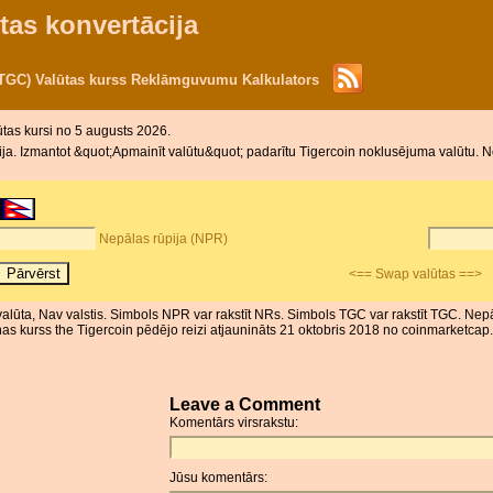
tas konvertācija
 (TGC) Valūtas kurss Reklāmguvumu Kalkulators
ūtas kursi no 5 augusts 2026.
a. Izmantot &quot;Apmainīt valūtu&quot; padarītu Tigercoin noklusējuma valūtu. Nok
Nepālas rūpija (NPR)
<== Swap valūtas ==>
 valūta, Nav valstis. Simbols NPR var rakstīt NRs. Simbols TGC var rakstīt TGC. Nep
as kurss the Tigercoin pēdējo reizi atjaunināts 21 oktobris 2018 no coinmarketcap.
Leave a Comment
Komentārs virsrakstu:
Jūsu komentārs: