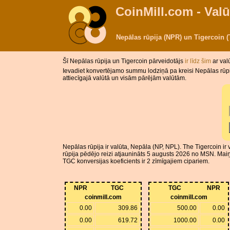
CoinMill.com - Valū
Nepālas rūpija (NPR) un Tigercoin
Šī Nepālas rūpija un Tigercoin pārveidotājs
ir līdz šim
ar val
Ievadiet konvertējamo summu lodziņā pa kreisi Nepālas rūpij
attiecīgajā valūtā un visām pārējām valūtām.
Nepālas rūpija ir valūta, Nepāla (NP, NPL). The Tigercoin ir
rūpija pēdējo reizi atjaunināts 5 augusts 2026 no MSN. Maiņ
TGC konversijas koeficients ir 2 zīmīgajiem cipariem.
NPR
TGC
TGC
NPR
coinmill.com
coinmill.com
0.00
309.86
500.00
0.00
0.00
619.72
1000.00
0.00