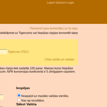
Laipni lūdzam!
Login
Pievienot savu komentāru uz šo lapu
likšķiniet uz Tigercoins vai Nepālas rūpijas konvertēt starp
Tigercoin (TGC)
Citas valstis un valūtas
ālas rūpija tiek sadalīta 100 paise. Maiņas kurss Nepālas
com. NPR konversijas koeficients ir 5 zīmīgajiem cipariem.
Iespējas
Noapaļot uz mazāko valūtas vienību.
Nav ap rezultātus.
Sākot Valūta