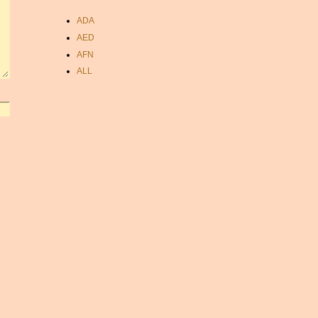
ADA
AED
AFN
ALL
AMD
ANC
ANG
AOA
ARDR
ARG
ARS
AUD
AUR
AWG
AZN
BAM
BBD
BCH