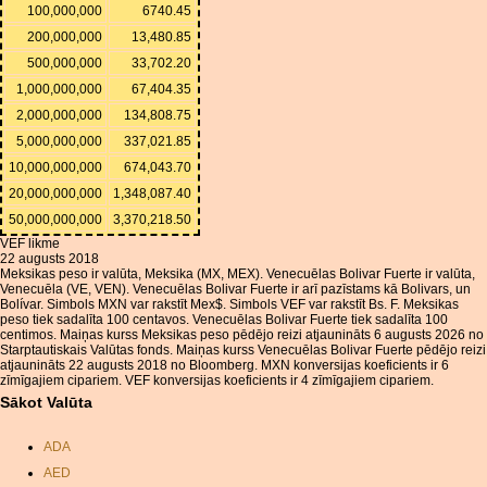
100,000,000
6740.45
200,000,000
13,480.85
500,000,000
33,702.20
1,000,000,000
67,404.35
2,000,000,000
134,808.75
5,000,000,000
337,021.85
10,000,000,000
674,043.70
20,000,000,000
1,348,087.40
50,000,000,000
3,370,218.50
VEF likme
22 augusts 2018
Meksikas peso ir valūta, Meksika (MX, MEX). Venecuēlas Bolivar Fuerte ir valūta,
Venecuēla (VE, VEN). Venecuēlas Bolivar Fuerte ir arī pazīstams kā Bolivars, un
Bolívar. Simbols MXN var rakstīt Mex$. Simbols VEF var rakstīt Bs. F. Meksikas
peso tiek sadalīta 100 centavos. Venecuēlas Bolivar Fuerte tiek sadalīta 100
centimos. Maiņas kurss Meksikas peso pēdējo reizi atjaunināts 6 augusts 2026 no
Starptautiskais Valūtas fonds. Maiņas kurss Venecuēlas Bolivar Fuerte pēdējo reizi
atjaunināts 22 augusts 2018 no Bloomberg. MXN konversijas koeficients ir 6
zīmīgajiem cipariem. VEF konversijas koeficients ir 4 zīmīgajiem cipariem.
Sākot Valūta
ADA
AED