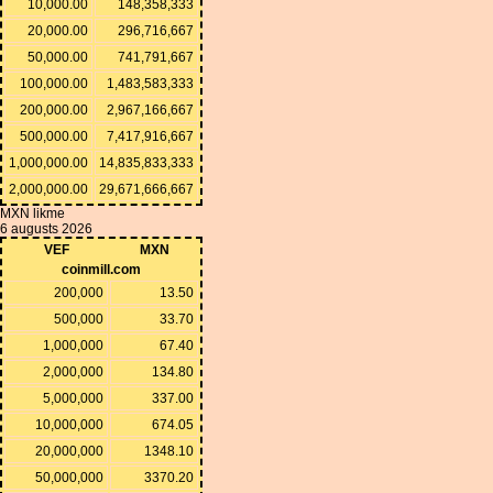
10,000.00
148,358,333
20,000.00
296,716,667
50,000.00
741,791,667
100,000.00
1,483,583,333
200,000.00
2,967,166,667
500,000.00
7,417,916,667
1,000,000.00
14,835,833,333
2,000,000.00
29,671,666,667
MXN likme
6 augusts 2026
VEF
MXN
coinmill.com
200,000
13.50
500,000
33.70
1,000,000
67.40
2,000,000
134.80
5,000,000
337.00
10,000,000
674.05
20,000,000
1348.10
50,000,000
3370.20