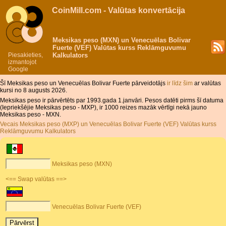
CoinMill.com - Valūtas konvertācija
Meksikas peso (MXN) un Venecuēlas Bolivar
Fuerte (VEF) Valūtas kurss Reklāmguvumu
Piesakieties,
Kalkulators
izmantojot
Google
Šī Meksikas peso un Venecuēlas Bolivar Fuerte pārveidotājs
ir līdz šim
ar valūtas
kursi no 8 augusts 2026.
Meksikas peso ir pārvērtēts par 1993.gada 1.janvāri. Pesos datēti pirms šī datuma
(Iepriekšējie Meksikas peso - MXP), ir 1000 reizes mazāk vērtīgi nekā jauno
Meksikas peso - MXN.
Vecais Meksikas peso (MXP) un Venecuēlas Bolivar Fuerte (VEF) Valūtas kurss
Reklāmguvumu Kalkulators
Meksikas peso (MXN)
<== Swap valūtas ==>
Venecuēlas Bolivar Fuerte (VEF)