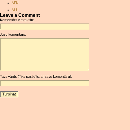
AFN
ALL
Leave a Comment
AMD
Komentārs virsrakstu:
ANC
ANG
Jūsu komentārs:
AOA
ARDR
ARG
ARS
AUD
AUR
Tavs vārds (Tiks parādīts, ar savu komentāru):
AWG
AZN
BAM
BBD
BCH
BCN
BDT
BET