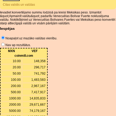
Citas valstis un valūtas
Ievadiet konvertējamo summu lodziņā pa kreisi Meksikas peso. Izmantot
&quot;Apmainīt valūtu&quot; padarītu Venecuēlas Bolivar Fuerte noklusējuma
valūtu. Noklikšķiniet uz Venecuēlas Bolivares Fuertes vai Meksikas peso konvertēt
starp attiecīgajā valūtā un visām pārējām valūtām.
Iespējas
Noapaļot uz mazāko valūtas vienību.
Nav ap rezultātus.
MXN
VEF
coinmill.com
10.00
148,358
20.00
296,717
50.00
741,792
100.00
1,483,583
200.00
2,967,167
500.00
7,417,917
1000.00
14,835,833
2000.00
29,671,667
5000.00
74,179,167