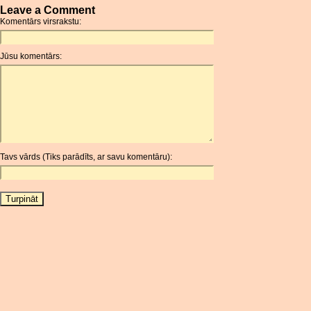
Leave a Comment
AMD
Komentārs virsrakstu:
ANC
ANG
Jūsu komentārs:
AOA
ARDR
ARG
ARS
AUD
AUR
Tavs vārds (Tiks parādīts, ar savu komentāru):
AWG
AZN
BAM
BBD
BCH
BCN
BDT
BET
BGN
BHD