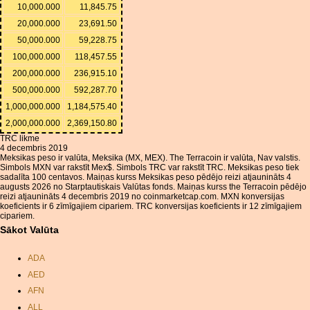
10,000.000
11,845.75
20,000.000
23,691.50
50,000.000
59,228.75
100,000.000
118,457.55
200,000.000
236,915.10
500,000.000
592,287.70
1,000,000.000
1,184,575.40
2,000,000.000
2,369,150.80
TRC likme
4 decembris 2019
Meksikas peso ir valūta, Meksika (MX, MEX). The Terracoin ir valūta, Nav valstis.
Simbols MXN var rakstīt Mex$. Simbols TRC var rakstīt TRC. Meksikas peso tiek
sadalīta 100 centavos. Maiņas kurss Meksikas peso pēdējo reizi atjaunināts 4
augusts 2026 no Starptautiskais Valūtas fonds. Maiņas kurss the Terracoin pēdējo
reizi atjaunināts 4 decembris 2019 no coinmarketcap.com. MXN konversijas
koeficients ir 6 zīmīgajiem cipariem. TRC konversijas koeficients ir 12 zīmīgajiem
cipariem.
Sākot Valūta
ADA
AED
AFN
ALL