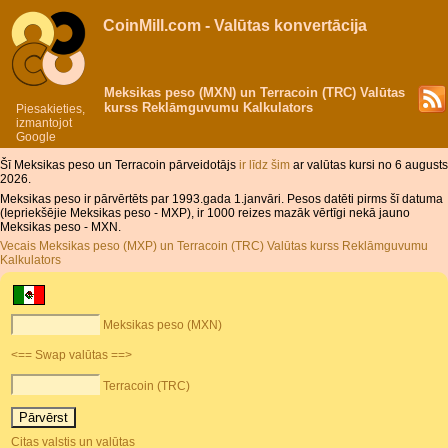
CoinMill.com - Valūtas konvertācija
Meksikas peso (MXN) un Terracoin (TRC) Valūtas
kurss Reklāmguvumu Kalkulators
Piesakieties,
izmantojot
Google
Šī Meksikas peso un Terracoin pārveidotājs
ir līdz šim
ar valūtas kursi no 6 augusts
2026.
Meksikas peso ir pārvērtēts par 1993.gada 1.janvāri. Pesos datēti pirms šī datuma
(Iepriekšējie Meksikas peso - MXP), ir 1000 reizes mazāk vērtīgi nekā jauno
Meksikas peso - MXN.
Vecais Meksikas peso (MXP) un Terracoin (TRC) Valūtas kurss Reklāmguvumu
Kalkulators
Meksikas peso (MXN)
<== Swap valūtas ==>
Terracoin (TRC)
Citas valstis un valūtas