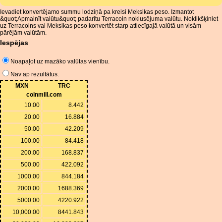
Ievadiet konvertējamo summu lodziņā pa kreisi Meksikas peso. Izmantot
&quot;Apmainīt valūtu&quot; padarītu Terracoin noklusējuma valūtu. Noklikšķiniet
uz Terracoins vai Meksikas peso konvertēt starp attiecīgajā valūtā un visām
pārējām valūtām.
Iespējas
Noapaļot uz mazāko valūtas vienību.
Nav ap rezultātus.
MXN
TRC
coinmill.com
10.00
8.442
20.00
16.884
50.00
42.209
100.00
84.418
200.00
168.837
500.00
422.092
1000.00
844.184
2000.00
1688.369
5000.00
4220.922
10,000.00
8441.843