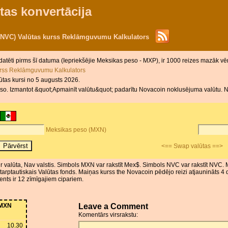
tas konvertācija
(NVC) Valūtas kurss Reklāmguvumu Kalkulators
datēti pirms šī datuma (Iepriekšējie Meksikas peso - MXP), ir 1000 reizes mazāk v
urss Reklāmguvumu Kalkulators
lūtas kursi no 5 augusts 2026.
o. Izmantot &quot;Apmainīt valūtu&quot; padarītu Novacoin noklusējuma valūtu. No
Meksikas peso (MXN)
<== Swap valūtas ==>
r valūta, Nav valstis. Simbols MXN var rakstīt Mex$. Simbols NVC var rakstīt NVC. 
tarptautiskais Valūtas fonds. Maiņas kurss the Novacoin pēdējo reizi atjaunināts
ents ir 12 zīmīgajiem cipariem.
MXN
Leave a Comment
Komentārs virsrakstu:
10.30