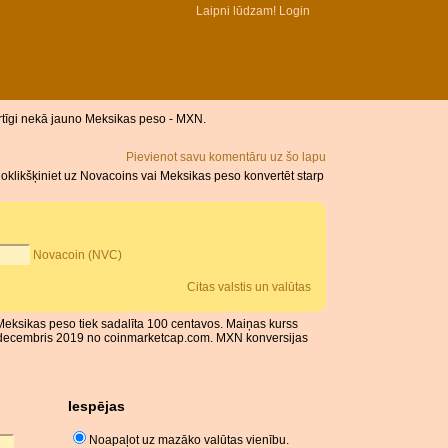
Laipni lūdzam!
Login
ērtīgi nekā jauno Meksikas peso - MXN.
Pievienot savu komentāru uz šo lapu
klikšķiniet uz Novacoins vai Meksikas peso konvertēt starp
Novacoin (NVC)
Citas valstis un valūtas
Meksikas peso tiek sadalīta 100 centavos. Maiņas kurss
 4 decembris 2019 no coinmarketcap.com. MXN konversijas
Iespējas
Noapaļot uz mazāko valūtas vienību.