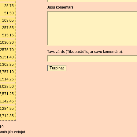
25.75
Jūsu komentārs:
51.50
103.05
257.55
515.15
1030.30
2575.70
Tavs vārds (Tiks parādīts, ar savu komentāru):
5151.40
0,302.85
5,757.10
1,514.25
3,028.50
7,571.25
5,142.45
0,284.95
5,712.35
19
mēr jūs ceļojat.