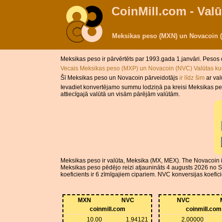
CoinMill.com - Valū
Meksikas peso (MXN) un Novacoin 
Meksikas peso ir pārvērtēts par 1993.gada 1.janvāri. Pesos 
Vecais Meksikas peso (MXP) un Novacoin (NVC) Valūtas k
Šī Meksikas peso un Novacoin pārveidotājs
ir līdz šim
ar va
Ievadiet konvertējamo summu lodziņā pa kreisi Meksikas pes
attiecīgajā valūtā un visām pārējām valūtām.
Meksikas peso ir valūta, Meksika (MX, MEX). The Novacoin i
Meksikas peso pēdējo reizi atjaunināts 4 augusts 2026 no S
koeficients ir 6 zīmīgajiem cipariem. NVC konversijas koefici
MXN
NVC
NVC
coinmill.com
coinmill.com
10.00
1.94121
2.00000