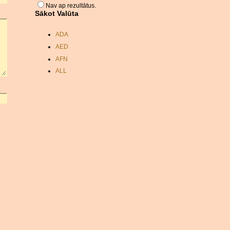
Nav ap rezultātus.
Sākot Valūta
ADA
AED
AFN
ALL
AMD
ANC
ANG
AOA
ARDR
ARG
ARS
AUD
AUR
AWG
AZN
BAM
BBD