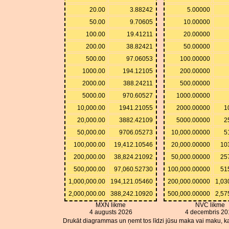
20.00
3.88242
5.00000
50.00
9.70605
10.00000
100.00
19.41211
20.00000
200.00
38.82421
50.00000
500.00
97.06053
100.00000
1000.00
194.12105
200.00000
2000.00
388.24211
500.00000
5000.00
970.60527
1000.00000
10,000.00
1941.21055
2000.00000
1
20,000.00
3882.42109
5000.00000
2
50,000.00
9706.05273
10,000.00000
5
100,000.00
19,412.10546
20,000.00000
10
200,000.00
38,824.21092
50,000.00000
25
500,000.00
97,060.52730
100,000.00000
51
1,000,000.00
194,121.05460
200,000.00000
1,03
2,000,000.00
388,242.10920
500,000.00000
2,57
MXN likme
NVC likme
4 augusts 2026
4 decembris 20
Drukāt diagrammas un ņemt tos līdzi jūsu maka vai maku, ka