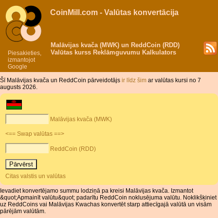
CoinMill.com - Valūtas konvertācija
Malāvijas kvača (MWK) un ReddCoin (RDD)
Valūtas kurss Reklāmguvumu Kalkulators
Piesakieties,
izmantojot
Google
Šī Malāvijas kvača un ReddCoin pārveidotājs
ir līdz šim
ar valūtas kursi no 7
augusts 2026.
Malāvijas kvača (MWK)
<== Swap valūtas ==>
ReddCoin (RDD)
Citas valstis un valūtas
Ievadiet konvertējamo summu lodziņā pa kreisi Malāvijas kvača. Izmantot
&quot;Apmainīt valūtu&quot; padarītu ReddCoin noklusējuma valūtu. Noklikšķiniet
uz ReddCoins vai Malāvijas Kwachas konvertēt starp attiecīgajā valūtā un visām
pārējām valūtām.