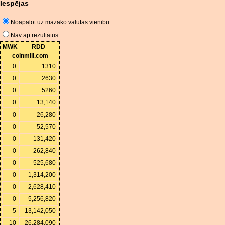
Iespējas
Noapaļot uz mazāko valūtas vienību.
Nav ap rezultātus.
MWK
RDD
coinmill.com
0
1310
0
2630
0
5260
0
13,140
0
26,280
0
52,570
0
131,420
0
262,840
0
525,680
0
1,314,200
0
2,628,410
0
5,256,820
5
13,142,050
10
26,284,090