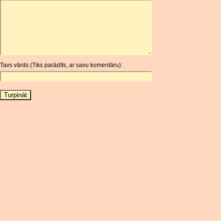
ARDR
ARG
ARS
AUD
AUR
Tavs vārds (Tiks parādīts, ar savu komentāru):
AWG
AZN
BAM
BBD
BCH
BCN
BDT
BET
BGN
BHD
BIF
BLC
BMD
BNB