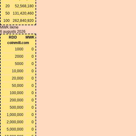
20
52,568,180
50
131,420,460
100
262,840,920
MWK likme
6 augusts 2026
RDD
MWK
coinmill.com
1000
0
2000
0
5000
0
10,000
0
20,000
0
50,000
0
100,000
0
200,000
0
500,000
0
1,000,000
0
2,000,000
0
5,000,000
0