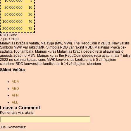
10,000,000
5
20,000,000
10
50,000,000
20
100,000,000
40
200,000,000
75
RDD likme
7 jūlijs 2022
Malāvijas kvača ir valūta, Malāvija (MW, MWI). The ReddCoin ir valūta, Nav valstis.
Simbols MWK var rakstīt MK. Simbols RDD var rakstīt RDD. Malāvijas kvača tiek
sadalīta 100 tambala. Maiņas kurss Malāvijas kvača pēdējo reizi atjaunināts 6
augusts 2026 no MSN. Maiņas kurss the ReddCoin pēdējo reizi atjaunināts 7 jūlijs
2022 no coinmarketcap.com. MWK konversijas koeficients ir 5 zīmīgajiem
cipariem. RDD konversijas koeficients ir 14 zīmīgajiem cipariem.
Sākot Valūta
ADA
AED
AFN
ALL
Leave a Comment
AMD
Komentārs virsrakstu:
ANC
ANG
Jūsu komentārs:
AOA