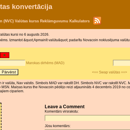
tas konvertācija
n (NVC) Valūtas kurss Reklāmguvumu Kalkulators
valūtas kursi no 6 augusts 2026.
hēms. Izmantot &quot;Apmainīt valūtu&quot; padarītu Novacoin noklusējuma valūtu.
Marokas dirhēms (MAD)
<== Swap valūtas ==>
ir valūta, Nav valstis. Simbols MAD var rakstīt DH. Simbols NVC var rakstīt NVC. 
o MSN. Maiņas kurss the Novacoin pēdējo reizi atjaunināts 4 decembris 2019 no co
gajiem cipariem.
Leave a Comment
Komentārs virsrakstu:
Jūsu komentārs: