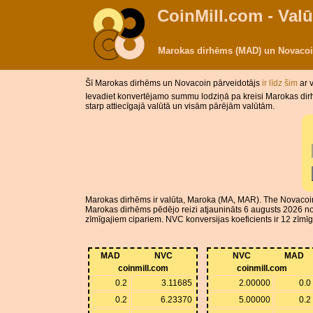
CoinMill.com - Valū
Marokas dirhēms (MAD) un Novacoi
Šī Marokas dirhēms un Novacoin pārveidotājs
ir līdz šim
ar 
Ievadiet konvertējamo summu lodziņā pa kreisi Marokas dir
starp attiecīgajā valūtā un visām pārējām valūtām.
Marokas dirhēms ir valūta, Maroka (MA, MAR). The Novacoin 
Marokas dirhēms pēdējo reizi atjaunināts 6 augusts 2026 n
zīmīgajiem cipariem. NVC konversijas koeficients ir 12 zīmī
MAD
NVC
NVC
MAD
coinmill.com
coinmill.com
0.2
3.11685
2.00000
0.0
0.2
6.23370
5.00000
0.2