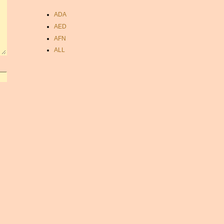
ADA
AED
AFN
ALL
AMD
ANC
ANG
AOA
ARDR
ARG
ARS
AUD
AUR
AWG
AZN
BAM
BBD
BCH