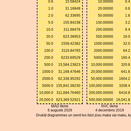
0.6
15.58424
10.00000
0.4
1.0
31.16848
20.00000
0.6
2.0
62.33695
50.00000
1.6
5.0
155.84238
100.00000
3.2
10.0
311.68476
200.00000
6.4
20.0
623.36953
500.00000
16.0
50.0
1558.42382
1000.00000
32.0
100.0
3116.84765
2000.00000
64.2
200.0
6233.69529
5000.00000
160.4
500.0
15,584.23823
10,000.00000
320.8
1000.0
31,168.47646
20,000.00000
641.6
2000.0
62,336.95292
50,000.00000
1604.2
5000.0
155,842.38230
100,000.00000
3208.4
10,000.0
311,684.76460
200,000.00000
6416.8
20,000.0
623,369.52921
500,000.00000
16,041.8
MAD likme
NVC likme
6 augusts 2026
4 decembris 2019
Drukāt diagrammas un ņemt tos līdzi jūsu maka vai maku, ka