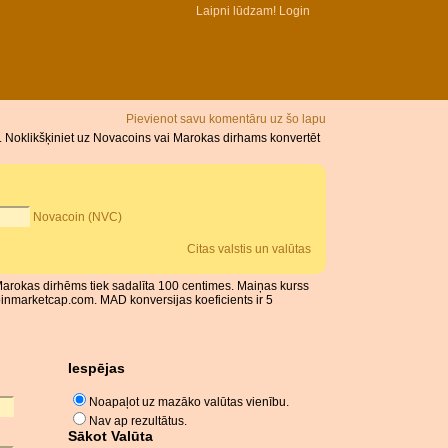
Laipni lūdzam!
Login
Pievienot savu komentāru uz šo lapu
 Noklikšķiniet uz Novacoins vai Marokas dirhams konvertēt
Novacoin (NVC)
Citas valstis un valūtas
Marokas dirhēms tiek sadalīta 100 centimes. Maiņas kurss
inmarketcap.com. MAD konversijas koeficients ir 5
Iespējas
Noapaļot uz mazāko valūtas vienību.
Nav ap rezultātus.
Sākot Valūta