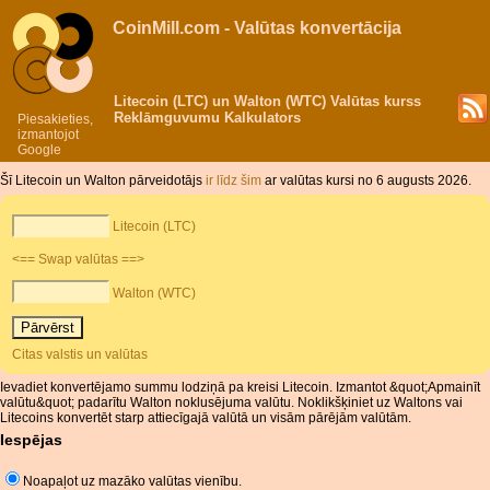
CoinMill.com - Valūtas konvertācija
Litecoin (LTC) un Walton (WTC) Valūtas kurss
Reklāmguvumu Kalkulators
Piesakieties,
izmantojot
Google
Šī Litecoin un Walton pārveidotājs
ir līdz šim
ar valūtas kursi no 6 augusts 2026.
Litecoin (LTC)
<== Swap valūtas ==>
Walton (WTC)
Citas valstis un valūtas
Ievadiet konvertējamo summu lodziņā pa kreisi Litecoin. Izmantot &quot;Apmainīt
valūtu&quot; padarītu Walton noklusējuma valūtu. Noklikšķiniet uz Waltons vai
Litecoins konvertēt starp attiecīgajā valūtā un visām pārējām valūtām.
Iespējas
Noapaļot uz mazāko valūtas vienību.