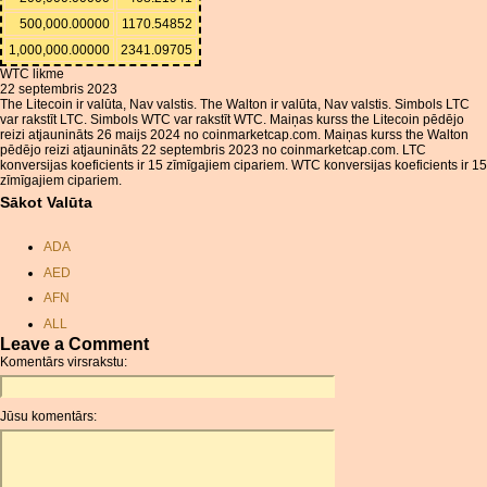
500,000.00000
1170.54852
1,000,000.00000
2341.09705
WTC likme
22 septembris 2023
The Litecoin ir valūta, Nav valstis. The Walton ir valūta, Nav valstis. Simbols LTC
var rakstīt LTC. Simbols WTC var rakstīt WTC. Maiņas kurss the Litecoin pēdējo
reizi atjaunināts 26 maijs 2024 no coinmarketcap.com. Maiņas kurss the Walton
pēdējo reizi atjaunināts 22 septembris 2023 no coinmarketcap.com. LTC
konversijas koeficients ir 15 zīmīgajiem cipariem. WTC konversijas koeficients ir 15
zīmīgajiem cipariem.
Sākot Valūta
ADA
AED
AFN
ALL
Leave a Comment
AMD
Komentārs virsrakstu:
ANC
ANG
Jūsu komentārs:
AOA
ARDR
ARG