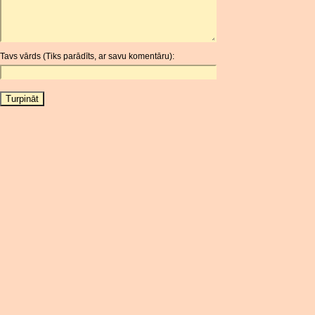
ARS
AUD
AUR
Tavs vārds (Tiks parādīts, ar savu komentāru):
AWG
AZN
BAM
BBD
BCH
BCN
BDT
BET
BGN
BHD
BIF
BLC
BMD
BNB
BND
BOB