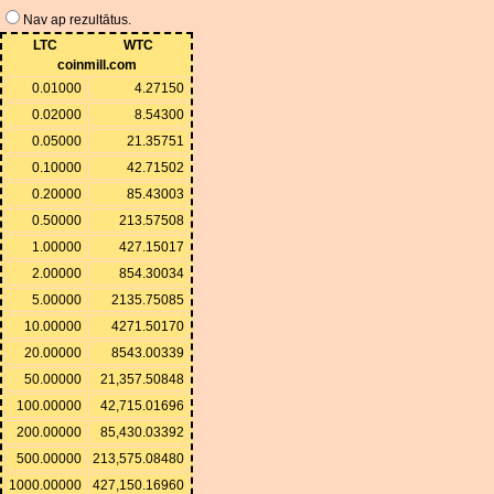
Nav ap rezultātus.
LTC
WTC
coinmill.com
0.01000
4.27150
0.02000
8.54300
0.05000
21.35751
0.10000
42.71502
0.20000
85.43003
0.50000
213.57508
1.00000
427.15017
2.00000
854.30034
5.00000
2135.75085
10.00000
4271.50170
20.00000
8543.00339
50.00000
21,357.50848
100.00000
42,715.01696
200.00000
85,430.03392
500.00000
213,575.08480
1000.00000
427,150.16960