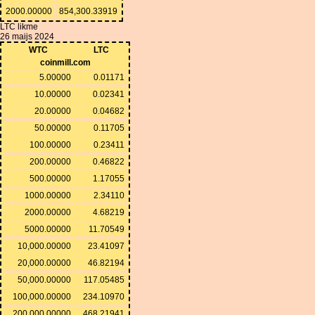
2000.00000
854,300.33919
LTC likme
26 maijs 2024
WTC
LTC
coinmill.com
5.00000
0.01171
10.00000
0.02341
20.00000
0.04682
50.00000
0.11705
100.00000
0.23411
200.00000
0.46822
500.00000
1.17055
1000.00000
2.34110
2000.00000
4.68219
5000.00000
11.70549
10,000.00000
23.41097
20,000.00000
46.82194
50,000.00000
117.05485
100,000.00000
234.10970
200,000.00000
468.21941