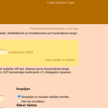
Laipni lūdzam!
Login
Pievienot savu komentāru uz šo lapu
alūtu. Noklikšķiniet uz Unobtaniums vai Kazahstānas tenge
Unobtanium (UNO)
Citas valstis un valūtas
ek sadalīta 100 tiyn. Maiņas kurss Kazahstānas tenge
 KZT konversijas koeficients ir 5 zīmīgajiem cipariem.
Iespējas
Noapaļot uz mazāko valūtas vienību.
Nav ap rezultātus.
Sākot Valūta