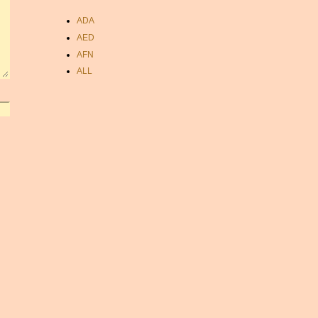
ADA
AED
AFN
ALL
AMD
ANC
ANG
AOA
ARDR
ARG
ARS
AUD
AUR
AWG
AZN
BAM
BBD
BCH