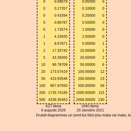
0
0.08679
0.05000
0
0
0.17357
0.10000
0
0
0.43394
0.20000
0
0
0.86787
0.50000
0
0
1.73574
1.00000
0
1
4.33935
2.00000
0
1
8.67871
5.00000
1
2
17.35742
10.00000
1
5
43.39355
20.00000
2
10
86.78709
50.00000
6
20
173.57419
100.00000
12
50
433.93546
200.00000
23
100
867.87093
500.00000
58
200
1735.74185
1000.00000
115
500
4339.35463
2000.00000
230
KZT likme
UNO likme
6 augusts 2026
20 Janvāris 2021
Drukāt diagrammas un ņemt tos līdzi jūsu maka vai maku, ka