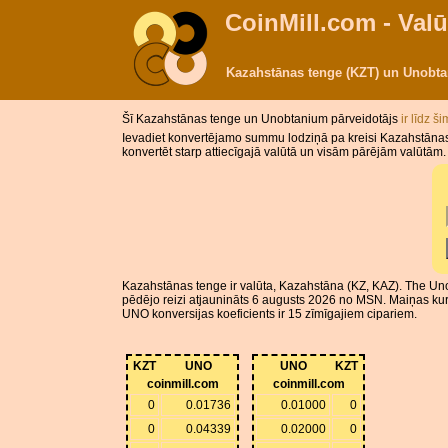
CoinMill.com - Valū
Kazahstānas tenge (KZT) un Unobt
Šī Kazahstānas tenge un Unobtanium pārveidotājs
ir līdz š
Ievadiet konvertējamo summu lodziņā pa kreisi Kazahstānas
konvertēt starp attiecīgajā valūtā un visām pārējām valūtām.
Kazahstānas tenge ir valūta, Kazahstāna (KZ, KAZ). The Uno
pēdējo reizi atjaunināts 6 augusts 2026 no MSN. Maiņas kur
UNO konversijas koeficients ir 15 zīmīgajiem cipariem.
KZT
UNO
UNO
KZT
coinmill.com
coinmill.com
0
0.01736
0.01000
0
0
0.04339
0.02000
0