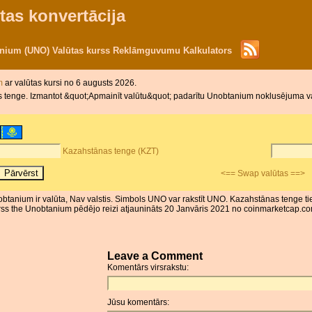
tas konvertācija
anium (UNO) Valūtas kurss Reklāmguvumu Kalkulators
im
ar valūtas kursi no 6 augusts 2026.
 tenge. Izmantot &quot;Apmainīt valūtu&quot; padarītu Unobtanium noklusējuma v
Kazahstānas tenge (KZT)
<== Swap valūtas ==>
btanium ir valūta, Nav valstis. Simbols UNO var rakstīt UNO. Kazahstānas tenge ti
ss the Unobtanium pēdējo reizi atjaunināts 20 Janvāris 2021 no coinmarketcap.com.
Leave a Comment
Komentārs virsrakstu:
Jūsu komentārs: