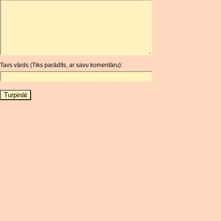
ARDR
ARG
ARS
AUD
AUR
Tavs vārds (Tiks parādīts, ar savu komentāru):
AWG
AZN
BAM
BBD
BCH
BCN
BDT
BET
BGN
BHD
BIF
BLC
BMD
BNB