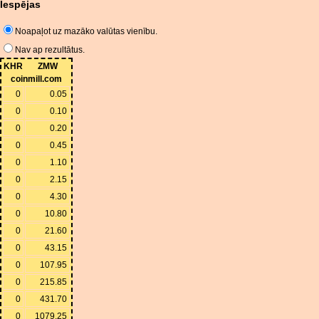
Iespējas
Noapaļot uz mazāko valūtas vienību.
Nav ap rezultātus.
KHR
ZMW
coinmill.com
0
0.05
0
0.10
0
0.20
0
0.45
0
1.10
0
2.15
0
4.30
0
10.80
0
21.60
0
43.15
0
107.95
0
215.85
0
431.70
0
1079.25