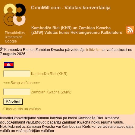
CoinMill.com - Valūtas konvertācija
Kambodža Riel (KHR) un Zambian Kwacha
(ZMW) Valūtas kurss Reklāmguvumu Kalkulators
Piesakieties,
izmantojot
Google
Šī Kambodža Riel un Zambian Kwacha pārveidotājs
ir līdz šim
ar valūtas kursi no
7 augusts 2026.
Kambodža Riel (KHR)
<== Swap valūtas ==>
Zambian Kwacha (ZMW)
Citas valstis un valūtas
Ievadiet konvertējamo summu lodziņā pa kreisi Kambodža Riel. Izmantot
&quot;Apmainīt valūtu&quot; padarītu Zambian Kwacha noklusējuma valūtu.
Noklikšķiniet uz Zambian Kwacha vai Kambodžas Riels konvertēt starp attiecīgajā
valūtā un visām pārējām valūtām.