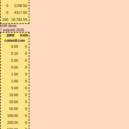
0
2158.50
0
4317.00
100
10,792.55
KHR likme
7 augusts 2026
ZMW
KHR
coinmill.com
0.05
0
0.10
0
0.20
0
0.50
0
1.00
0
2.00
0
5.00
0
10.00
0
20.00
0
50.00
0
100.00
0
200.00
0