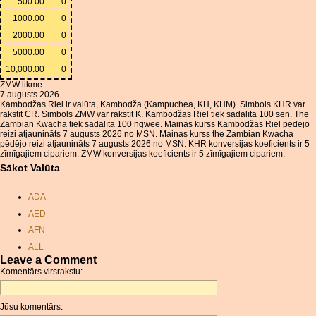
500.00
0
1000.00
0
2000.00
0
5000.00
0
10,000.00
0
ZMW likme
7 augusts 2026
Kambodžas Riel ir valūta, Kambodža (Kampuchea, KH, KHM). Simbols KHR var
rakstīt CR. Simbols ZMW var rakstīt K. Kambodžas Riel tiek sadalīta 100 sen. The
Zambian Kwacha tiek sadalīta 100 ngwee. Maiņas kurss Kambodžas Riel pēdējo
reizi atjaunināts 7 augusts 2026 no MSN. Maiņas kurss the Zambian Kwacha
pēdējo reizi atjaunināts 7 augusts 2026 no MSN. KHR konversijas koeficients ir 5
zīmīgajiem cipariem. ZMW konversijas koeficients ir 5 zīmīgajiem cipariem.
Sākot Valūta
ADA
AED
AFN
ALL
Leave a Comment
AMD
Komentārs virsrakstu:
ANC
ANG
Jūsu komentārs:
AOA