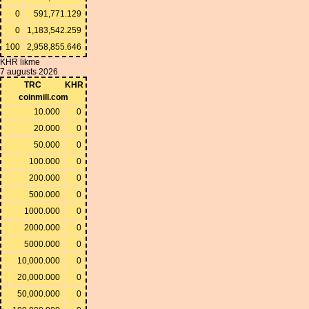
0
591,771.129
0
1,183,542.259
100
2,958,855.646
KHR likme
7 augusts 2026
TRC
KHR
coinmill.com
10.000
0
20.000
0
50.000
0
100.000
0
200.000
0
500.000
0
1000.000
0
2000.000
0
5000.000
0
10,000.000
0
20,000.000
0
50,000.000
0