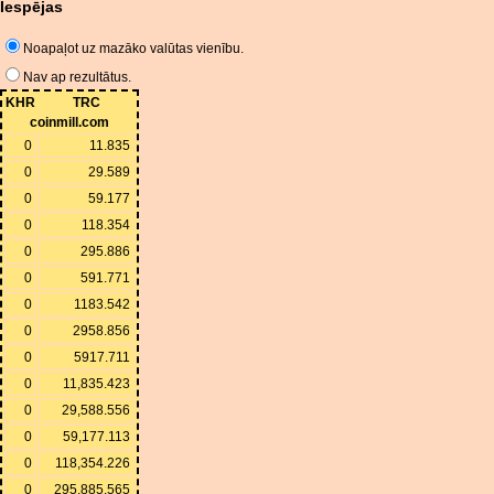
Iespējas
Noapaļot uz mazāko valūtas vienību.
Nav ap rezultātus.
KHR
TRC
coinmill.com
0
11.835
0
29.589
0
59.177
0
118.354
0
295.886
0
591.771
0
1183.542
0
2958.856
0
5917.711
0
11,835.423
0
29,588.556
0
59,177.113
0
118,354.226
0
295,885.565