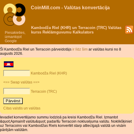
CoinMill.com - Valūtas konvertācija
Kambodža Riel (KHR) un Terracoin (TRC) Valūtas
kurss Reklāmguvumu Kalkulators
Piesakieties,
izmantojot
Google
Šī Kambodža Riel un Terracoin pārveidotājs
ir līdz šim
ar valūtas kursi no 8
augusts 2026.
Kambodža Riel (KHR)
<== Swap valūtas ==>
Terracoin (TRC)
Citas valstis un valūtas
Ievadiet konvertējamo summu lodziņā pa kreisi Kambodža Riel. Izmantot
&quot;Apmainīt valūtu&quot; padarītu Terracoin noklusējuma valūtu. Noklikšķiniet
uz Terracoins vai Kambodžas Riels konvertēt starp attiecīgajā valūtā un visām
pārējām valūtām.