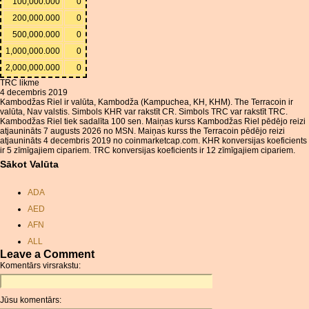
100,000.000
0
200,000.000
0
500,000.000
0
1,000,000.000
0
2,000,000.000
0
TRC likme
4 decembris 2019
Kambodžas Riel ir valūta, Kambodža (Kampuchea, KH, KHM). The Terracoin ir
valūta, Nav valstis. Simbols KHR var rakstīt CR. Simbols TRC var rakstīt TRC.
Kambodžas Riel tiek sadalīta 100 sen. Maiņas kurss Kambodžas Riel pēdējo reizi
atjaunināts 7 augusts 2026 no MSN. Maiņas kurss the Terracoin pēdējo reizi
atjaunināts 4 decembris 2019 no coinmarketcap.com. KHR konversijas koeficients
ir 5 zīmīgajiem cipariem. TRC konversijas koeficients ir 12 zīmīgajiem cipariem.
Sākot Valūta
ADA
AED
AFN
ALL
Leave a Comment
AMD
Komentārs virsrakstu:
ANC
ANG
Jūsu komentārs:
AOA