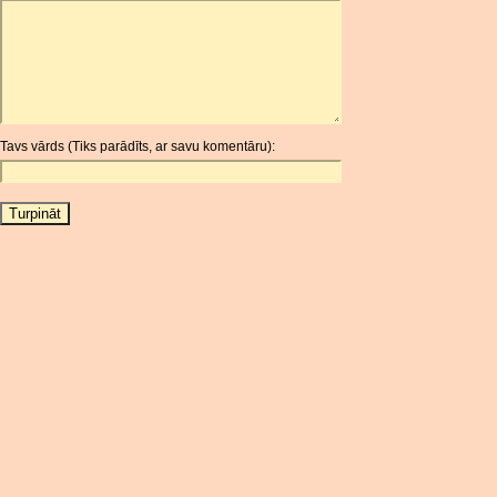
ARDR
ARG
ARS
AUD
AUR
Tavs vārds (Tiks parādīts, ar savu komentāru):
AWG
AZN
BAM
BBD
BCH
BCN
BDT
BET
BGN
BHD
BIF
BLC
BMD
BNB