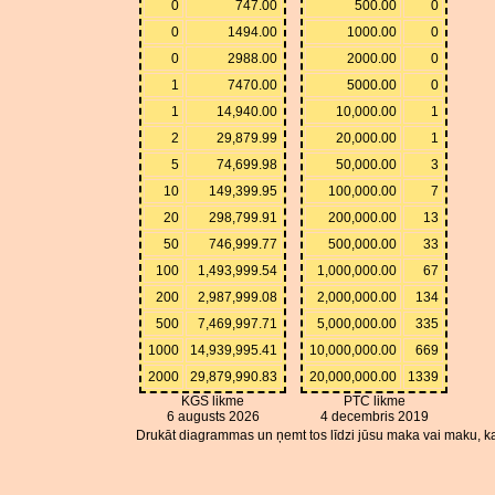
0
747.00
500.00
0
0
1494.00
1000.00
0
0
2988.00
2000.00
0
1
7470.00
5000.00
0
1
14,940.00
10,000.00
1
2
29,879.99
20,000.00
1
5
74,699.98
50,000.00
3
10
149,399.95
100,000.00
7
20
298,799.91
200,000.00
13
50
746,999.77
500,000.00
33
100
1,493,999.54
1,000,000.00
67
200
2,987,999.08
2,000,000.00
134
500
7,469,997.71
5,000,000.00
335
1000
14,939,995.41
10,000,000.00
669
2000
29,879,990.83
20,000,000.00
1339
KGS likme
PTC likme
6 augusts 2026
4 decembris 2019
Drukāt diagrammas un ņemt tos līdzi jūsu maka vai maku, ka