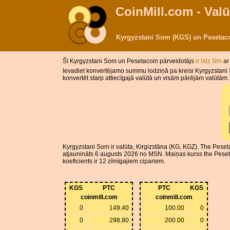
CoinMill.com - Valū
Kyrgyzstani Som (KGS) un Pesetaco
Šī Kyrgyzstani Som un Pesetacoin pārveidotājs
ir līdz šim
ar
Ievadiet konvertējamo summu lodziņā pa kreisi Kyrgyzstani 
konvertēt starp attiecīgajā valūtā un visām pārējām valūtām.
Kyrgyzstani Som ir valūta, Kirgizstāna (KG, KGZ). The Peseta
atjaunināts 6 augusts 2026 no MSN. Maiņas kurss the Peseta
koeficients ir 12 zīmīgajiem cipariem.
KGS
PTC
PTC
KGS
coinmill.com
coinmill.com
0
149.40
100.00
0
0
298.80
200.00
0