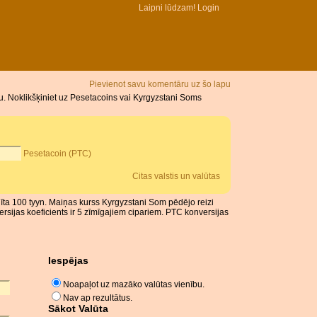
Laipni lūdzam!
Login
Pievienot savu komentāru uz šo lapu
. Noklikšķiniet uz Pesetacoins vai Kyrgyzstani Soms
Pesetacoin (PTC)
Citas valstis un valūtas
līta 100 tyyn. Maiņas kurss Kyrgyzstani Som pēdējo reizi
ijas koeficients ir 5 zīmīgajiem cipariem. PTC konversijas
Iespējas
Noapaļot uz mazāko valūtas vienību.
Nav ap rezultātus.
Sākot Valūta