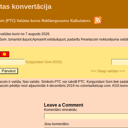
tas konvertācija
in (PTC) Valūtas kurss Reklāmguvumu Kalkulators
 valūtas kursi no 7 augusts 2026.
Som. Izmantot &quot;Apmainīt valūtu&quot; padarītu Pesetacoin noklusējuma valūtu
Kyrgyzstani Som (KGS)
<== Swap valūtas ==>
coin ir valūta, Nav valstis. Simbols PTC var rakstīt PTC. Kyrgyzstani Som tiek sada
coin pēdējo reizi atjaunināts 4 decembris 2019 no coinmarketcap.com. KGS konvers
Leave a Comment
Komentārs virsrakstu:
Jūsu komentārs: