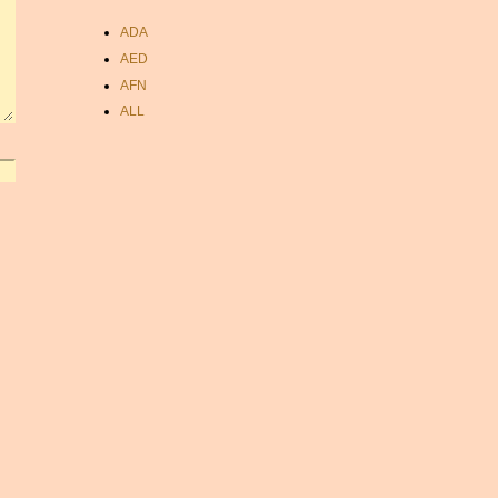
ADA
AED
AFN
ALL
AMD
ANC
ANG
AOA
ARDR
ARG
ARS
AUD
AUR
AWG
AZN
BAM
BBD
BCH