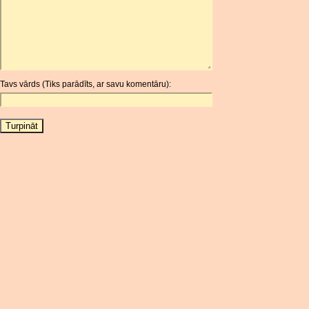
ARDR
ARG
ARS
AUD
AUR
Tavs vārds (Tiks parādīts, ar savu komentāru):
AWG
AZN
BAM
BBD
BCH
BCN
BDT
BET
BGN
BHD
BIF
BLC
BMD
BNB