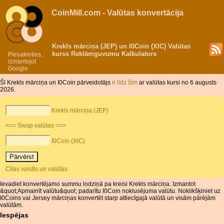
CoinMill.com - Valūtas konvertācija
Krekls mārciņa (JEP) un I0Coin (XIC) Valūtas
kurss Reklāmguvumu Kalkulators
Piesakieties,
izmantojot
Google
Šī Krekls mārciņa un I0Coin pārveidotājs
ir līdz šim
ar valūtas kursi no 6 augusts
2026.
Krekls mārciņa (JEP)
<== Swap valūtas ==>
I0Coin (XIC)
Citas valstis un valūtas
Ievadiet konvertējamo summu lodziņā pa kreisi Krekls mārciņa. Izmantot
&quot;Apmainīt valūtu&quot; padarītu I0Coin noklusējuma valūtu. Noklikšķiniet uz
I0Coins vai Jersey mārciņas konvertēt starp attiecīgajā valūtā un visām pārējām
valūtām.
Iespējas