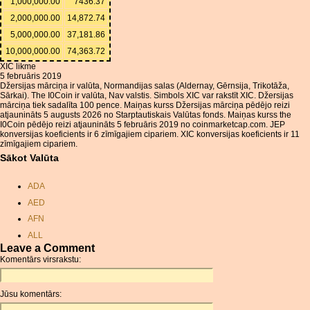
1,000,000.00
7436.37
2,000,000.00
14,872.74
5,000,000.00
37,181.86
10,000,000.00
74,363.72
XIC likme
5 februāris 2019
Džersijas mārciņa ir valūta, Normandijas salas (Aldernay, Gērnsija, Trikotāža,
Sārkai). The I0Coin ir valūta, Nav valstis. Simbols XIC var rakstīt XIC. Džersijas
mārciņa tiek sadalīta 100 pence. Maiņas kurss Džersijas mārciņa pēdējo reizi
atjaunināts 5 augusts 2026 no Starptautiskais Valūtas fonds. Maiņas kurss the
I0Coin pēdējo reizi atjaunināts 5 februāris 2019 no coinmarketcap.com. JEP
konversijas koeficients ir 6 zīmīgajiem cipariem. XIC konversijas koeficients ir 11
zīmīgajiem cipariem.
Sākot Valūta
ADA
AED
AFN
ALL
Leave a Comment
AMD
Komentārs virsrakstu:
ANC
ANG
Jūsu komentārs:
AOA