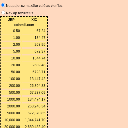
Noapaļot uz mazāko valūtas vienību.
Nav ap rezultātus.
JEP
XIC
coinmill.com
0.50
67.24
1.00
134.47
2.00
268.95
5.00
672.37
10.00
1344.74
20.00
2689.48
50.00
6723.71
100.00
13,447.42
200.00
26,894.83
500.00
67,237.09
1000.00
134,474.17
2000.00
268,948.34
5000.00
672,370.85
10,000.00
1,344,741.70
20,000.00
2,689,483.40