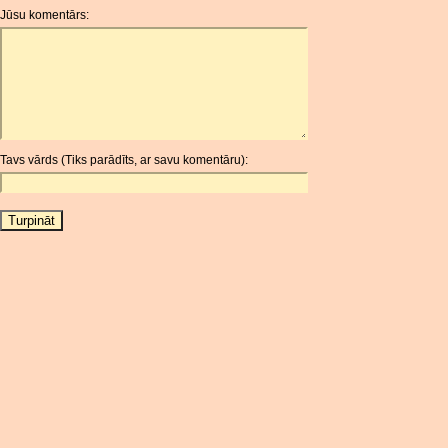
ANG
Jūsu komentārs:
AOA
ARDR
ARG
ARS
AUD
AUR
Tavs vārds (Tiks parādīts, ar savu komentāru):
AWG
AZN
BAM
BBD
BCH
BCN
BDT
BET
BGN
BHD
BIF
BLC