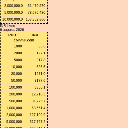
2,000,000.0
31,470,570
5,000,000.0
78,676,430
10,000,000.0
157,352,860
INR likme
6 augusts 2026
RDD
INR
coinmill.com
1000
63.6
2000
127.1
5000
317.8
10,000
635.5
20,000
1271.0
50,000
3177.6
100,000
6355.1
200,000
12,710.3
500,000
31,775.7
1,000,000
63,551.4
2,000,000
127,102.9
5,000,000
317,757.2