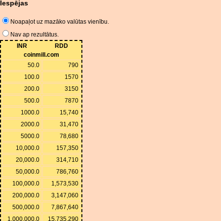
Iespējas
Noapaļot uz mazāko valūtas vienību.
Nav ap rezultātus.
INR
RDD
coinmill.com
50.0
790
100.0
1570
200.0
3150
500.0
7870
1000.0
15,740
2000.0
31,470
5000.0
78,680
10,000.0
157,350
20,000.0
314,710
50,000.0
786,760
100,000.0
1,573,530
200,000.0
3,147,060
500,000.0
7,867,640
1,000,000.0
15,735,290