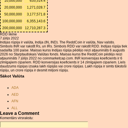
10,000,000
635,514.4
20,000,000
1,271,028.7
50,000,000
3,177,571.8
100,000,000
6,355,143.6
200,000,000
12,710,287.3
RDD likme
7 jūlijs 2022
Indijas rūpija ir valūta, Indija (IN, IND). The ReddCoin ir valūta, Nav valstis.
Simbols INR var rakstīt Rs, un IRs. Simbols RDD var rakstīt RDD. Indijas rūpija tiek
sadalīta 100 paise. Maiņas kurss Indijas rūpija pēdējo reizi atjaunināts 6 augusts
2026 no Starptautiskais Valūtas fonds. Maiņas kurss the ReddCoin pēdējo reizi
atjaunināts 7 jūlijs 2022 no coinmarketcap.com. INR konversijas koeficients ir 6
zīmīgajiem cipariem. RDD konversijas koeficients ir 14 zīmīgajiem cipariem. Liels
daudzums rūpijas izsaka lakh rūpijās vai crore rūpijas. Lakh rūpija ir simts tūkstoši
rūpiju, un crore rūpija ir desmit miljoni rūpiju.
Sākot Valūta
ADA
AED
AFN
ALL
Leave a Comment
AMD
Komentārs virsrakstu:
ANC