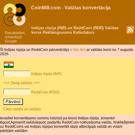
CoinMill.com - Valūtas konvertācija
Indijas rūpija (INR) un ReddCoin (RDD) Valūtas
kurss Reklāmguvumu Kalkulators
Piesakieties,
izmantojot
Google
Šī Indijas rūpija un ReddCoin pārveidotājs
ir līdz šim
ar valūtas kursi no 7 augusts
2026.
Indijas rūpija (INR)
<== Swap valūtas ==>
ReddCoin (RDD)
Citas valstis un valūtas
Ievadiet konvertējamo summu lodziņā pa kreisi Indijas rūpija. Izmantot
&quot;Apmainīt valūtu&quot; padarītu ReddCoin noklusējuma valūtu. Noklikšķiniet
uz ReddCoins vai Indijas rūpijas konvertēt starp attiecīgajā valūtā un visām
pārējām valūtām.