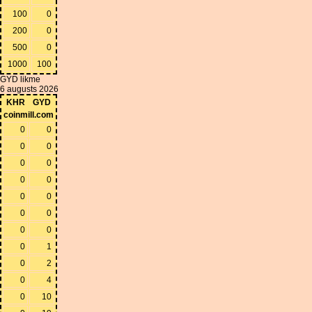
100
0
200
0
500
0
1000
100
GYD likme
6 augusts 2026
KHR
GYD
coinmill.com
0
0
0
0
0
0
0
0
0
0
0
0
0
0
0
1
0
2
0
4
0
10