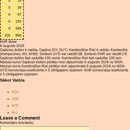
0
19
0
39
0
97
0
193
0
386
100
966
KHR likme
6 augusts 2026
Gajānas dolārs ir valūta, Gajāna (GY, GUY). Kambodžas Riel ir valūta, Kambodža
(Kampuchea, KH, KHM). Simbols GYD var rakstīt G$. Simbols KHR var rakstīt CR.
Gajānas dolārs tiek sadalīta 100 cents. Kambodžas Riel tiek sadalīta 100 sen.
Maiņas kurss Gajānas dolārs pēdējo reizi atjaunināts 6 augusts 2026 no MSN.
Maiņas kurss Kambodžas Riel pēdējo reizi atjaunināts 6 augusts 2026 no MSN.
GYD konversijas koeficients ir 5 zīmīgajiem cipariem. KHR konversijas koeficients
ir 5 zīmīgajiem cipariem.
Sākot Valūta
ADA
AED
AFN
ALL
Leave a Comment
AMD
Komentārs virsrakstu:
ANC