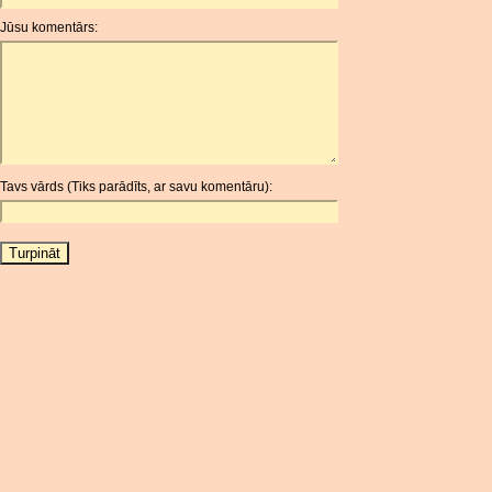
ANG
Jūsu komentārs:
AOA
ARDR
ARG
ARS
AUD
AUR
Tavs vārds (Tiks parādīts, ar savu komentāru):
AWG
AZN
BAM
BBD
BCH
BCN
BDT
BET
BGN
BHD
BIF
BLC