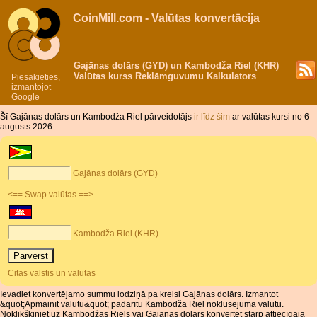
CoinMill.com - Valūtas konvertācija
Gajānas dolārs (GYD) un Kambodža Riel (KHR)
Valūtas kurss Reklāmguvumu Kalkulators
Piesakieties,
izmantojot
Google
Šī Gajānas dolārs un Kambodža Riel pārveidotājs
ir līdz šim
ar valūtas kursi no 6
augusts 2026.
Gajānas dolārs (GYD)
<== Swap valūtas ==>
Kambodža Riel (KHR)
Citas valstis un valūtas
Ievadiet konvertējamo summu lodziņā pa kreisi Gajānas dolārs. Izmantot
&quot;Apmainīt valūtu&quot; padarītu Kambodža Riel noklusējuma valūtu.
Noklikšķiniet uz Kambodžas Riels vai Gajānas dolārs konvertēt starp attiecīgajā