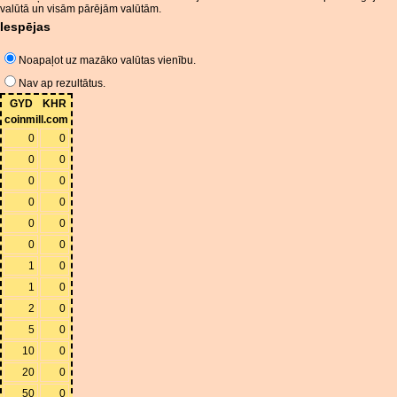
valūtā un visām pārējām valūtām.
Iespējas
Noapaļot uz mazāko valūtas vienību.
Nav ap rezultātus.
GYD
KHR
coinmill.com
0
0
0
0
0
0
0
0
0
0
0
0
1
0
1
0
2
0
5
0
10
0
20
0
50
0