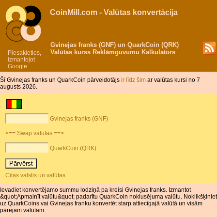
CoinMill.com - Valūtas konvertācija
Gvinejas franks (GNF) un QuarkCoin (QRK)
Valūtas kurss Reklāmguvumu Kalkulators
Piesakieties,
izmantojot
Google
Šī Gvinejas franks un QuarkCoin pārveidotājs
ir līdz šim
ar valūtas kursi no 7
augusts 2026.
Gvinejas franks (GNF)
<== Swap valūtas ==>
QuarkCoin (QRK)
Citas valstis un valūtas
Ievadiet konvertējamo summu lodziņā pa kreisi Gvinejas franks. Izmantot
&quot;Apmainīt valūtu&quot; padarītu QuarkCoin noklusējuma valūtu. Noklikšķiniet
uz QuarkCoins vai Gvinejas franku konvertēt starp attiecīgajā valūtā un visām
pārējām valūtām.