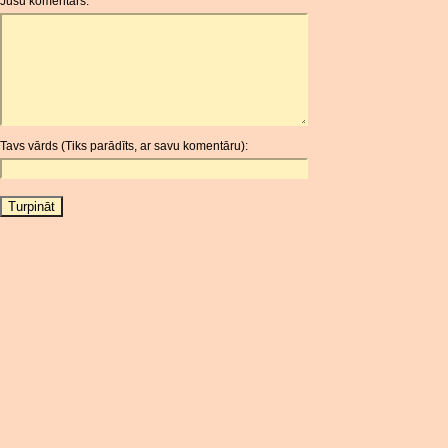
Jūsu komentārs:
AOA
ARDR
ARG
ARS
AUD
AUR
Tavs vārds (Tiks parādīts, ar savu komentāru):
AWG
AZN
BAM
BBD
BCH
BCN
BDT
BET
BGN
BHD
BIF
BLC
BMD