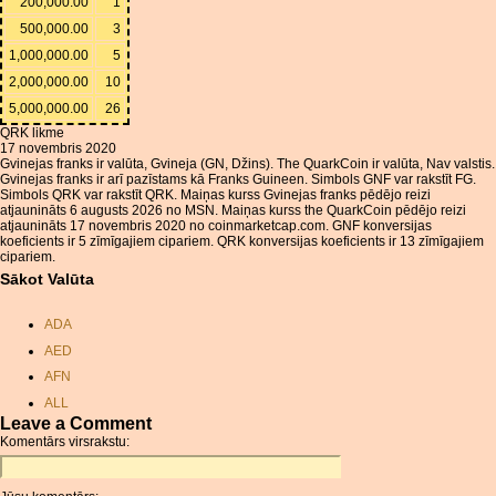
200,000.00
1
500,000.00
3
1,000,000.00
5
2,000,000.00
10
5,000,000.00
26
QRK likme
17 novembris 2020
Gvinejas franks ir valūta, Gvineja (GN, Džins). The QuarkCoin ir valūta, Nav valstis.
Gvinejas franks ir arī pazīstams kā Franks Guineen. Simbols GNF var rakstīt FG.
Simbols QRK var rakstīt QRK. Maiņas kurss Gvinejas franks pēdējo reizi
atjaunināts 6 augusts 2026 no MSN. Maiņas kurss the QuarkCoin pēdējo reizi
atjaunināts 17 novembris 2020 no coinmarketcap.com. GNF konversijas
koeficients ir 5 zīmīgajiem cipariem. QRK konversijas koeficients ir 13 zīmīgajiem
cipariem.
Sākot Valūta
ADA
AED
AFN
ALL
Leave a Comment
AMD
Komentārs virsrakstu:
ANC
ANG