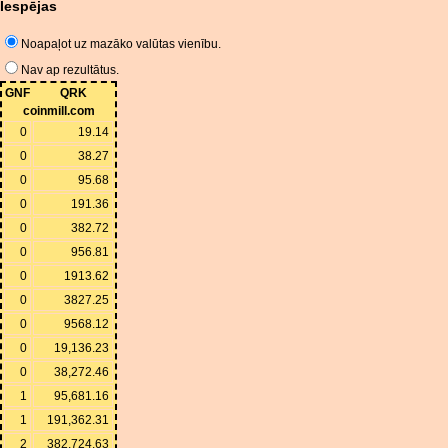
Iespējas
Noapaļot uz mazāko valūtas vienību.
Nav ap rezultātus.
GNF
QRK
coinmill.com
0
19.14
0
38.27
0
95.68
0
191.36
0
382.72
0
956.81
0
1913.62
0
3827.25
0
9568.12
0
19,136.23
0
38,272.46
1
95,681.16
1
191,362.31
2
382,724.63