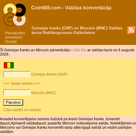
CoinMill.com - Valūtas konvertācija
Gvinejas franks (GNF) un Mincoin (MNC) Valūtas
kurss Reklāmguvumu Kalkulators
Piesakieties,
izmantojot
Google
Šī Gvinejas franks un Mincoin pārveidotājs
ir līdz šim
ar valūtas kursi no 6 augusts
2026.
Gvinejas franks (GNF)
<== Swap valūtas ==>
Mincoin (MNC)
Citas valstis un valūtas
Ievadiet konvertējamo summu lodziņā pa kreisi Gvinejas franks. Izmantot
&quot;Apmainīt valūtu&quot; padarītu Mincoin noklusējuma valūtu. Noklikšķiniet uz
Mincoins vai Gvinejas franku konvertēt starp attiecīgajā valūtā un visām pārējām
valūtām.