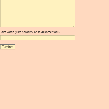
ARDR
ARG
ARS
AUD
AUR
Tavs vārds (Tiks parādīts, ar savu komentāru):
AWG
AZN
BAM
BBD
BCH
BCN
BDT
BET
BGN
BHD
BIF
BLC
BMD
BNB