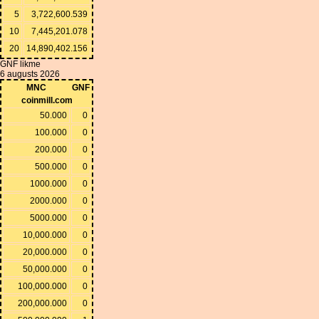
5
3,722,600.539
10
7,445,201.078
20
14,890,402.156
GNF likme
6 augusts 2026
MNC
GNF
coinmill.com
50.000
0
100.000
0
200.000
0
500.000
0
1000.000
0
2000.000
0
5000.000
0
10,000.000
0
20,000.000
0
50,000.000
0
100,000.000
0
200,000.000
0