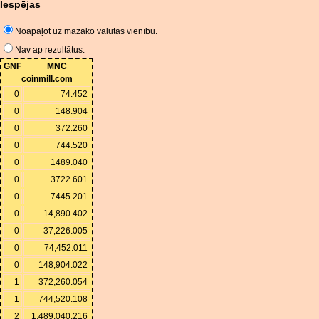
Iespējas
Noapaļot uz mazāko valūtas vienību.
Nav ap rezultātus.
GNF
MNC
coinmill.com
0
74.452
0
148.904
0
372.260
0
744.520
0
1489.040
0
3722.601
0
7445.201
0
14,890.402
0
37,226.005
0
74,452.011
0
148,904.022
1
372,260.054
1
744,520.108
2
1,489,040.216