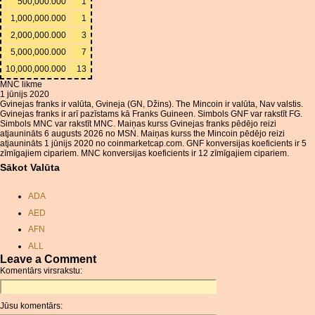
500,000.000
1
1,000,000.000
1
2,000,000.000
3
5,000,000.000
7
10,000,000.000
13
MNC likme
1 jūnijs 2020
Gvinejas franks ir valūta, Gvineja (GN, Džins). The Mincoin ir valūta, Nav valstis.
Gvinejas franks ir arī pazīstams kā Franks Guineen. Simbols GNF var rakstīt FG.
Simbols MNC var rakstīt MNC. Maiņas kurss Gvinejas franks pēdējo reizi
atjaunināts 6 augusts 2026 no MSN. Maiņas kurss the Mincoin pēdējo reizi
atjaunināts 1 jūnijs 2020 no coinmarketcap.com. GNF konversijas koeficients ir 5
zīmīgajiem cipariem. MNC konversijas koeficients ir 12 zīmīgajiem cipariem.
Sākot Valūta
ADA
AED
AFN
ALL
Leave a Comment
AMD
Komentārs virsrakstu:
ANC
ANG
Jūsu komentārs:
AOA