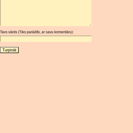
ARG
ARS
AUD
AUR
Tavs vārds (Tiks parādīts, ar savu komentāru):
AWG
AZN
BAM
BBD
BCH
BCN
BDT
BET
BGN
BHD
BIF
BLC
BMD
BNB
BND