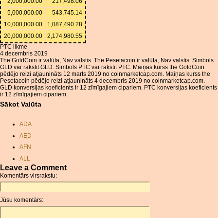
2,000,000.00
217,498.06
5,000,000.00
543,745.14
10,000,000.00
1,087,490.28
20,000,000.00
2,174,980.55
PTC likme
4 decembris 2019
The GoldCoin ir valūta, Nav valstis. The Pesetacoin ir valūta, Nav valstis. Simbols
GLD var rakstīt GLD. Simbols PTC var rakstīt PTC. Maiņas kurss the GoldCoin
pēdējo reizi atjaunināts 12 marts 2019 no coinmarketcap.com. Maiņas kurss the
Pesetacoin pēdējo reizi atjaunināts 4 decembris 2019 no coinmarketcap.com.
GLD konversijas koeficients ir 12 zīmīgajiem cipariem. PTC konversijas koeficients
ir 12 zīmīgajiem cipariem.
Sākot Valūta
ADA
AED
AFN
ALL
Leave a Comment
AMD
Komentārs virsrakstu:
ANC
ANG
Jūsu komentārs:
AOA
ARDR