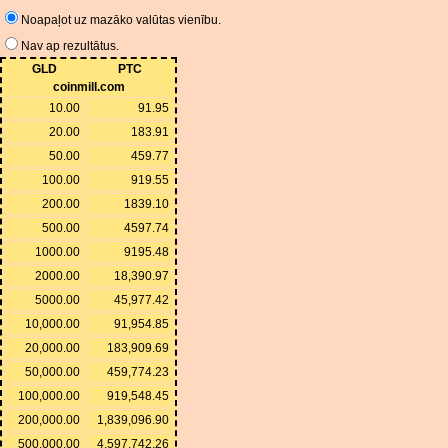
Noapaļot uz mazāko valūtas vienību.
Nav ap rezultātus.
GLD
PTC
coinmill.com
10.00
91.95
20.00
183.91
50.00
459.77
100.00
919.55
200.00
1839.10
500.00
4597.74
1000.00
9195.48
2000.00
18,390.97
5000.00
45,977.42
10,000.00
91,954.85
20,000.00
183,909.69
50,000.00
459,774.23
100,000.00
919,548.45
200,000.00
1,839,096.90
500,000.00
4,597,742.26