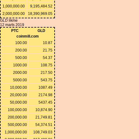
1,000,000.00
9,195,484.52
2,000,000.00
18,390,969.05
GLD likme
12 marts 2019
PTC
GLD
coinmill.com
100.00
10.87
200.00
21.75
500.00
54.37
1000.00
108.75
2000.00
217.50
5000.00
543.75
10,000.00
1087.49
20,000.00
2174.98
50,000.00
5437.45
100,000.00
10,874.90
200,000.00
21,749.81
500,000.00
54,374.51
1,000,000.00
108,749.03