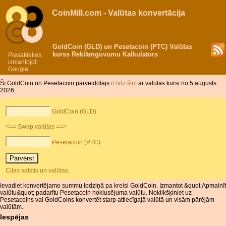
CoinMill.com - Valūtas konvertācija
GoldCoin (GLD) un Pesetacoin (PTC) Valūtas
kurss Reklāmguvumu Kalkulators
Piesakieties,
izmantojot
Google
Šī GoldCoin un Pesetacoin pārveidotājs
ir līdz šim
ar valūtas kursi no 5 augusts
2026.
GoldCoin (GLD)
<== Swap valūtas ==>
Pesetacoin (PTC)
Citas valstis un valūtas
Ievadiet konvertējamo summu lodziņā pa kreisi GoldCoin. Izmantot &quot;Apmainīt
valūtu&quot; padarītu Pesetacoin noklusējuma valūtu. Noklikšķiniet uz
Pesetacoins vai GoldCoins konvertēt starp attiecīgajā valūtā un visām pārējām
valūtām.
Iespējas