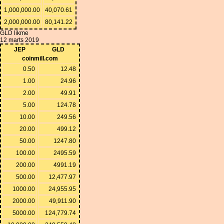
1,000,000.00
40,070.61
2,000,000.00
80,141.22
GLD likme
12 marts 2019
JEP
GLD
coinmill.com
0.50
12.48
1.00
24.96
2.00
49.91
5.00
124.78
10.00
249.56
20.00
499.12
50.00
1247.80
100.00
2495.59
200.00
4991.19
500.00
12,477.97
1000.00
24,955.95
2000.00
49,911.90
5000.00
124,779.74