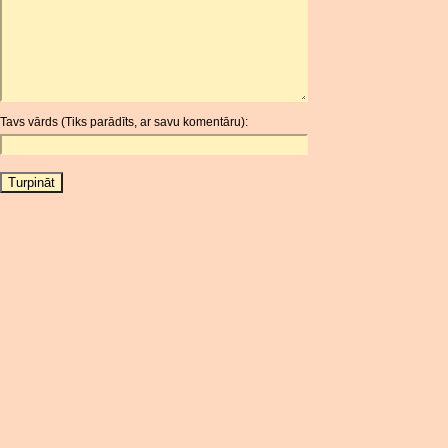
ARDR
ARG
ARS
AUD
AUR
Tavs vārds (Tiks parādīts, ar savu komentāru):
AWG
AZN
BAM
BBD
BCH
BCN
BDT
BET
BGN
BHD
BIF
BLC
BMD
BNB