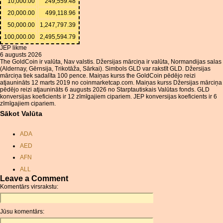
10,000.00
249,559.48
20,000.00
499,118.96
50,000.00
1,247,797.39
100,000.00
2,495,594.79
JEP likme
6 augusts 2026
The GoldCoin ir valūta, Nav valstis. Džersijas mārciņa ir valūta, Normandijas salas
(Aldernay, Gērnsija, Trikotāža, Sārkai). Simbols GLD var rakstīt GLD. Džersijas
mārciņa tiek sadalīta 100 pence. Maiņas kurss the GoldCoin pēdējo reizi
atjaunināts 12 marts 2019 no coinmarketcap.com. Maiņas kurss Džersijas mārciņa
pēdējo reizi atjaunināts 6 augusts 2026 no Starptautiskais Valūtas fonds. GLD
konversijas koeficients ir 12 zīmīgajiem cipariem. JEP konversijas koeficients ir 6
zīmīgajiem cipariem.
Sākot Valūta
ADA
AED
AFN
ALL
Leave a Comment
AMD
Komentārs virsrakstu:
ANC
ANG
Jūsu komentārs:
AOA