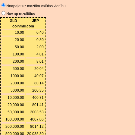
Noapaļot uz mazāko valūtas vienību.
Nav ap rezultātus.
GLD
JEP
coinmill.com
10.00
0.40
20.00
0.80
50.00
2.00
100.00
4.01
200.00
8.01
500.00
20.04
1000.00
40.07
2000.00
80.14
5000.00
200.35
10,000.00
400.71
20,000.00
801.41
50,000.00
2003.53
100,000.00
4007.06
200,000.00
8014.12
500,000.00
20,035.30