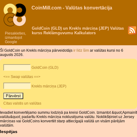
CoinMill.com - Valūtas konvertācija
GoldCoin (GLD) un Krekls mārciņa (JEP) Valūtas
kurss Reklāmguvumu Kalkulators
Piesakieties,
izmantojot
Google
Šī GoldCoin un Krekls mārciņa pārveidotājs
ir līdz šim
ar valūtas kursi no 6
augusts 2026.
GoldCoin (GLD)
<== Swap valūtas ==>
Krekls mārciņa (JEP)
Citas valstis un valūtas
Ievadiet konvertējamo summu lodziņā pa kreisi GoldCoin. Izmantot &quot;Apmainīt
valūtu&quot; padarītu Krekls mārciņa noklusējuma valūtu. Noklikšķiniet uz Jersey
mārciņas vai GoldCoins konvertēt starp attiecīgajā valūtā un visām pārējām
valūtām.
Iespējas