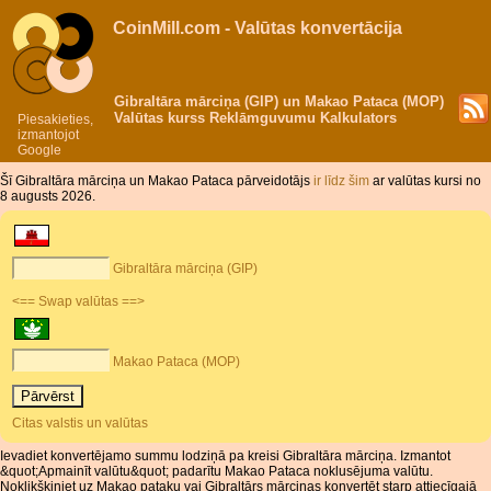
CoinMill.com - Valūtas konvertācija
Gibraltāra mārciņa (GIP) un Makao Pataca (MOP)
Valūtas kurss Reklāmguvumu Kalkulators
Piesakieties,
izmantojot
Google
Šī Gibraltāra mārciņa un Makao Pataca pārveidotājs
ir līdz šim
ar valūtas kursi no
8 augusts 2026.
Gibraltāra mārciņa (GIP)
<== Swap valūtas ==>
Makao Pataca (MOP)
Citas valstis un valūtas
Ievadiet konvertējamo summu lodziņā pa kreisi Gibraltāra mārciņa. Izmantot
&quot;Apmainīt valūtu&quot; padarītu Makao Pataca noklusējuma valūtu.
Noklikšķiniet uz Makao pataku vai Gibraltārs mārciņas konvertēt starp attiecīgajā