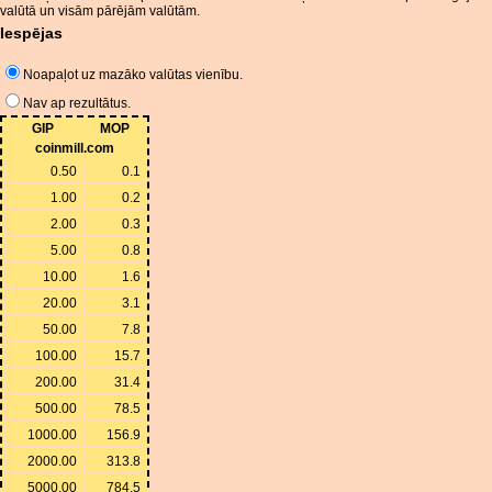
valūtā un visām pārējām valūtām.
Iespējas
Noapaļot uz mazāko valūtas vienību.
Nav ap rezultātus.
GIP
MOP
coinmill.com
0.50
0.1
1.00
0.2
2.00
0.3
5.00
0.8
10.00
1.6
20.00
3.1
50.00
7.8
100.00
15.7
200.00
31.4
500.00
78.5
1000.00
156.9
2000.00
313.8
5000.00
784.5