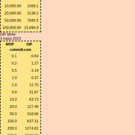
10,000.00
1569.1
20,000.00
3138.2
50,000.00
7845.5
100,000.00
15,690.9
GIP likme
3 maijs 2023
MOP
GIP
coinmill.com
0.1
0.64
0.2
1.27
0.5
3.19
1.0
6.37
2.0
12.75
5.0
31.87
10.0
63.73
20.0
127.46
50.0
318.66
100.0
637.31
200.0
1274.62