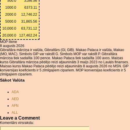
500.0
3186.56
1000.0
6373.11
2000.0
12,746.22
5000.0
31,865.56
10,000.0
63,731.12
20,000.0
127,462.24
MOP likme
8 augusts 2026
Gibraltāra mārciņa ir valūta, Gibraltārs (GI, GIB). Makao Pataca ir valūta, Makao
(MO, MAC). Simbols GIP var rakstīt G. Simbols MOP var rakstīt P. Gibraltāra
mārciņa tiek sadalīta 100 pence. Makao Pataca tiek sadalīta 100 avos. Maiņas
kurss Gibraltāra mārciņa pēdējo reizi atjaunināts 3 maijs 2023 no Lauķis finanses.
Maiņas kurss Makao Pataca pēdējo reizi atjaunināts 8 augusts 2026 no MSN. GIP
konversijas koeficients ir 5 zīmīgajiem cipariem. MOP konversijas koeficients ir 5
zīmīgajiem cipariem.
Sākot Valūta
ADA
AED
AFN
ALL
Leave a Comment
AMD
Komentārs virsrakstu:
ANC