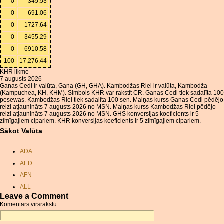
0
345.53
0
691.06
0
1727.64
0
3455.29
0
6910.58
100
17,276.44
KHR likme
7 augusts 2026
Ganas Cedi ir valūta, Gana (GH, GHA). Kambodžas Riel ir valūta, Kambodža
(Kampuchea, KH, KHM). Simbols KHR var rakstīt CR. Ganas Cedi tiek sadalīta 100
pesewas. Kambodžas Riel tiek sadalīta 100 sen. Maiņas kurss Ganas Cedi pēdējo
reizi atjaunināts 7 augusts 2026 no MSN. Maiņas kurss Kambodžas Riel pēdējo
reizi atjaunināts 7 augusts 2026 no MSN. GHS konversijas koeficients ir 5
zīmīgajiem cipariem. KHR konversijas koeficients ir 5 zīmīgajiem cipariem.
Sākot Valūta
ADA
AED
AFN
ALL
Leave a Comment
AMD
Komentārs virsrakstu:
ANC
ANG