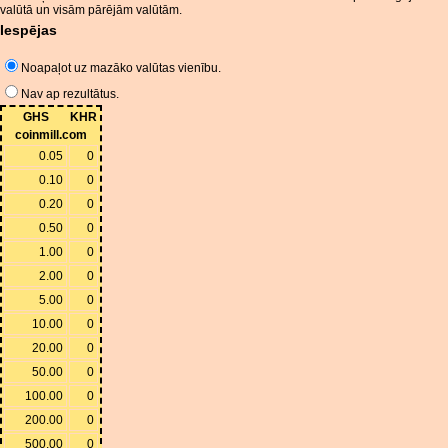
valūtā un visām pārējām valūtām.
Iespējas
Noapaļot uz mazāko valūtas vienību.
Nav ap rezultātus.
GHS
KHR
coinmill.com
0.05
0
0.10
0
0.20
0
0.50
0
1.00
0
2.00
0
5.00
0
10.00
0
20.00
0
50.00
0
100.00
0
200.00
0
500.00
0