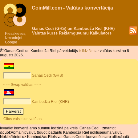
CoinMill.com - Valūtas konvertācija
Ganas Cedi (GHS) un Kambodža Riel (KHR)
Valūtas kurss Reklāmguvumu Kalkulators
Piesakieties,
izmantojot
Google
Šī Ganas Cedi un Kambodža Riel pārveidotājs
ir līdz šim
ar valūtas kursi no 8
augusts 2026.
Ganas Cedi (GHS)
<== Swap valūtas ==>
Kambodža Riel (KHR)
Citas valstis un valūtas
Ievadiet konvertējamo summu lodziņā pa kreisi Ganas Cedi. Izmantot
&quot;Apmainīt valūtu&quot; padarītu Kambodža Riel noklusējuma valūtu.
Noklikšķiniet uz Kambodžas Riels vai Ganas Cedis konvertēt starp attiecīgajā