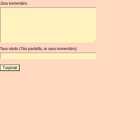
Jūsu komentārs:
AOA
ARDR
ARG
ARS
AUD
AUR
Tavs vārds (Tiks parādīts, ar savu komentāru):
AWG
AZN
BAM
BBD
BCH
BCN
BDT
BET
BGN
BHD
BIF
BLC
BMD