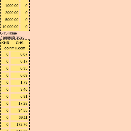
1000.00
0
2000.00
0
5000.00
0
10,000.00
0
GHS likme
7 augusts 2026
KHR
GHS
coinmill.com
0
0.07
0
0.17
0
0.35
0
0.69
0
1.73
0
3.46
0
6.91
0
17.28
0
34.55
0
69.11
0
172.76