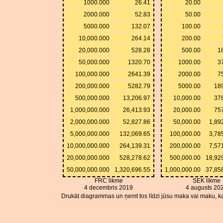
1000.000
26.41
20.00
2000.000
52.83
50.00
5000.000
132.07
100.00
10,000.000
264.14
200.00
20,000.000
528.28
500.00
1
50,000.000
1320.70
1000.00
3
100,000.000
2641.39
2000.00
7
200,000.000
5282.79
5000.00
18
500,000.000
13,206.97
10,000.00
37
1,000,000.000
26,413.93
20,000.00
75
2,000,000.000
52,827.86
50,000.00
1,89
5,000,000.000
132,069.65
100,000.00
3,78
10,000,000.000
264,139.31
200,000.00
7,57
20,000,000.000
528,278.62
500,000.00
18,92
50,000,000.000
1,320,696.55
1,000,000.00
37,85
FRC likme
SEK likme
4 decembris 2019
4 augusts 20
Drukāt diagrammas un ņemt tos līdzi jūsu maka vai maku, ka