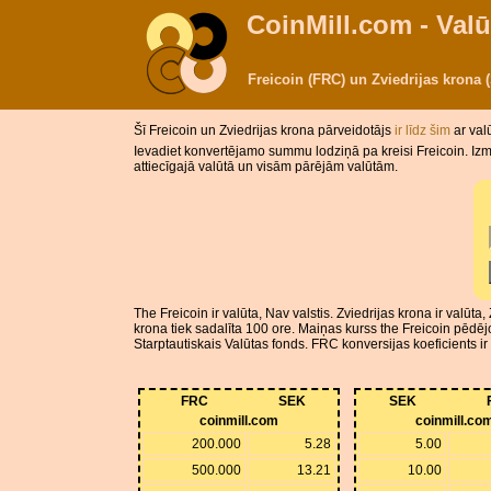
CoinMill.com - Valū
Freicoin (FRC) un Zviedrijas krona
Šī Freicoin un Zviedrijas krona pārveidotājs
ir līdz šim
ar val
Ievadiet konvertējamo summu lodziņā pa kreisi Freicoin. Izma
attiecīgajā valūtā un visām pārējām valūtām.
The Freicoin ir valūta, Nav valstis. Zviedrijas krona ir valūt
krona tiek sadalīta 100 ore. Maiņas kurss the Freicoin pēdē
Starptautiskais Valūtas fonds. FRC konversijas koeficients i
FRC
SEK
SEK
coinmill.com
coinmill.co
200.000
5.28
5.00
500.000
13.21
10.00