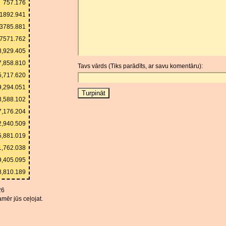
757.176
1892.941
3785.881
7571.762
8,929.405
7,858.810
Tavs vārds (Tiks parādīts, ar savu komentāru):
5,717.620
9,294.051
8,588.102
7,176.204
2,940.509
5,881.019
1,762.038
9,405.095
8,810.189
26
mēr jūs ceļojat.