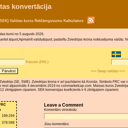
tas konvertācija
 (SEK) Valūtas kurss Reklāmguvumu Kalkulators
ūtas kursi no 5 augusts 2026.
ntot &quot;Apmainīt valūtu&quot; padarītu Zviedrijas krona noklusējuma valūtu. Nok
Freicoin (FRC)
<== Swap valūtas ==>
a, Zviedrija (SE, SWE). Zviedrijas krona ir arī pazīstams kā Kronās. Simbols FRC var r
jo reizi atjaunināts 4 decembris 2019 no coinmarketcap.com. Maiņas kurss Zviedrija
r 12 zīmīgajiem cipariem. SEK konversijas koeficients ir 6 zīmīgajiem cipariem.
FRC
Leave a Comment
m
Komentārs virsrakstu:
189.294
378.588
Jūsu komentārs: