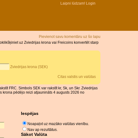
Laipni lūdzam!
Login
Pievienot savu komentāru uz šo lapu
likšķiniet uz Zviedrijas krona vai Freicoins konvertēt starp
Zviedrijas krona (SEK)
Citas valstis un valūtas
akstīt FRC. Simbols SEK var rakstīt kr, Sk, un Skr. Zviedrijas
s krona pēdējo reizi atjaunināts 4 augusts 2026 no
Iespējas
Noapaļot uz mazāko valūtas vienību.
Nav ap rezultātus.
Sākot Valūta