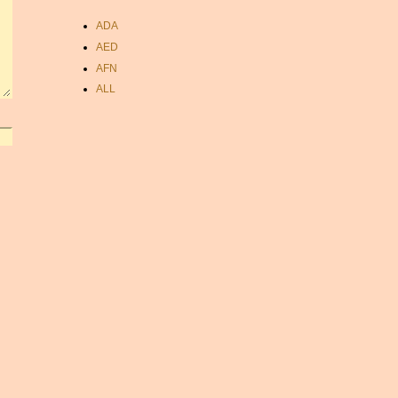
ADA
AED
AFN
ALL
AMD
ANC
ANG
AOA
ARDR
ARG
ARS
AUD
AUR
AWG
AZN
BAM
BBD
BCH