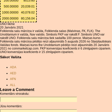
200.00000
8015.60
500.00000
20,039.01
1000.00000
40,078.02
2000.00000
80,156.04
UNO likme
20 Janvāris 2021
Folklenda salu mārciņa ir valūta, Folklenda salas (Malvinas, FK, FLK). The
Unobtanium ir valūta, Nav valstis. Simbols FKP var rakstīt F. Simbols UNO var
rakstīt UNO. Folklenda salu mārciņa tiek sadalīta 100 pence. Maiņas kurss
Folklenda salu mārciņa pēdējo reizi atjaunināts 5 augusts 2026 no Starptautiskais
Valūtas fonds. Maiņas kurss the Unobtanium pēdējo reizi atjaunināts 20 Janvāris
2021 no coinmarketcap.com. FKP konversijas koeficients ir 6 zīmīgajiem cipariem.
UNO konversijas koeficients ir 15 zīmīgajiem cipariem.
Sākot Valūta
ADA
AED
AFN
ALL
Leave a Comment
AMD
Komentārs virsrakstu:
ANC
ANG
Jūsu komentārs:
AOA