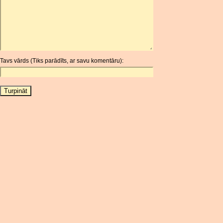
ARDR
ARG
ARS
AUD
AUR
Tavs vārds (Tiks parādīts, ar savu komentāru):
AWG
AZN
BAM
BBD
BCH
BCN
BDT
BET
BGN
BHD
BIF
BLC
BMD
BNB