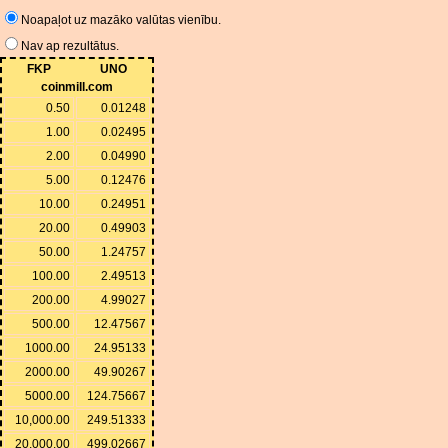
Noapaļot uz mazāko valūtas vienību.
Nav ap rezultātus.
FKP
UNO
coinmill.com
0.50
0.01248
1.00
0.02495
2.00
0.04990
5.00
0.12476
10.00
0.24951
20.00
0.49903
50.00
1.24757
100.00
2.49513
200.00
4.99027
500.00
12.47567
1000.00
24.95133
2000.00
49.90267
5000.00
124.75667
10,000.00
249.51333
20,000.00
499.02667