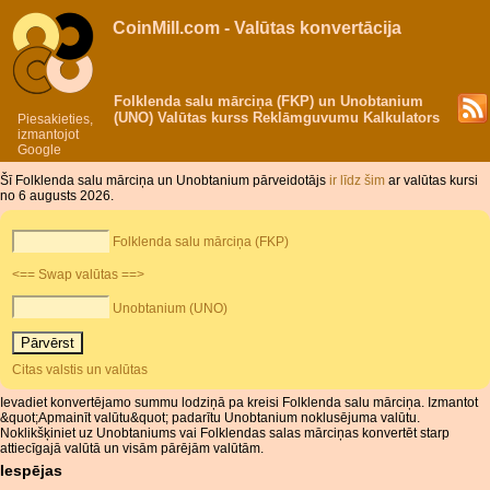
CoinMill.com - Valūtas konvertācija
Folklenda salu mārciņa (FKP) un Unobtanium
(UNO) Valūtas kurss Reklāmguvumu Kalkulators
Piesakieties,
izmantojot
Google
Šī Folklenda salu mārciņa un Unobtanium pārveidotājs
ir līdz šim
ar valūtas kursi
no 6 augusts 2026.
Folklenda salu mārciņa (FKP)
<== Swap valūtas ==>
Unobtanium (UNO)
Citas valstis un valūtas
Ievadiet konvertējamo summu lodziņā pa kreisi Folklenda salu mārciņa. Izmantot
&quot;Apmainīt valūtu&quot; padarītu Unobtanium noklusējuma valūtu.
Noklikšķiniet uz Unobtaniums vai Folklendas salas mārciņas konvertēt starp
attiecīgajā valūtā un visām pārējām valūtām.
Iespējas