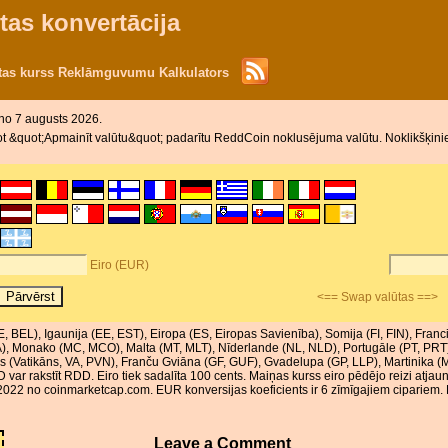
tas konvertācija
ūtas kurss Reklāmguvumu Kalkulators
 no 7 augusts 2026.
t &quot;Apmainīt valūtu&quot; padarītu ReddCoin noklusējuma valūtu. Noklikšķiniet
Eiro (EUR)
<== Swap valūtas ==>
BE, BEL), Igaunija (EE, EST), Eiropa (ES, Eiropas Savienība), Somija (FI, FIN), Franc
, LVA), Monako (MC, MCO), Malta (MT, MLT), Nīderlande (NL, NLD), Portugāle (PT, PR
āns (Vatikāns, VA, PVN), Franču Gviāna (GF, GUF), Gvadelupa (GP, LLP), Martinik
D var rakstīt RDD. Eiro tiek sadalīta 100 cents. Maiņas kurss eiro pēdējo reizi atja
 2022 no coinmarketcap.com. EUR konversijas koeficients ir 6 zīmīgajiem cipariem. 
Leave a Comment