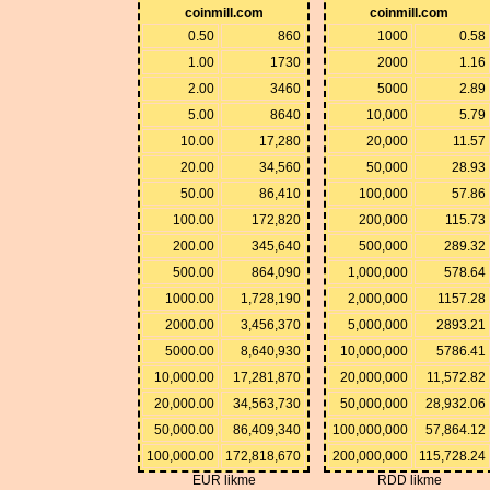
coinmill.com
coinmill.com
0.50
860
1000
0.58
1.00
1730
2000
1.16
2.00
3460
5000
2.89
5.00
8640
10,000
5.79
10.00
17,280
20,000
11.57
20.00
34,560
50,000
28.93
50.00
86,410
100,000
57.86
100.00
172,820
200,000
115.73
200.00
345,640
500,000
289.32
500.00
864,090
1,000,000
578.64
1000.00
1,728,190
2,000,000
1157.28
2000.00
3,456,370
5,000,000
2893.21
5000.00
8,640,930
10,000,000
5786.41
10,000.00
17,281,870
20,000,000
11,572.82
20,000.00
34,563,730
50,000,000
28,932.06
50,000.00
86,409,340
100,000,000
57,864.12
100,000.00
172,818,670
200,000,000
115,728.24
EUR likme
RDD likme