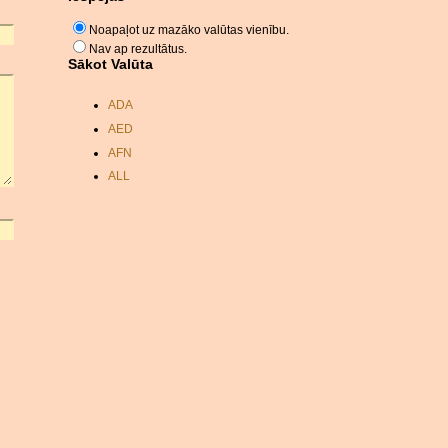
Noapaļot uz mazāko valūtas vienību.
Nav ap rezultātus.
Sākot Valūta
ADA
AED
AFN
ALL
AMD
ANC
ANG
AOA
ARDR
ARG
ARS
AUD
AUR
AWG
AZN