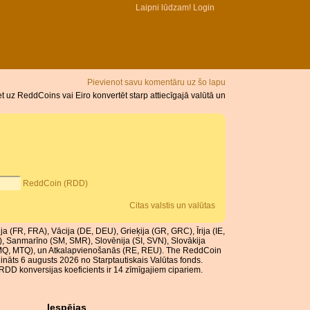
Laipni lūdzam!
Login
Pievienot savu komentāru uz šo lapu
 uz ReddCoins vai Eiro konvertēt starp attiecīgajā valūtā un
ReddCoin (RDD)
Citas valstis un valūtas
ija (FR, FRA), Vācija (DE, DEU), Grieķija (GR, GRC), Īrija (IE,
T), Sanmarīno (SM, SMR), Slovēnija (SI, SVN), Slovākija
a (MQ, MTQ), un Atkalapvienošanās (RE, REU). The ReddCoin
unināts 6 augusts 2026 no Starptautiskais Valūtas fonds.
RDD konversijas koeficients ir 14 zīmīgajiem cipariem.
Iespējas