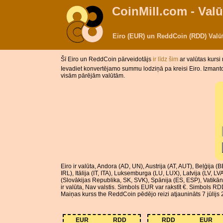
CoinMill.com - Valū
Eiro (EUR) un ReddCoin (RDD) Val
Šī Eiro un ReddCoin pārveidotājs
ir līdz šim
ar valūtas kursi
Ievadiet konvertējamo summu lodziņā pa kreisi Eiro. Izmanto
visām pārējām valūtām.
Eiro ir valūta, Andora (AD, UN), Austrija (AT, AUT), Beļģija (
IRL), Itālija (IT, ITA), Luksemburga (LU, LUX), Latvija (LV
(Slovākijas Republika, SK, SVK), Spānija (ES, ESP), Vatik
ir valūta, Nav valstis. Simbols EUR var rakstīt €. Simbols RD
Maiņas kurss the ReddCoin pēdējo reizi atjaunināts 7 jūlijs
EUR
RDD
RDD
EUR