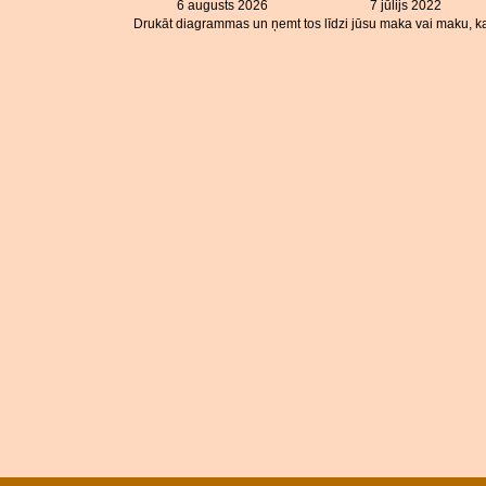
6 augusts 2026
7 jūlijs 2022
Drukāt diagrammas un ņemt tos līdzi jūsu maka vai maku, ka