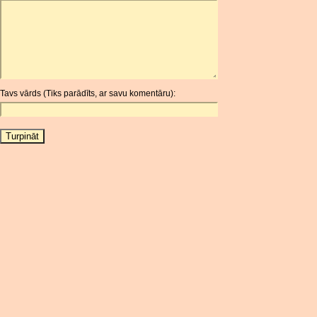
ARDR
ARG
ARS
AUD
AUR
Tavs vārds (Tiks parādīts, ar savu komentāru):
AWG
AZN
BAM
BBD
BCH
BCN
BDT
BET
BGN
BHD
BIF
BLC
BMD
BNB