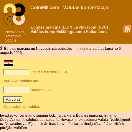
CoinMill.com - Valūtas konvertācija
Ēģiptes mārciņa (EGP) un Novacoin (NVC)
Valūtas kurss Reklāmguvumu Kalkulators
Piesakieties,
izmantojot
Google
Šī Ēģiptes mārciņa un Novacoin pārveidotājs
ir līdz šim
ar valūtas kursi no 6
augusts 2026.
Ēģiptes mārciņa (EGP)
<== Swap valūtas ==>
Novacoin (NVC)
Citas valstis un valūtas
Ievadiet konvertējamo summu lodziņā pa kreisi Ēģiptes mārciņa. Izmantot
&quot;Apmainīt valūtu&quot; padarītu Novacoin noklusējuma valūtu. Noklikšķiniet
uz Novacoins vai Ēģiptes mārciņas konvertēt starp attiecīgajā valūtā un visām
pārējām valūtām.