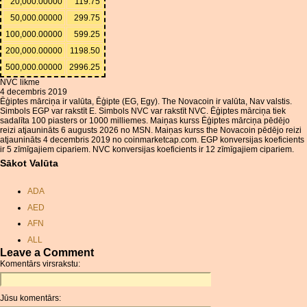
20,000.00000
119.75
50,000.00000
299.75
100,000.00000
599.25
200,000.00000
1198.50
500,000.00000
2996.25
NVC likme
4 decembris 2019
Ēģiptes mārciņa ir valūta, Ēģipte (EG, Egy). The Novacoin ir valūta, Nav valstis.
Simbols EGP var rakstīt E. Simbols NVC var rakstīt NVC. Ēģiptes mārciņa tiek
sadalīta 100 piasters or 1000 milliemes. Maiņas kurss Ēģiptes mārciņa pēdējo
reizi atjaunināts 6 augusts 2026 no MSN. Maiņas kurss the Novacoin pēdējo reizi
atjaunināts 4 decembris 2019 no coinmarketcap.com. EGP konversijas koeficients
ir 5 zīmīgajiem cipariem. NVC konversijas koeficients ir 12 zīmīgajiem cipariem.
Sākot Valūta
ADA
AED
AFN
ALL
Leave a Comment
AMD
Komentārs virsrakstu:
ANC
ANG
Jūsu komentārs:
AOA