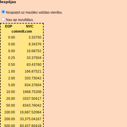
Iespējas
Noapaļot uz mazāko valūtas vienību.
Nav ap rezultātus.
EGP
NVC
coinmill.com
0.00
3.33750
0.00
8.34376
0.00
16.68752
0.25
33.37504
0.50
83.43760
1.00
166.87521
2.00
333.75042
5.00
834.37604
10.00
1668.75208
20.00
3337.50417
50.00
8343.76042
100.00
16,687.52084
200.00
33,375.04167
500.00
83,437.60418