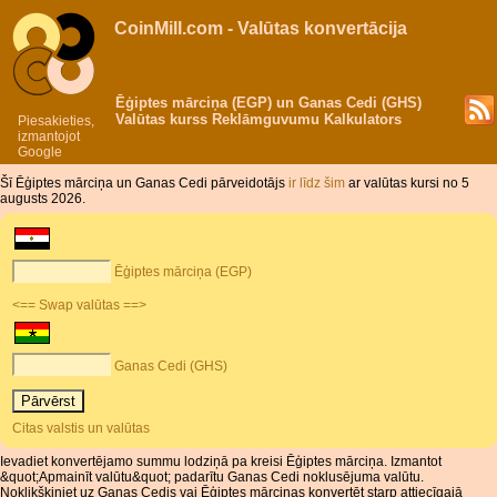
CoinMill.com - Valūtas konvertācija
Ēģiptes mārciņa (EGP) un Ganas Cedi (GHS)
Valūtas kurss Reklāmguvumu Kalkulators
Piesakieties,
izmantojot
Google
Šī Ēģiptes mārciņa un Ganas Cedi pārveidotājs
ir līdz šim
ar valūtas kursi no 5
augusts 2026.
Ēģiptes mārciņa (EGP)
<== Swap valūtas ==>
Ganas Cedi (GHS)
Citas valstis un valūtas
Ievadiet konvertējamo summu lodziņā pa kreisi Ēģiptes mārciņa. Izmantot
&quot;Apmainīt valūtu&quot; padarītu Ganas Cedi noklusējuma valūtu.
Noklikšķiniet uz Ganas Cedis vai Ēģiptes mārciņas konvertēt starp attiecīgajā