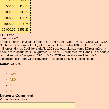
200.00
47.00
500.00
117.75
1000.00
235.25
2000.00
470.75
5000.00
1176.75
10,000.00
2353.25
GHS likme
5 augusts 2026
Ēģiptes mārciņa ir valūta, Ēģipte (EG, Egy). Ganas Cedi ir valūta, Gana (GH, GHA).
Simbols EGP var rakstīt E. Ēģiptes mārciņa tiek sadalīta 100 piasters or 1000
milliemes. Ganas Cedi tiek sadalīta 100 pesewas. Maiņas kurss Ēģiptes mārciņa
pēdējo reizi atjaunināts 5 augusts 2026 no MSN. Maiņas kurss Ganas Cedi pēdējo
reizi atjaunināts 5 augusts 2026 no MSN. EGP konversijas koeficients ir 5
zīmīgajiem cipariem. GHS konversijas koeficients ir 5 zīmīgajiem cipariem.
Sākot Valūta
ADA
AED
AFN
ALL
Leave a Comment
AMD
Komentārs virsrakstu:
ANC
ANG