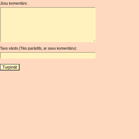
Jūsu komentārs:
AOA
ARDR
ARG
ARS
AUD
AUR
Tavs vārds (Tiks parādīts, ar savu komentāru):
AWG
AZN
BAM
BBD
BCH
BCN
BDT
BET
BGN
BHD
BIF
BLC
BMD