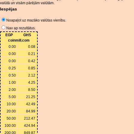
valūtā un visām pārējām valūtām.
Iespējas
Noapaļot uz mazāko valūtas vienību.
Nav ap rezultātus.
EGP
GHS
coinmill.com
0.00
0.08
0.00
0.21
0.00
0.42
0.25
0.85
0.50
2.12
1.00
4.25
2.00
8.50
5.00
21.25
10.00
42.49
20.00
84.99
50.00
212.47
100.00
424.94
200.00
849.87