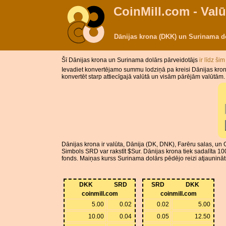
CoinMill.com - Valū
Dānijas krona (DKK) un Surinama d
Šī Dānijas krona un Surinama dolārs pārveidotājs
ir līdz ši
Ievadiet konvertējamo summu lodziņā pa kreisi Dānijas kron
konvertēt starp attiecīgajā valūtā un visām pārējām valūtām.
Dānijas krona ir valūta, Dānija (DK, DNK), Farēru salas, un
Simbols SRD var rakstīt $Sur. Dānijas krona tiek sadalīta 10
fonds. Maiņas kurss Surinama dolārs pēdējo reizi atjaunināt
DKK
SRD
SRD
DKK
coinmill.com
coinmill.com
5.00
0.02
0.02
5.00
10.00
0.04
0.05
12.50