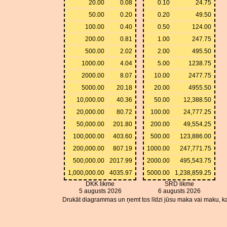
20.00
0.08
0.10
24.75
50.00
0.20
0.20
49.50
100.00
0.40
0.50
124.00
200.00
0.81
1.00
247.75
500.00
2.02
2.00
495.50
1000.00
4.04
5.00
1238.75
2000.00
8.07
10.00
2477.75
5000.00
20.18
20.00
4955.50
10,000.00
40.36
50.00
12,388.50
20,000.00
80.72
100.00
24,777.25
50,000.00
201.80
200.00
49,554.25
100,000.00
403.60
500.00
123,886.00
200,000.00
807.19
1000.00
247,771.75
500,000.00
2017.99
2000.00
495,543.75
1,000,000.00
4035.97
5000.00
1,238,859.25
DKK likme
SRD likme
5 augusts 2026
6 augusts 2026
Drukāt diagrammas un ņemt tos līdzi jūsu maka vai maku, ka