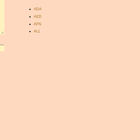
ADA
AED
AFN
ALL
AMD
ANC
ANG
AOA
ARDR
ARG
ARS
AUD
AUR
AWG
AZN
BAM
BBD
BCH