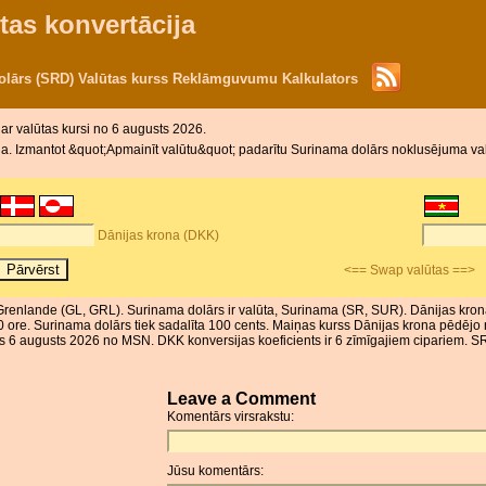
tas konvertācija
olārs (SRD) Valūtas kurss Reklāmguvumu Kalkulators
m
ar valūtas kursi no 6 augusts 2026.
a. Izmantot &quot;Apmainīt valūtu&quot; padarītu Surinama dolārs noklusējuma valū
Dānijas krona (DKK)
<== Swap valūtas ==>
 Grenlande (GL, GRL). Surinama dolārs ir valūta, Surinama (SR, SUR). Dānijas krona
0 ore. Surinama dolārs tiek sadalīta 100 cents. Maiņas kurss Dānijas krona pēdējo 
s 6 augusts 2026 no MSN. DKK konversijas koeficients ir 6 zīmīgajiem cipariem. SRD
Leave a Comment
Komentārs virsrakstu:
Jūsu komentārs: