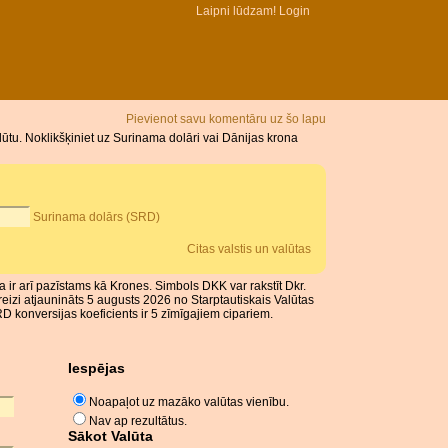
Laipni lūdzam!
Login
Pievienot savu komentāru uz šo lapu
tu. Noklikšķiniet uz Surinama dolāri vai Dānijas krona
Surinama dolārs (SRD)
Citas valstis un valūtas
 ir arī pazīstams kā Krones. Simbols DKK var rakstīt Dkr.
reizi atjaunināts 5 augusts 2026 no Starptautiskais Valūtas
 konversijas koeficients ir 5 zīmīgajiem cipariem.
Iespējas
Noapaļot uz mazāko valūtas vienību.
Nav ap rezultātus.
Sākot Valūta