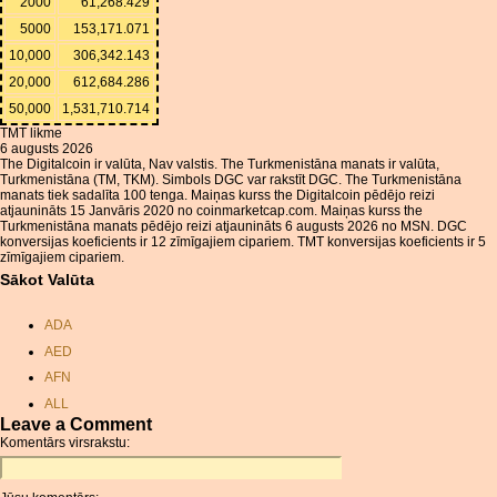
2000
61,268.429
5000
153,171.071
10,000
306,342.143
20,000
612,684.286
50,000
1,531,710.714
TMT likme
6 augusts 2026
The Digitalcoin ir valūta, Nav valstis. The Turkmenistāna manats ir valūta,
Turkmenistāna (TM, TKM). Simbols DGC var rakstīt DGC. The Turkmenistāna
manats tiek sadalīta 100 tenga. Maiņas kurss the Digitalcoin pēdējo reizi
atjaunināts 15 Janvāris 2020 no coinmarketcap.com. Maiņas kurss the
Turkmenistāna manats pēdējo reizi atjaunināts 6 augusts 2026 no MSN. DGC
konversijas koeficients ir 12 zīmīgajiem cipariem. TMT konversijas koeficients ir 5
zīmīgajiem cipariem.
Sākot Valūta
ADA
AED
AFN
ALL
Leave a Comment
AMD
Komentārs virsrakstu:
ANC
ANG