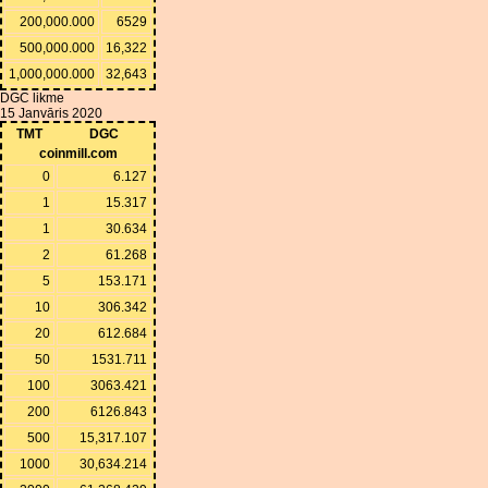
200,000.000
6529
500,000.000
16,322
1,000,000.000
32,643
DGC likme
15 Janvāris 2020
TMT
DGC
coinmill.com
0
6.127
1
15.317
1
30.634
2
61.268
5
153.171
10
306.342
20
612.684
50
1531.711
100
3063.421
200
6126.843
500
15,317.107
1000
30,634.214