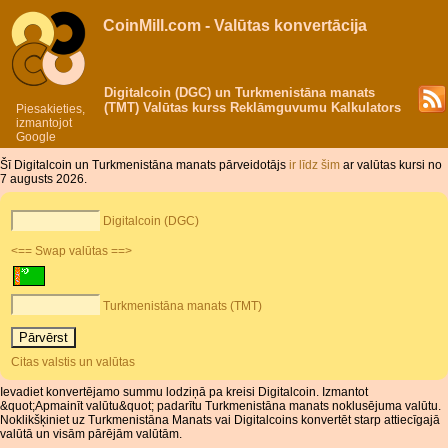
CoinMill.com - Valūtas konvertācija
Digitalcoin (DGC) un Turkmenistāna manats
(TMT) Valūtas kurss Reklāmguvumu Kalkulators
Piesakieties,
izmantojot
Google
Šī Digitalcoin un Turkmenistāna manats pārveidotājs
ir līdz šim
ar valūtas kursi no
7 augusts 2026.
Digitalcoin (DGC)
<== Swap valūtas ==>
Turkmenistāna manats (TMT)
Citas valstis un valūtas
Ievadiet konvertējamo summu lodziņā pa kreisi Digitalcoin. Izmantot
&quot;Apmainīt valūtu&quot; padarītu Turkmenistāna manats noklusējuma valūtu.
Noklikšķiniet uz Turkmenistāna Manats vai Digitalcoins konvertēt starp attiecīgajā
valūtā un visām pārējām valūtām.