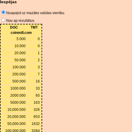
Iespējas
Noapaļot uz mazāko valūtas vienību.
Nav ap rezultātus.
DGC
TMT
coinmill.com
5.000
0
10.000
0
20.000
1
50.000
2
100.000
3
200.000
7
500.000
16
1000.000
33
2000.000
65
5000.000
163
10,000.000
326
20,000.000
653
50,000.000
1632
100,000.000
3264