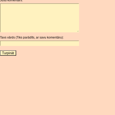
Jūsu komentārs:
AOA
ARDR
ARG
ARS
AUD
AUR
Tavs vārds (Tiks parādīts, ar savu komentāru):
AWG
AZN
BAM
BBD
BCH
BCN
BDT
BET
BGN
BHD
BIF
BLC
BMD