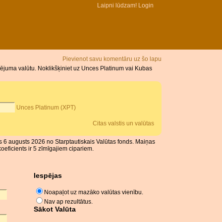
Laipni lūdzam!
Login
Pievienot savu komentāru uz šo lapu
ējuma valūtu. Noklikšķiniet uz Unces Platinum vai Kubas
Unces Platinum (XPT)
Citas valstis un valūtas
s 6 augusts 2026 no Starptautiskais Valūtas fonds. Maiņas
eficients ir 5 zīmīgajiem cipariem.
Iespējas
Noapaļot uz mazāko valūtas vienību.
Nav ap rezultātus.
Sākot Valūta