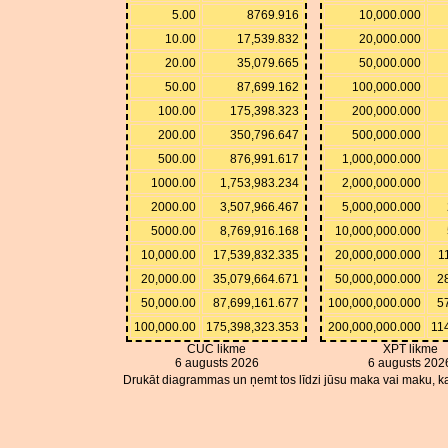
5.00
8769.916
10,000.000
10.00
17,539.832
20,000.000
20.00
35,079.665
50,000.000
50.00
87,699.162
100,000.000
100.00
175,398.323
200,000.000
200.00
350,796.647
500,000.000
500.00
876,991.617
1,000,000.000
1000.00
1,753,983.234
2,000,000.000
2000.00
3,507,966.467
5,000,000.000
5000.00
8,769,916.168
10,000,000.000
10,000.00
17,539,832.335
20,000,000.000
1
20,000.00
35,079,664.671
50,000,000.000
2
50,000.00
87,699,161.677
100,000,000.000
5
100,000.00
175,398,323.353
200,000,000.000
11
CUC likme
XPT likme
6 augusts 2026
6 augusts 202
Drukāt diagrammas un ņemt tos līdzi jūsu maka vai maku, ka