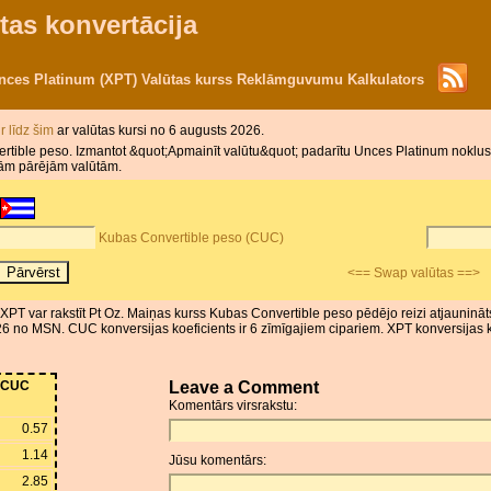
tas konvertācija
nces Platinum (XPT) Valūtas kurss Reklāmguvumu Kalkulators
ir līdz šim
ar valūtas kursi no 6 augusts 2026.
rtible peso. Izmantot &quot;Apmainīt valūtu&quot; padarītu Unces Platinum noklus
isām pārējām valūtām.
Kubas Convertible peso (CUC)
<== Swap valūtas ==>
PT var rakstīt Pt Oz. Maiņas kurss Kubas Convertible peso pēdējo reizi atjaunināt
6 no MSN. CUC konversijas koeficients ir 6 zīmīgajiem cipariem. XPT konversijas ko
CUC
Leave a Comment
Komentārs virsrakstu:
0.57
1.14
Jūsu komentārs:
2.85