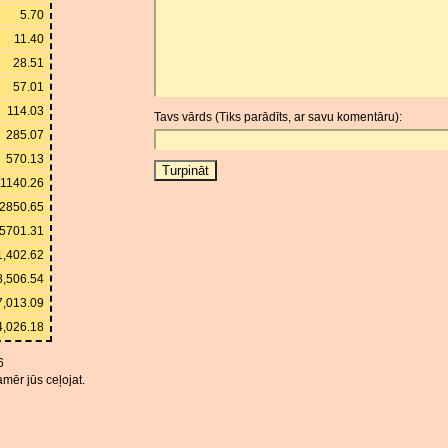
5.70
11.40
28.51
57.01
114.03
Tavs vārds (Tiks parādīts, ar savu komentāru):
285.07
570.13
1140.26
2850.65
5701.31
1,402.62
8,506.54
7,013.09
4,026.18
6
mēr jūs ceļojat.