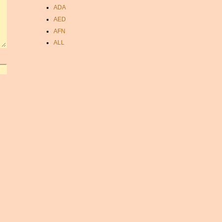
ADA
AED
AFN
ALL
AMD
ANC
ANG
AOA
ARDR
ARG
ARS
AUD
AUR
AWG
AZN
BAM
BBD
BCH
BCN