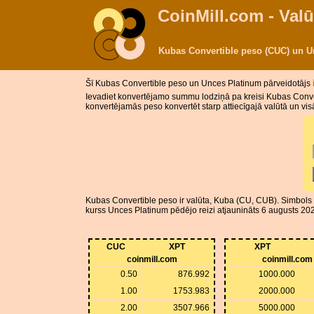
CoinMill.com - Valū
Kubas Convertible peso (CUC) un U
Šī Kubas Convertible peso un Unces Platinum pārveidotājs
Ievadiet konvertējamo summu lodziņā pa kreisi Kubas Conve
konvertējamās peso konvertēt starp attiecīgajā valūtā un v
Kubas Convertible peso ir valūta, Kuba (CU, CUB). Simbols X
kurss Unces Platinum pēdējo reizi atjaunināts 6 augusts 202
CUC
XPT
XPT
coinmill.com
coinmill.com
0.50
876.992
1000.000
1.00
1753.983
2000.000
2.00
3507.966
5000.000