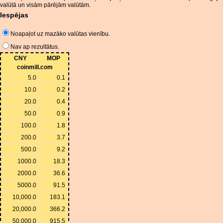
valūtā un visām pārējām valūtām.
Iespējas
Noapaļot uz mazāko valūtas vienību.
Nav ap rezultātus.
CNY
MOP
coinmill.com
5.0
0.1
10.0
0.2
20.0
0.4
50.0
0.9
100.0
1.8
200.0
3.7
500.0
9.2
1000.0
18.3
2000.0
36.6
5000.0
91.5
10,000.0
183.1
20,000.0
366.2
50,000.0
915.5