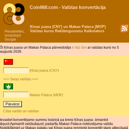
CoinMill.com - Valūtas konvertācija
Ķīnas juaņa (CNY) un Makao Pataca (MOP)
Valūtas kurss Reklāmguvumu Kalkulators
Piesakieties,
izmantojot
Google
Šī Ķīnas juaņa un Makao Pataca pārveidotājs
ir līdz šim
ar valūtas kursi no 5
augusts 2026.
Ķīnas juaņa (CNY)
<== Swap valūtas ==>
Makao Pataca (MOP)
Citas valstis un valūtas
Ievadiet konvertējamo summu lodziņā pa kreisi Ķīnas juaņa. Izmantot
&quot;Apmainīt valūtu&quot; padarītu Makao Pataca noklusējuma valūtu.
Noklikšķiniet uz Makao pataku vai Ķīnas juaņa renminbi konvertēt starp attiecīgajā