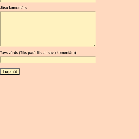
ANG
Jūsu komentārs:
AOA
ARDR
ARG
ARS
AUD
AUR
Tavs vārds (Tiks parādīts, ar savu komentāru):
AWG
AZN
BAM
BBD
BCH
BCN
BDT
BET
BGN
BHD
BIF
BLC