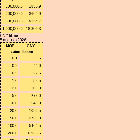
100,000.0
1830.9
200,000.0
3661.9
500,000.0
9154.7
1,000,000.0
18,309.3
CNY likme
5 augusts 2026
MOP
CNY
coinmill.com
0.1
5.5
0.2
11.0
0.5
27.5
1.0
54.5
2.0
109.0
5.0
273.0
10.0
546.0
20.0
1092.5
50.0
2731.0
100.0
5461.5
200.0
10,923.5