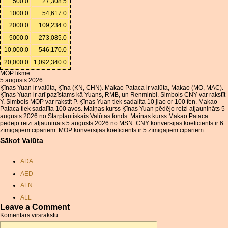
500.0
27,308.5
1000.0
54,617.0
2000.0
109,234.0
5000.0
273,085.0
10,000.0
546,170.0
20,000.0
1,092,340.0
MOP likme
5 augusts 2026
Ķīnas Yuan ir valūta, Ķīna (KN, CHN). Makao Pataca ir valūta, Makao (MO, MAC).
Ķīnas Yuan ir arī pazīstams kā Yuans, RMB, un Renminbi. Simbols CNY var rakstīt
Y. Simbols MOP var rakstīt P. Ķīnas Yuan tiek sadalīta 10 jiao or 100 fen. Makao
Pataca tiek sadalīta 100 avos. Maiņas kurss Ķīnas Yuan pēdējo reizi atjaunināts 5
augusts 2026 no Starptautiskais Valūtas fonds. Maiņas kurss Makao Pataca
pēdējo reizi atjaunināts 5 augusts 2026 no MSN. CNY konversijas koeficients ir 6
zīmīgajiem cipariem. MOP konversijas koeficients ir 5 zīmīgajiem cipariem.
Sākot Valūta
ADA
AED
AFN
ALL
Leave a Comment
AMD
Komentārs virsrakstu:
ANC