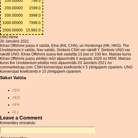
100.00000
799.5
200.00000
1599.0
500.00000
3998.0
1000.00000
7996.0
2000.00000
15,992.0
UNO likme
20 Janvāris 2021
Ķīnas Offshore juaņu ir valūta, Ķīna (KN, CHN), un Honkonga (HK, HKG). The
Unobtanium ir valūta, Nav valstis. Simbols CNH var rakstīt Y. Simbols UNO var
rakstīt UNO. Ķīnas Offshore juaņu tiek sadalīta 10 jiao or 100 fen. Maiņas kurss
Ķīnas Offshore juaņu pēdējo reizi atjaunināts 5 augusts 2026 no MSN. Maiņas
kurss the Unobtanium pēdējo reizi atjaunināts 20 Janvāris 2021 no
coinmarketcap.com. CNH konversijas koeficients ir 5 zīmīgajiem cipariem. UNO
konversijas koeficients ir 15 zīmīgajiem cipariem.
Sākot Valūta
ADA
AED
AFN
ALL
Leave a Comment
AMD
Komentārs virsrakstu:
ANC
ANG