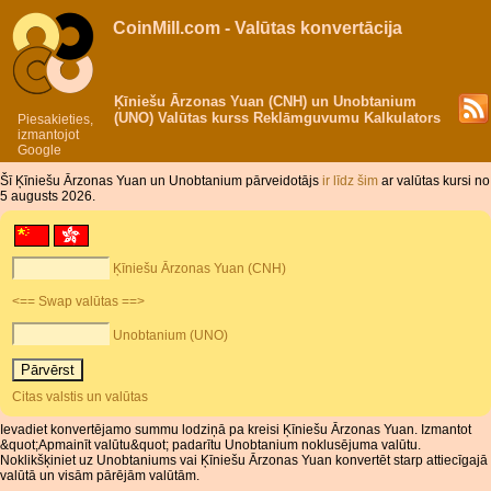
CoinMill.com - Valūtas konvertācija
Ķīniešu Ārzonas Yuan (CNH) un Unobtanium
(UNO) Valūtas kurss Reklāmguvumu Kalkulators
Piesakieties,
izmantojot
Google
Šī Ķīniešu Ārzonas Yuan un Unobtanium pārveidotājs
ir līdz šim
ar valūtas kursi no
5 augusts 2026.
Ķīniešu Ārzonas Yuan (CNH)
<== Swap valūtas ==>
Unobtanium (UNO)
Citas valstis un valūtas
Ievadiet konvertējamo summu lodziņā pa kreisi Ķīniešu Ārzonas Yuan. Izmantot
&quot;Apmainīt valūtu&quot; padarītu Unobtanium noklusējuma valūtu.
Noklikšķiniet uz Unobtaniums vai Ķīniešu Ārzonas Yuan konvertēt starp attiecīgajā
valūtā un visām pārējām valūtām.