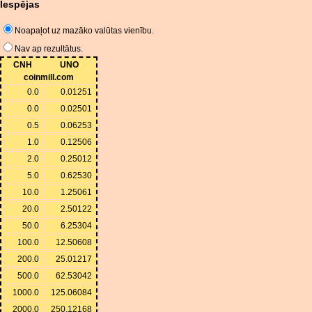
Iespējas
Noapaļot uz mazāko valūtas vienību.
Nav ap rezultātus.
CNH
UNO
coinmill.com
0.0
0.01251
0.0
0.02501
0.5
0.06253
1.0
0.12506
2.0
0.25012
5.0
0.62530
10.0
1.25061
20.0
2.50122
50.0
6.25304
100.0
12.50608
200.0
25.01217
500.0
62.53042
1000.0
125.06084
2000.0
250.12168