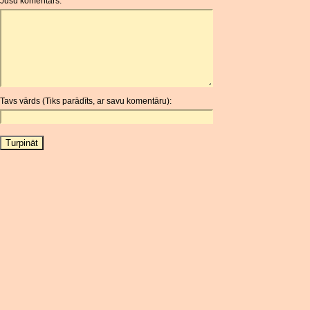
Jūsu komentārs:
AOA
ARDR
ARG
ARS
AUD
AUR
Tavs vārds (Tiks parādīts, ar savu komentāru):
AWG
AZN
BAM
BBD
BCH
BCN
BDT
BET
BGN
BHD
BIF
BLC
BMD