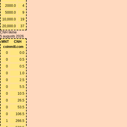
2000.0
4
5000.0
9
10,000.0
19
20,000.0
37
CNH likme
5 augusts 2026
MNT
CNH
coinmill.com
0
0.0
0
0.5
0
0.5
0
1.0
0
2.5
0
5.5
0
10.5
0
26.5
0
53.5
0
106.5
1
266.5