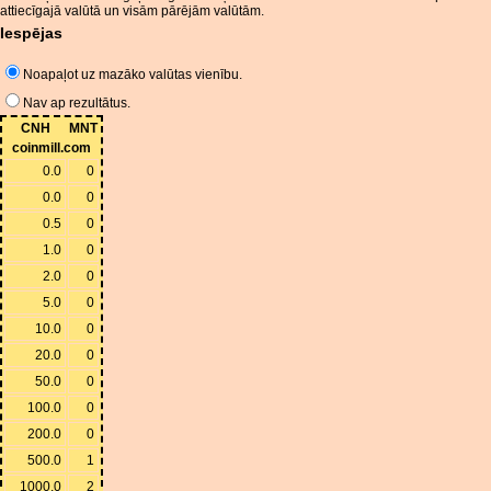
attiecīgajā valūtā un visām pārējām valūtām.
Iespējas
Noapaļot uz mazāko valūtas vienību.
Nav ap rezultātus.
CNH
MNT
coinmill.com
0.0
0
0.0
0
0.5
0
1.0
0
2.0
0
5.0
0
10.0
0
20.0
0
50.0
0
100.0
0
200.0
0
500.0
1
1000.0
2