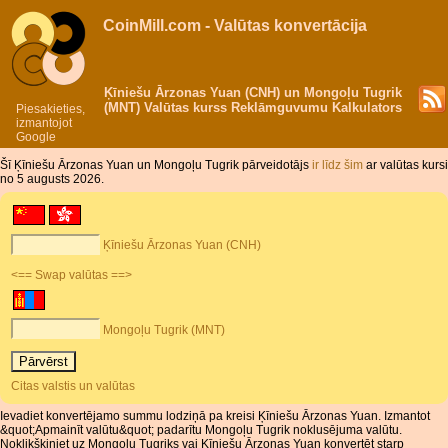
CoinMill.com - Valūtas konvertācija
Ķīniešu Ārzonas Yuan (CNH) un Mongoļu Tugrik
(MNT) Valūtas kurss Reklāmguvumu Kalkulators
Piesakieties,
izmantojot
Google
Šī Ķīniešu Ārzonas Yuan un Mongoļu Tugrik pārveidotājs
ir līdz šim
ar valūtas kursi
no 5 augusts 2026.
Ķīniešu Ārzonas Yuan (CNH)
<== Swap valūtas ==>
Mongoļu Tugrik (MNT)
Citas valstis un valūtas
Ievadiet konvertējamo summu lodziņā pa kreisi Ķīniešu Ārzonas Yuan. Izmantot
&quot;Apmainīt valūtu&quot; padarītu Mongoļu Tugrik noklusējuma valūtu.
Noklikšķiniet uz Mongoļu Tugriks vai Ķīniešu Ārzonas Yuan konvertēt starp