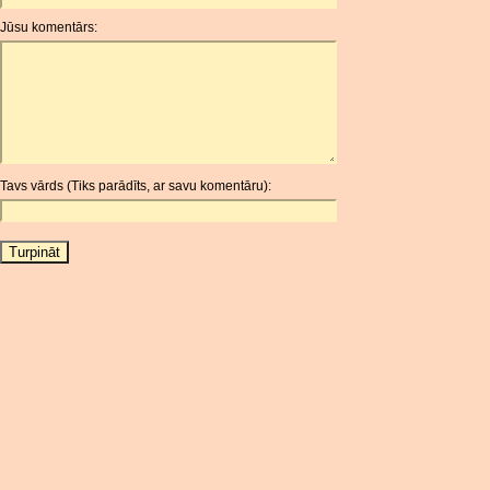
ANG
Jūsu komentārs:
AOA
ARDR
ARG
ARS
AUD
AUR
Tavs vārds (Tiks parādīts, ar savu komentāru):
AWG
AZN
BAM
BBD
BCH
BCN
BDT
BET
BGN
BHD
BIF
BLC