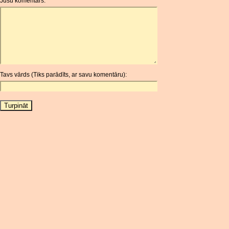
Jūsu komentārs:
AOA
ARDR
ARG
ARS
AUD
AUR
Tavs vārds (Tiks parādīts, ar savu komentāru):
AWG
AZN
BAM
BBD
BCH
BCN
BDT
BET
BGN
BHD
BIF
BLC
BMD