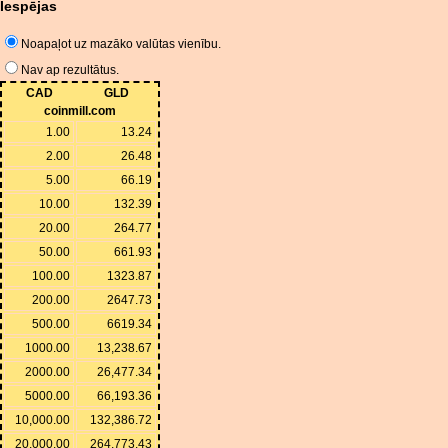
Iespējas
Noapaļot uz mazāko valūtas vienību.
Nav ap rezultātus.
CAD
GLD
coinmill.com
1.00
13.24
2.00
26.48
5.00
66.19
10.00
132.39
20.00
264.77
50.00
661.93
100.00
1323.87
200.00
2647.73
500.00
6619.34
1000.00
13,238.67
2000.00
26,477.34
5000.00
66,193.36
10,000.00
132,386.72
20,000.00
264,773.43