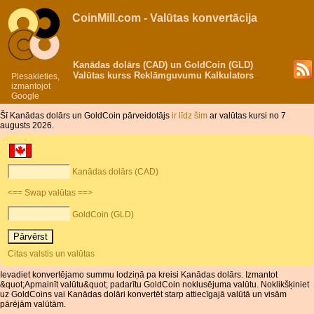
CoinMill.com - Valūtas konvertācija
Kanādas dolārs (CAD) un GoldCoin (GLD)
Valūtas kurss Reklāmguvumu Kalkulators
Piesakieties,
izmantojot
Google
Šī Kanādas dolārs un GoldCoin pārveidotājs
ir līdz šim
ar valūtas kursi no 7
augusts 2026.
Kanādas dolārs (CAD)
<== Swap valūtas ==>
GoldCoin (GLD)
Citas valstis un valūtas
Ievadiet konvertējamo summu lodziņā pa kreisi Kanādas dolārs. Izmantot
&quot;Apmainīt valūtu&quot; padarītu GoldCoin noklusējuma valūtu. Noklikšķiniet
uz GoldCoins vai Kanādas dolāri konvertēt starp attiecīgajā valūtā un visām
pārējām valūtām.