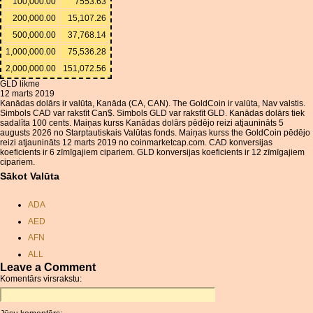
100,000.00
7553.63
200,000.00
15,107.26
500,000.00
37,768.14
1,000,000.00
75,536.28
2,000,000.00
151,072.56
GLD likme
12 marts 2019
Kanādas dolārs ir valūta, Kanāda (CA, CAN). The GoldCoin ir valūta, Nav valstis.
Simbols CAD var rakstīt Can$. Simbols GLD var rakstīt GLD. Kanādas dolārs tiek
sadalīta 100 cents. Maiņas kurss Kanādas dolārs pēdējo reizi atjaunināts 5
augusts 2026 no Starptautiskais Valūtas fonds. Maiņas kurss the GoldCoin pēdējo
reizi atjaunināts 12 marts 2019 no coinmarketcap.com. CAD konversijas
koeficients ir 6 zīmīgajiem cipariem. GLD konversijas koeficients ir 12 zīmīgajiem
cipariem.
Sākot Valūta
ADA
AED
AFN
ALL
Leave a Comment
AMD
Komentārs virsrakstu:
ANC
ANG