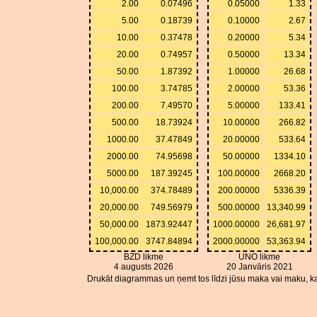
2.00
0.07496
0.05000
1.33
5.00
0.18739
0.10000
2.67
10.00
0.37478
0.20000
5.34
20.00
0.74957
0.50000
13.34
50.00
1.87392
1.00000
26.68
100.00
3.74785
2.00000
53.36
200.00
7.49570
5.00000
133.41
500.00
18.73924
10.00000
266.82
1000.00
37.47849
20.00000
533.64
2000.00
74.95698
50.00000
1334.10
5000.00
187.39245
100.00000
2668.20
10,000.00
374.78489
200.00000
5336.39
20,000.00
749.56979
500.00000
13,340.99
50,000.00
1873.92447
1000.00000
26,681.97
100,000.00
3747.84894
2000.00000
53,363.94
BZD likme
UNO likme
4 augusts 2026
20 Janvāris 2021
Drukāt diagrammas un ņemt tos līdzi jūsu maka vai maku, ka