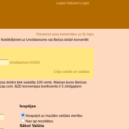
Laipni lūdzam!
Login
Pievienot savu komentāru uz šo lapu
Noklikšķiniet uz Unobtaniums vai Beliza dolāri konvertēt
Unobtanium (UNO)
Citas valstis un valūtas
izas dolārs tiek sadalīta 100 cents. Maiņas kurss Belizas
ap.com. BZD konversijas koeficients ir 5 zīmīgajiem
Iespējas
Noapaļot uz mazāko valūtas vienību.
Nav ap rezultātus.
Sākot Valūta