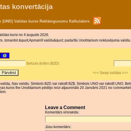
tas konvertācija
m (UNO) Valūtas kurss Reklāmguvumu Kalkulators
valūtas kursi no 4 augusts 2026.
rs. Izmantot &quot;Apmainīt valūtu&quot; padarītu Unobtanium noklusējuma valūtu. 
Belizas dolārs (BZD)
<== Swap valūtas ==>
r valūta, Nav valstis. Simbols BZD var rakstīt BZ$. Simbols UNO var rakstīt UNO. Bel
ņas kurss the Unobtanium pēdējo reizi atjaunināts 20 Janvāris 2021 no coinmarketc
riem.
Leave a Comment
Komentārs virsrakstu:
Jūsu komentārs: