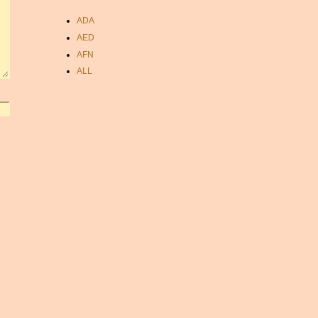
ADA
AED
AFN
ALL
AMD
ANC
ANG
AOA
ARDR
ARG
ARS
AUD
AUR
AWG
AZN
BAM
BBD
BCH