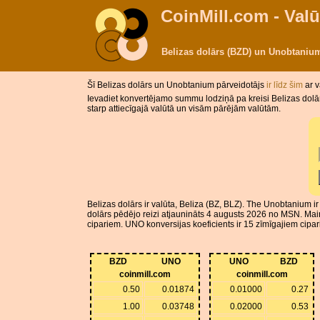
CoinMill.com - Valū
Belizas dolārs (BZD) un Unobtaniu
Šī Belizas dolārs un Unobtanium pārveidotājs
ir līdz šim
ar 
Ievadiet konvertējamo summu lodziņā pa kreisi Belizas dolā
starp attiecīgajā valūtā un visām pārējām valūtām.
Belizas dolārs ir valūta, Beliza (BZ, BLZ). The Unobtanium i
dolārs pēdējo reizi atjaunināts 4 augusts 2026 no MSN. Mai
cipariem. UNO konversijas koeficients ir 15 zīmīgajiem cipa
BZD
UNO
UNO
BZD
coinmill.com
coinmill.com
0.50
0.01874
0.01000
0.27
1.00
0.03748
0.02000
0.53