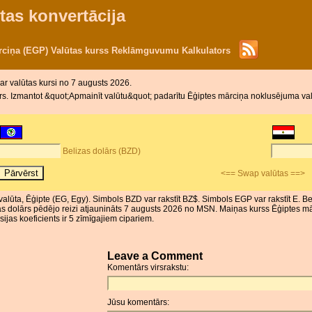
tas konvertācija
ārciņa (EGP) Valūtas kurss Reklāmguvumu Kalkulators
ar valūtas kursi no 7 augusts 2026.
s. Izmantot &quot;Apmainīt valūtu&quot; padarītu Ēģiptes mārciņa noklusējuma valūt
Belizas dolārs (BZD)
<== Swap valūtas ==>
 valūta, Ēģipte (EG, Egy). Simbols BZD var rakstīt BZ$. Simbols EGP var rakstīt E. Be
zas dolārs pēdējo reizi atjaunināts 7 augusts 2026 no MSN. Maiņas kurss Ēģiptes 
ijas koeficients ir 5 zīmīgajiem cipariem.
Leave a Comment
Komentārs virsrakstu:
Jūsu komentārs: