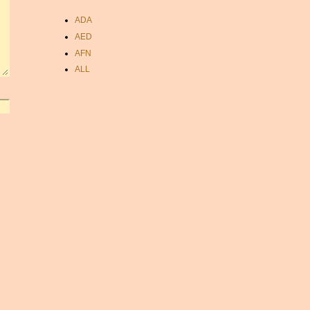
ADA
AED
AFN
ALL
AMD
ANC
ANG
AOA
ARDR
ARG
ARS
AUD
AUR
AWG
AZN
BAM
BBD
BCH