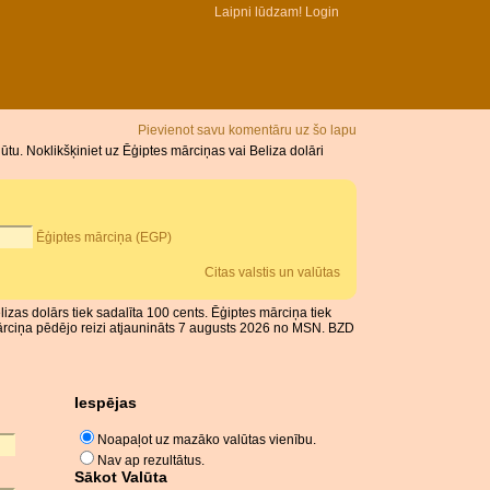
Laipni lūdzam!
Login
Pievienot savu komentāru uz šo lapu
u. Noklikšķiniet uz Ēģiptes mārciņas vai Beliza dolāri
Ēģiptes mārciņa (EGP)
Citas valstis un valūtas
lizas dolārs tiek sadalīta 100 cents. Ēģiptes mārciņa tiek
mārciņa pēdējo reizi atjaunināts 7 augusts 2026 no MSN. BZD
Iespējas
Noapaļot uz mazāko valūtas vienību.
Nav ap rezultātus.
Sākot Valūta