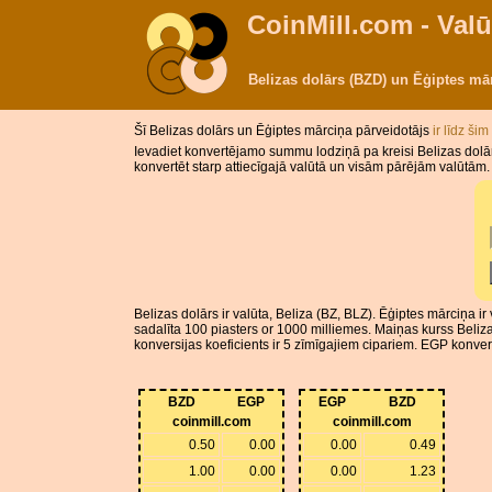
CoinMill.com - Valū
Belizas dolārs (BZD) un Ēģiptes m
Šī Belizas dolārs un Ēģiptes mārciņa pārveidotājs
ir līdz šim
Ievadiet konvertējamo summu lodziņā pa kreisi Belizas dolār
konvertēt starp attiecīgajā valūtā un visām pārējām valūtām.
Belizas dolārs ir valūta, Beliza (BZ, BLZ). Ēģiptes mārciņa ir
sadalīta 100 piasters or 1000 milliemes. Maiņas kurss Beli
konversijas koeficients ir 5 zīmīgajiem cipariem. EGP konvers
BZD
EGP
EGP
BZD
coinmill.com
coinmill.com
0.50
0.00
0.00
0.49
1.00
0.00
0.00
1.23