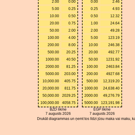
2.00
0.00
0.00
2.46
5.00
0.25
0.25
4.93
10.00
0.50
0.50
12.32
20.00
0.75
1.00
24.64
50.00
2.00
2.00
49.28
100.00
4.00
5.00
123.19
200.00
8.00
10.00
246.38
500.00
20.25
20.00
492.77
1000.00
40.50
50.00
1231.92
2000.00
81.25
100.00
2463.84
5000.00
203.00
200.00
4927.68
10,000.00
405.75
500.00
12,319.20
20,000.00
811.75
1000.00
24,638.40
50,000.00
2029.25
2000.00
49,276.79
100,000.00
4058.75
5000.00
123,191.98
BZD likme
EGP likme
7 augusts 2026
7 augusts 2026
Drukāt diagrammas un ņemt tos līdzi jūsu maka vai maku, ka