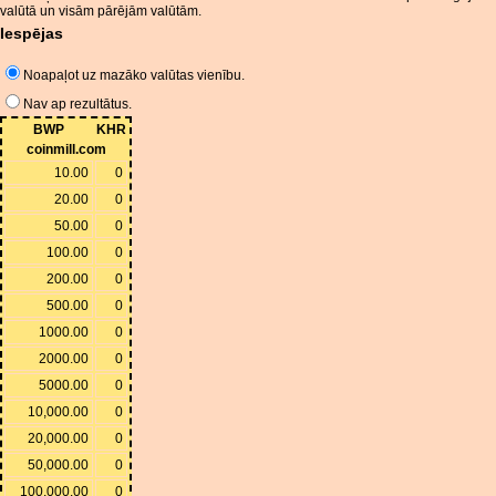
valūtā un visām pārējām valūtām.
Iespējas
Noapaļot uz mazāko valūtas vienību.
Nav ap rezultātus.
BWP
KHR
coinmill.com
10.00
0
20.00
0
50.00
0
100.00
0
200.00
0
500.00
0
1000.00
0
2000.00
0
5000.00
0
10,000.00
0
20,000.00
0
50,000.00
0
100,000.00
0