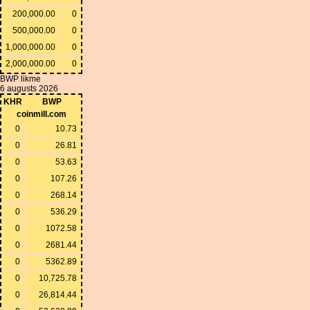
200,000.00
0
500,000.00
0
1,000,000.00
0
2,000,000.00
0
BWP likme
6 augusts 2026
KHR
BWP
coinmill.com
0
10.73
0
26.81
0
53.63
0
107.26
0
268.14
0
536.29
0
1072.58
0
2681.44
0
5362.89
0
10,725.78
0
26,814.44