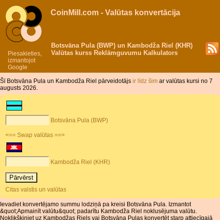
CoinMill.com - Valūtas konvertācija
Botsvāna Pula (BWP) un Kambodža Riel (KHR)
Valūtas kurss Reklāmguvumu Kalkulators
Piesakieties,
izmantojot
Google
Šī Botsvāna Pula un Kambodža Riel pārveidotājs
ir līdz šim
ar valūtas kursi no 7
augusts 2026.
Botsvāna Pula (BWP)
<== Swap valūtas ==>
Kambodža Riel (KHR)
Citas valstis un valūtas
Ievadiet konvertējamo summu lodziņā pa kreisi Botsvāna Pula. Izmantot
&quot;Apmainīt valūtu&quot; padarītu Kambodža Riel noklusējuma valūtu.
Noklikšķiniet uz Kambodžas Riels vai Botsvāna Pulas konvertēt starp attiecīgajā