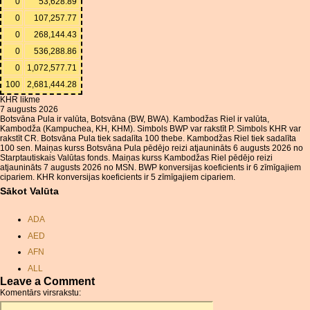
0
53,628.89
0
107,257.77
0
268,144.43
0
536,288.86
0
1,072,577.71
100
2,681,444.28
KHR likme
7 augusts 2026
Botsvāna Pula ir valūta, Botsvāna (BW, BWA). Kambodžas Riel ir valūta,
Kambodža (Kampuchea, KH, KHM). Simbols BWP var rakstīt P. Simbols KHR var
rakstīt CR. Botsvāna Pula tiek sadalīta 100 thebe. Kambodžas Riel tiek sadalīta
100 sen. Maiņas kurss Botsvāna Pula pēdējo reizi atjaunināts 6 augusts 2026 no
Starptautiskais Valūtas fonds. Maiņas kurss Kambodžas Riel pēdējo reizi
atjaunināts 7 augusts 2026 no MSN. BWP konversijas koeficients ir 6 zīmīgajiem
cipariem. KHR konversijas koeficients ir 5 zīmīgajiem cipariem.
Sākot Valūta
ADA
AED
AFN
ALL
Leave a Comment
AMD
Komentārs virsrakstu:
ANC