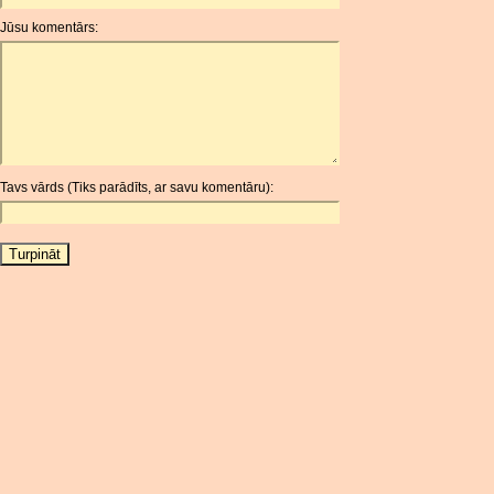
ANG
Jūsu komentārs:
AOA
ARDR
ARG
ARS
AUD
AUR
Tavs vārds (Tiks parādīts, ar savu komentāru):
AWG
AZN
BAM
BBD
BCH
BCN
BDT
BET
BGN
BHD
BIF
BLC